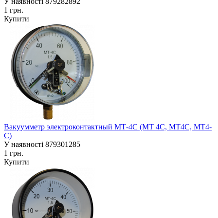
У наявності
879282892
1 грн.
Купити
Вакуумметр электроконтактный МТ-4С (МТ 4С, МТ4С, МТ4-
С)
У наявності
879301285
1 грн.
Купити