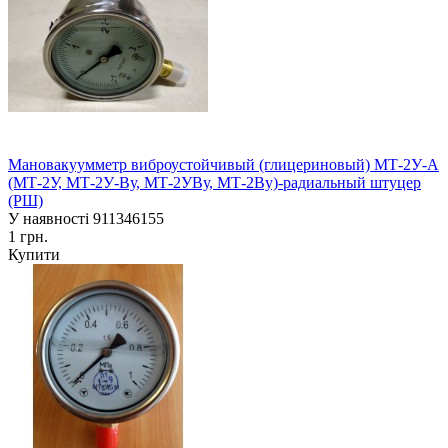
Мановакуумметр виброустойчивый (глицериновый) МТ-2У-А
(МТ-2У, МТ-2У-Ву, МТ-2УВу, МТ-2Ву)-радиальный штуцер
(РШ)
У наявності
911346155
1 грн.
Купити