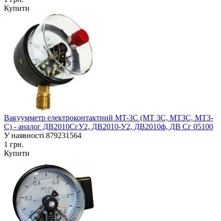
Купити
Вакуумметр електроконтактний MT-3C (MT 3C, MT3C, MT3-
С) - аналог ДВ2010СгУ2, ДВ2010-У2, ДВ2010ф, ДВ Сг 05100
У наявності
879231564
1 грн.
Купити