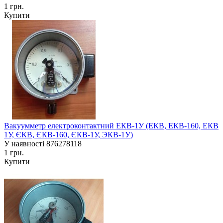
1 грн.
Купити
Вакуумметр електроконтактний ЕКВ-1У (ЕКВ, ЕКВ-160, ЕКВ
1У, ЄКВ, ЄКВ-160, ЄКВ-1У, ЭКВ-1У)
У наявності
876278118
1 грн.
Купити