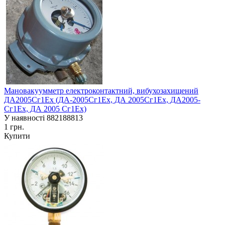
Мановакуумметр електроконтактний, вибухозахищений
ДА2005Сг1Ех (ДА-2005Сг1Ех, ДА 2005Сг1Ех, ДА2005-
Сг1Ех, ДА 2005 Сг1Ех)
У наявності
882188813
1 грн.
Купити