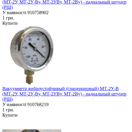
(МТ-2У, МТ-2У-Ву, МТ-2УВу, МТ-2Ву) - радиальный штуцер
(РШ)
У наявності
910758902
1 грн.
Купити
Вакуумметр виброустойчивый (глицериновый) МТ-2У-В
(МТ-2У, МТ-2У-Ву, МТ-2УВу, МТ-2Ву) - радиальный штуцер
(РШ)
У наявності
910768219
1 грн.
Купити