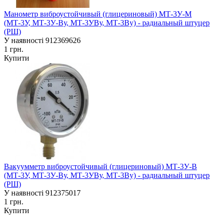
Манометр виброустойчивый (глицериновый) МТ-3У-М
(МТ-3У, МТ-3У-Ву, МТ-3УВу, МТ-3Ву) - радиальный штуцер
(РШ)
У наявності
912369626
1 грн.
Купити
Вакуумметр виброустойчивый (глицериновый) МТ-3У-В
(МТ-3У, МТ-3У-Ву, МТ-3УВу, МТ-3Ву) - радиальный штуцер
(РШ)
У наявності
912375017
1 грн.
Купити