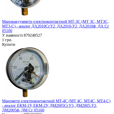
Мановакуумметр електроконтактний МТ-3С (МТ 3С, МТ3С,
МТ3-С) - аналог ДА2010СгУ2, ДА2010-У2, ДА2010ф, ДА Сг
05100
У наявності
879248527
1 грн.
Купити
Манометр електроконтактний MT-4C (MT 4C, MT4C, MT4-С)
- аналог ЕКM-1У, ЕКM-2У, ДМ2005СгУ3, ДМ2005-У2,
ДМ2005ф, ДМ Сг 05160