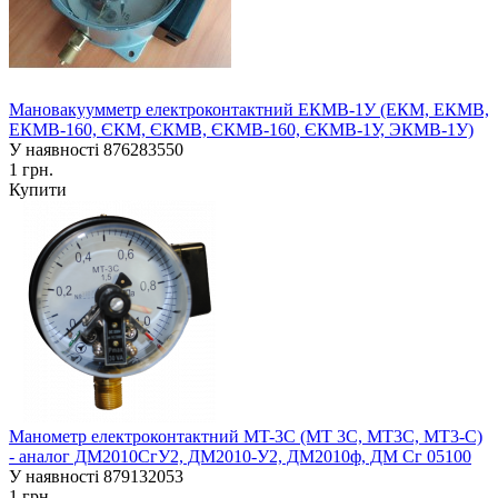
Мановакуумметр електроконтактний ЕКМВ-1У (ЕКМ, ЕКМВ,
ЕКМВ-160, ЄКМ, ЄКМВ, ЄКМВ-160, ЄКМВ-1У, ЭКМВ-1У)
У наявності
876283550
1 грн.
Купити
Манометр електроконтактний MT-3C (MT 3C, MT3C, MT3-С)
- аналог ДМ2010СгУ2, ДМ2010-У2, ДМ2010ф, ДМ Сг 05100
У наявності
879132053
1 грн.