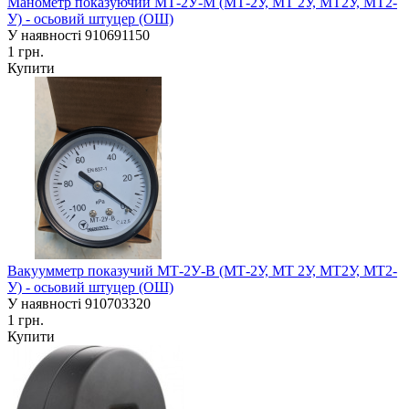
Манометр показуючий МТ-2У-М (МТ-2У, МТ 2У, МТ2У, МТ2-
У) - осьовий штуцер (ОШ)
У наявності
910691150
1 грн.
Купити
Вакуумметр показучий МТ-2У-В (МТ-2У, МТ 2У, МТ2У, МТ2-
У) - осьовий штуцер (ОШ)
У наявності
910703320
1 грн.
Купити