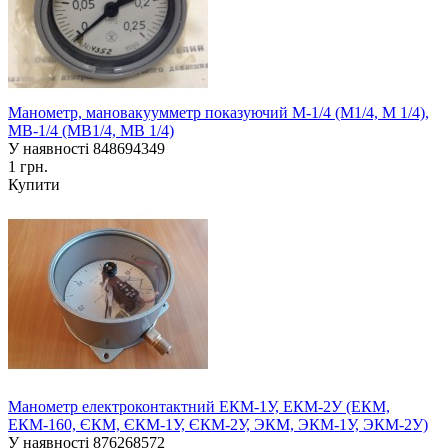
Манометр, мановакуумметр показуючий М-1/4 (М1/4, М 1/4),
МВ-1/4 (МВ1/4, МВ 1/4)
У наявності
848694349
1 грн.
Купити
Манометр електроконтактний ЕКМ-1У, ЕКМ-2У (ЕКМ,
ЕКМ-160, ЄКМ, ЄКМ-1У, ЄКМ-2У, ЭКМ, ЭКМ-1У, ЭКМ-2У)
У наявності
876268572