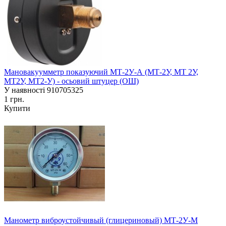
Мановакуумметр показуючий МТ-2У-А (МТ-2У, МТ 2У,
МТ2У, МТ2-У) - осьовий штуцер (ОШ)
У наявності
910705325
1 грн.
Купити
Манометр виброустойчивый (глицериновый) МТ-2У-М