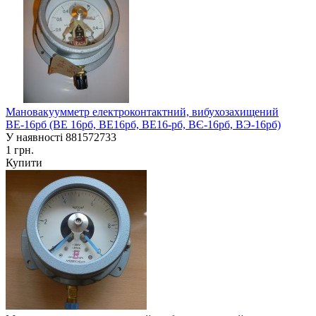
Мановакуумметр електроконтактний, вибухозахищений
ВЕ-16рб (ВЕ 16рб, ВЕ16рб, ВЕ16-рб, ВЄ-16рб, ВЭ-16рб)
У наявності
881572733
1 грн.
Купити