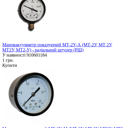
Мановакуумметр показуючий МТ-2У-А (МТ-2У, МТ 2У,
МТ2У, МТ2-У) - радіальний штуцер (РШ)
У наявності
910601184
1 грн.
Купити