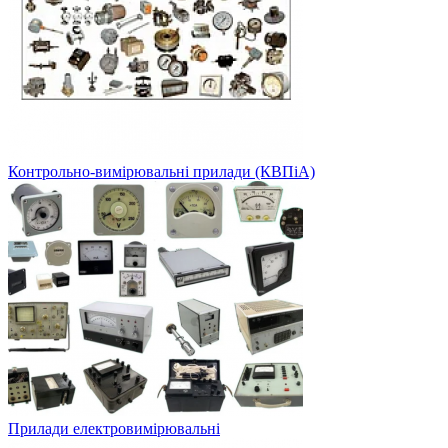
Контрольно-вимірювальні прилади (КВПіА)
Прилади електровимірювальні