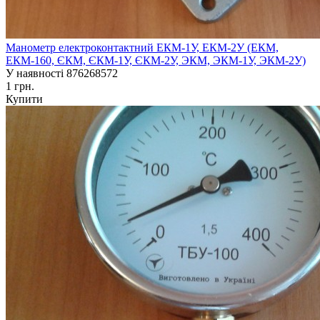
Манометр електроконтактний ЕКМ-1У, ЕКМ-2У (ЕКМ,
ЕКМ-160, ЄКМ, ЄКМ-1У, ЄКМ-2У, ЭКМ, ЭКМ-1У, ЭКМ-2У)
У наявності
876268572
1 грн.
Купити