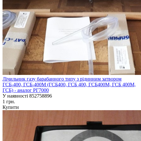
Лічильник газу барабанного типу з рідинним затвором
ГСБ-400, ГСБ-400М (ГСБ400, ГСБ 400, ГСБ400М, ГСБ 400М,
ГСБ) - аналог РГ7000
У наявності
852758896
1 грн.
Купити