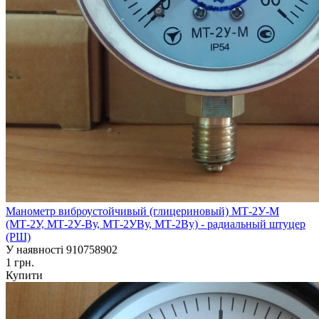
Манометр виброустойчивый (глицериновый) МТ-2У-М
(МТ-2У, МТ-2У-Ву, МТ-2УВу, МТ-2Ву) - радиальный штуцер
(РШ)
У наявності
910758902
1 грн.
Купити