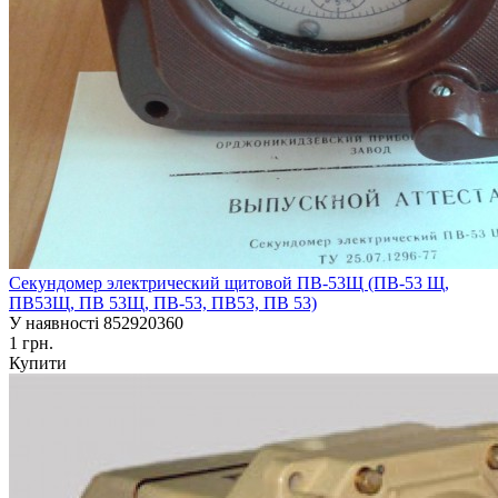
Секундомер электрический щитовой ПВ-53Щ (ПВ-53 Щ,
ПВ53Щ, ПВ 53Щ, ПВ-53, ПВ53, ПВ 53)
У наявності
852920360
1 грн.
Купити