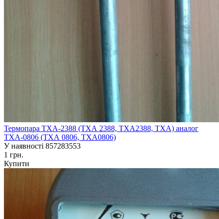
Термопара ТХА-2388 (ТХА 2388, ТХА2388, ТХА) аналог
ТХА-0806 (ТХА 0806, ТХА0806)
У наявності
857283553
1 грн.
Купити