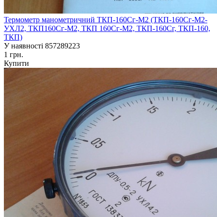
Термометр манометричний ТКП-160Сг-М2 (ТКП-160Сг-М2-
УХЛ2, ТКП160Сг-М2, ТКП 160Сг-М2, ТКП-160Сг, ТКП-160,
ТКП)
У наявності
857289223
1 грн.
Купити