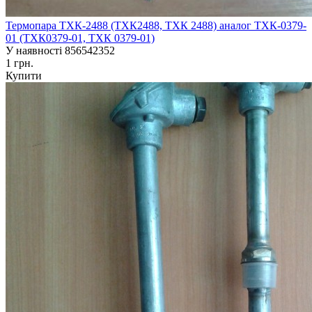
Термопара ТХК-2488 (ТХК2488, ТХК 2488) аналог ТХК-0379-
01 (ТХК0379-01, ТХК 0379-01)
У наявності
856542352
1 грн.
Купити