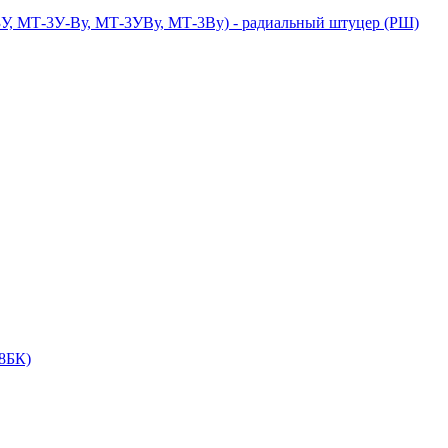
У, МТ-3У-Ву, МТ-3УВу, МТ-3Ву) - радиальный штуцер (РШ)
18БК)