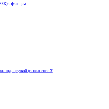
18БК) с фланцем
ланца, с ручкой (исполнение 3)