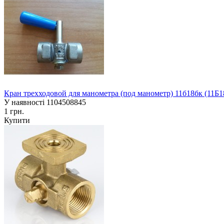
Кран трехходовой для манометра (под манометр) 11б18бк (11Б1
У наявності
1104508845
1 грн.
Купити