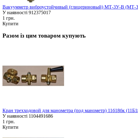
Вакуумметр виброустойчивый (глицериновый) МТ-3У-В (МТ-3
У наявності
912375017
1 грн.
Купити
Разом із цим товаром купують
Кран трехходовой для манометра (под манометр) 11б18бк (11Б
У наявності
1104491686
1 грн.
Купити