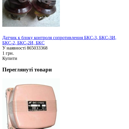
Датчик к блоку контроля сопротивления БКС-3, БКС-3И,
БКС-2, БКС-2И, БКС
У наявності
865033368
1 грн.
Купити
Переглянуті товари