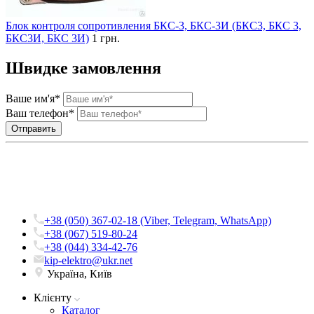
Блок контроля сопротивления БКС-3, БКС-3И (БКС3, БКС 3,
БКС3И, БКС 3И)
1 грн.
Швидке замовлення
Ваше им'я*
Ваш телефон*
+38 (050) 367-02-18 (Viber, Telegram, WhatsApp)
+38 (067) 519-80-24
+38 (044) 334-42-76
kip-elektro@ukr.net
Україна, Київ
Клієнту
Каталог