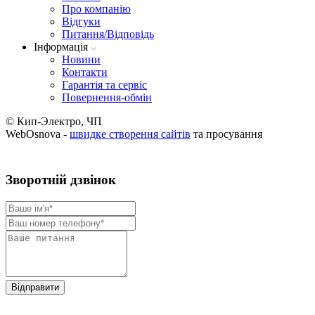
Про компанію
Вiдгуки
Питання/Відповідь
Iнформацiя
Новини
Контакти
Гарантія та сервіс
Повернення-обмін
© Кип-Электро, ЧП
WebOsnova -
швидке створення сайтів
та просування
Зворотнiй дзвiнок