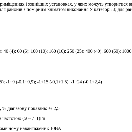
иміщеннях і зовнішніх установках, у яких можуть утворитися виб
ля районів з помірним кліматом виконання У категорії 3; для ра
2,5); 40 (4); 60 (6); 100 (10); 160 (16); 250 (25); 400 (40); 600 (60); 100
5); -1+9 (-0,1+0,9); -1+15 (-0,1+1,5); -1+24 (-0,1+2,4)
% діапазону показань: +/-2,5
з частотою (50+ / -1)Гц
 омічному навантаженні: 10ВА