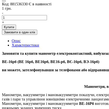
Код: 881536330
Є в наявності
1 грн.
-
+
Купити
Замовити в один клік
Опис
Характеристики
Замовити та купити
манометр електроконтактний, вибухоз
ВЕ-16рб (ВЕ 16рб, ВЕ16рб, ВЕ16-рб, ВЄ-16рб, ВЭ-16рб)
ви можете, зателефонувавши за телефонами або відправивши
Манометри, в
Манометри, вакуумметри і мановакуумметри показучи, електр
газів і пари та управління зовнішніми електричними ланцюгами
Манометри, вакуумметри і мановакуумметри
ВЕ-16Рб
виготов
нижньому заданих значеннях тиску.