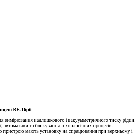
ищені ВЕ-16рб
ля вимірювання надлишкового і вакуумметричного тиску рідин,
ї, автоматики та блокування технологічних процесів.
о пристрою мають установку на спрацювання при верхньому і