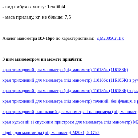
- вид вибухозахисту: 1exdiibt4
- маса приладу, кг, не більше: 7,5
Аналог манометра
ВЭ-16рб
по характеристикам:
ДМ2005Сг1Ех
З цим манометром ви можете придбати:
кран триходовий для манометра (під манометр) 11б18бк (11Б18БК)
кран триходовий для манометра (під манометр) 11б18бк (11Б18БК) з ру
кран триходовий для манометра (під манометр) 11б18бк (11Б18БК) з ф
кран триходовий для манометра (під манометр) точений, без фланця, з
кран триходовий, кнопковий для манометра і напоромера (під манометр
кран кульовий зі спускним пристроєм для манометра (під манометр) М2
відвід для манометра (під манометр) М20х1, 5-G1/2