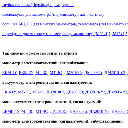
трубка сифонна (Перкінса) пряма, кутова
охолоджувач для манометра (під манометр), датчика тиску
бобишка БШ, БК для монтажу манометрів, термометра (під манометр і 
перехідник для монтажу манометрів (до манометру) (М20х1,5; М12х1,5;
Так само ви можете замовити та купити
манометр електроконтактний, сигналізуючий:
ЕКМ-1У
,
ЕКМ-2У
,
МТ-3С
,
МТ-4С
,
ДМ2010Сг
,
ДМ2005Сг
,
ДМ2010-У2
,
вакуумметр електроконтактний, сигналізуючий:
ЕКВ-1У
,
МТ-3С
,
МТ-4С
,
ДВ2010Сг
,
ДВ2005Сг
,
ДВ2010-У2
,
ДВ2005-У2
мановакуумметр електроконтактний, сигналізуючий:
ЕКМВ-1У
,
МТ-3С
,
МТ-4С
,
ДА2010Сг
,
ДА2005Сг
,
ДА2010-У2
,
ДА2005-
манометр електроконтактний (сигналізуючий), вибухозахищений: