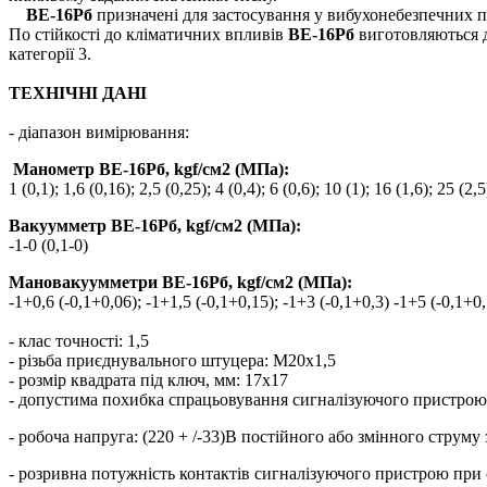
ВЕ-16Рб
призначені для застосування у вибухонебезпечних пр
По стійкості до кліматичних впливів
ВЕ-16Рб
виготовляються д
категорії 3.
ТЕХНІЧНІ ДАНІ
- діапазон вимірювання:
Манометр ВЕ-16Рб, kgf/см2 (МПа):
1 (0,1); 1,6 (0,16); 2,5 (0,25); 4 (0,4); 6 (0,6); 10 (1); 16 (1,6); 25 (
Вакуумметр ВЕ-16Рб, kgf/см2 (МПа):
-1-0 (0,1-0)
Мановакуумметри ВЕ-16Рб, kgf/см2 (МПа):
-1+0,6 (-0,1+0,06); -1+1,5 (-0,1+0,15); -1+3 (-0,1+0,3) -1+5 (-0,1+0,
- клас точності: 1,5
- різьба приєднувального штуцера: М20х1,5
- розмір квадрата під ключ, мм: 17х17
- допустима похибка спрацьовування сигналізуючого пристрою, 
- робоча напруга: (220 + /-33)В постійного або змінного струму 
- розривна потужність контактів сигналізуючого пристрою при