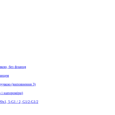
чкою, без фланця
ланцем
 ручкою (виповнення 3)
 і напороміри)
0х1, 5-G1 / 2, G1/2-G1/2