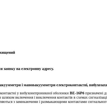
ахищений
 заявку на електронну адресу.
акуумметри і мановакуумметри електроконтактні, вибухозах
оконтактні у вибухонепроникної оболонки
ВЕ-16Рб
призначені д
 шляхом включення і виключення контактів в схемах сигналізаці
ляються з замикаючими і размыкающими контактами сигнальног