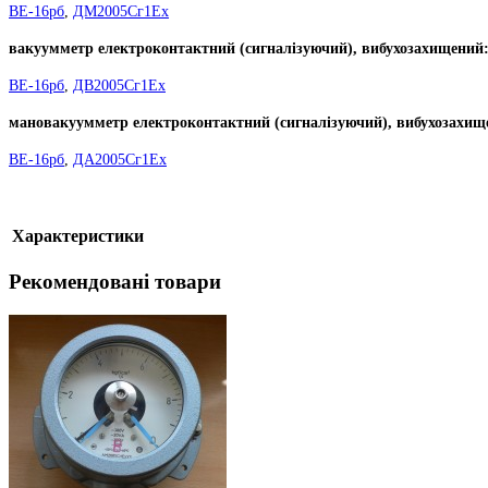
ВЕ-16рб
,
ДМ2005Сг1Ех
вакуумметр електроконтактний (сигналізуючий), вибухозахищений
ВЕ-16рб
,
ДВ2005Сг1Ех
мановакуумметр електроконтактний (сигналізуючий), вибухозахищ
ВЕ-16рб
,
ДА2005Сг1Ех
Характеристики
Рекомендовані товари