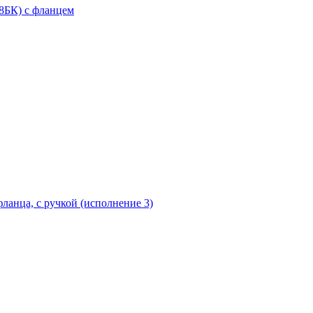
18БК) с фланцем
ланца, с ручкой (исполнение 3)