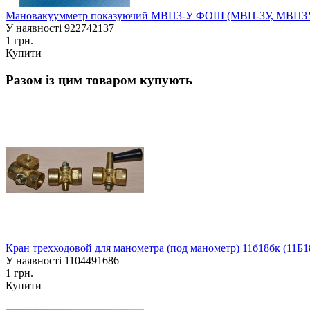
Мановакуумметр показуючий МВП3-У ФОШ (МВП-3У, МВП3У, 
У наявності
922742137
1 грн.
Купити
Разом із цим товаром купують
Кран трехходовой для манометра (под манометр) 11б18бк (11Б
У наявності
1104491686
1 грн.
Купити