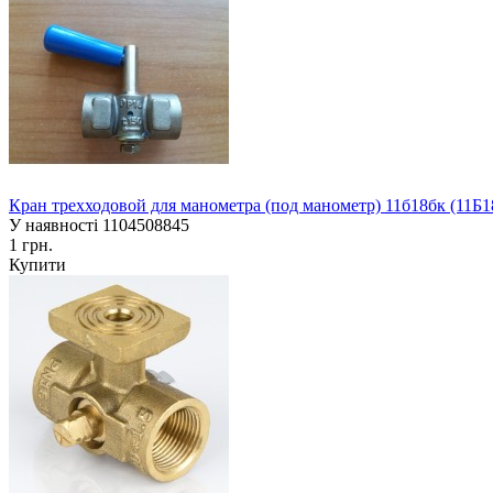
Кран трехходовой для манометра (под манометр) 11б18бк (11Б1
У наявності
1104508845
1 грн.
Купити