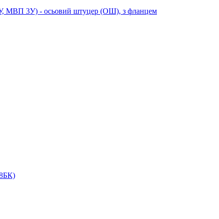
МВП 3У) - осьовий штуцер (ОШ), з фланцем
18БК)