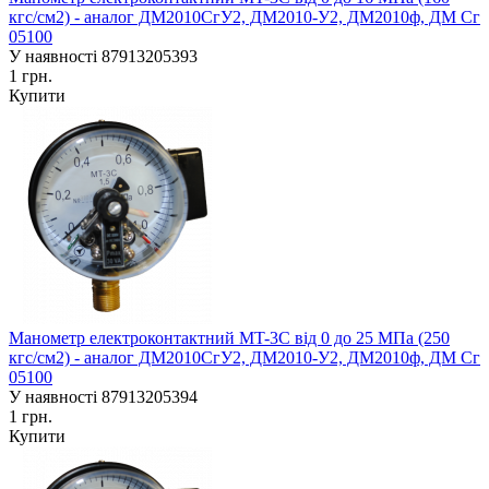
кгс/см2) - аналог ДМ2010СгУ2, ДМ2010-У2, ДМ2010ф, ДМ Сг
05100
У наявності
87913205393
1 грн.
Купити
Манометр електроконтактний MT-3C від 0 до 25 МПа (250
кгс/см2) - аналог ДМ2010СгУ2, ДМ2010-У2, ДМ2010ф, ДМ Сг
05100
У наявності
87913205394
1 грн.
Купити