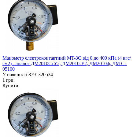
Манометр електроконтактний MT-3C від 0 до 400 кПа (4 кгс/
см2) - аналог ДМ2010СгУ2, ДМ2010-У2, ДМ2010ф, ДМ Сг
05100
У наявності
8791320534
1 грн.
Купити