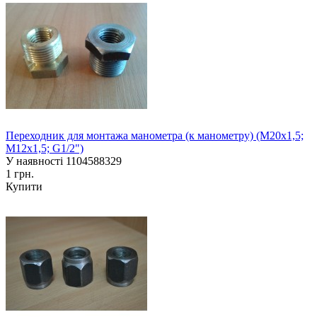
Переходник для монтажа манометра (к манометру) (М20х1,5;
М12х1,5; G1/2")
У наявності
1104588329
1 грн.
Купити