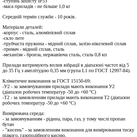
-ступінь захисту IP53
-маса приладів - не більше 1,0 кг
Середній термін служби - 10 років.
Матеріали деталей:
-корпус - сталь, алюмінієвий сплав
-скло лите
-трубчаста пружина - мідний сплав, залізо-нікелевий сплав
-тримач - мідний сплав, сталь
-механізм - бронза, нержавіюча сталь, сталь 0,8 кп
Прилади витримують вплив вібрації в діапазоні частот від 5
до 35 Гц з амплітудою 0,35 мм (група L1 по ГОСТ 12997-84).
Кліматичне виконання за ГОСТ 15150-69:
-У2 - за замовчуванням прилади мають виконання У2
(діапазон робочих температур -50 до +60 °С)
-Т2 - за замовленням прилади мають виконання Т2 (діапазон
робочих температур -50 до +60 °С)
Вимірювана середа:
- за замовчуванням - рідина, пара, газ, у тому числі пропан
бутан
- "кисень" - за замовленням виконання для вимірювання тиску
рідкого, газоподібного кисню.