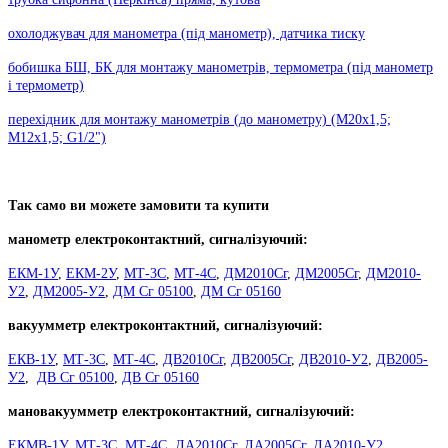
охолоджувач для манометра (під манометр), датчика тиску
бобишка БШ, БК для монтажу манометрів, термометра (під манометр
і термометр)
перехідник для монтажу манометрів (до манометру) (М20х1,5;
М12х1,5; G1/2")
Так само ви можете замовити та купити
манометр електроконтактний, сигналізуючий:
ЕКМ-1У
,
ЕКМ-2У
,
МТ-3С
,
МТ-4С
,
ДМ2010Сг
,
ДМ2005Сг
,
ДМ2010-
У2
,
ДМ2005-У2
,
ДМ Сг 05100
,
ДМ Сг 05160
вакуумметр електроконтактний, сигналізуючий:
ЕКВ-1У
,
МТ-3С
,
МТ-4С
,
ДВ2010Сг
,
ДВ2005Сг
,
ДВ2010-У2
,
ДВ2005-
У2
,
ДВ Сг 05100
,
ДВ Сг 05160
мановакуумметр електроконтактний, сигналізуючий:
ЕКМВ-1У
,
МТ-3С
,
МТ-4С
,
ДА2010Сг
,
ДА2005Сг
,
ДА2010-У2
,