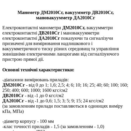
Манометр ДМ2010Сг, вакуумметр ДВ2010Сг,
мановакуумметр ДА2010Сг
Електроконтактні манометри
ДМ2010Сг,
вакуумметри
електроконтактні
ДВ2010Сг
і мановакуумметри
електроконтактні
ДА2010Сг
показуючи та сигналізучи
призначені для вимірювання надлишкового і
вакуумметричного тиску різних середовищ та управління
зовнішніми електричними ланцюгами від сигналізуючого
пристрою прямої дії.
Основні технічні характеристики:
-діапазони вимірювань приладів:
ДМ2010Сг
- від 0 до 1; 1,6; 2,5; 4; 6; 10; 16; 25; 40; 60; 100; 160;
250; 400; 600; 1000; 1600 кгс/см2
ДВ2010Сг
- від -1 до 0 кгс/см2
ДА2010Сг
- від -1 до 0,6; 1,5; 3; 5; 9; 15; 24 кгс/см2
(за замовленням прилади поставляються в одиницях виміру
кПа, МПа)
-діаметр корпусу - 100 мм
-клас точності приладів - 1,5 (за замовленням - 1,0)