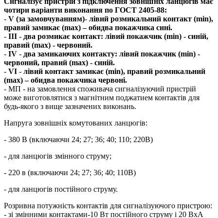
Сигналізує пристрій з підключення зовнішніх ланцюгів має
чотири варіанти виконання по ГОСТ 2405-88:
-
V (за замовчуванням)
-
лівий розмикальний контакт (min),
правий замикає (max) – обидва покажчика сині.
-
III
-
два розмикає контакт: лівий покажчик (min) - синій,
правий (max) - червоний.
-
IV
-
два замикаючих контакту: лівий покажчик (min) -
червоний, правий (max) - синій.
-
VI
-
лівий контакт замикає (min), правий розмикальний
(max) – обидва покажчика червоні.
- МП - на замовлення споживача сигналізуючий пристрій
може виготовлятися з магнітним поджатием контактів для
будь-якого з вище зазначених виконань.
Напруга зовнішніх комутованих ланцюгів:
- 380 В (включаючи 24; 27; 36; 40; 110; 220В)
- для ланцюгів змінного струму;
- 220 в (включаючи 24; 27; 36; 40; 110В)
- для ланцюгів постійного струму.
Розривна потужність контактів для сигналізуючого пристрою:
- зі змінними контактами-10 Вт постійного струму і 20 ВхА