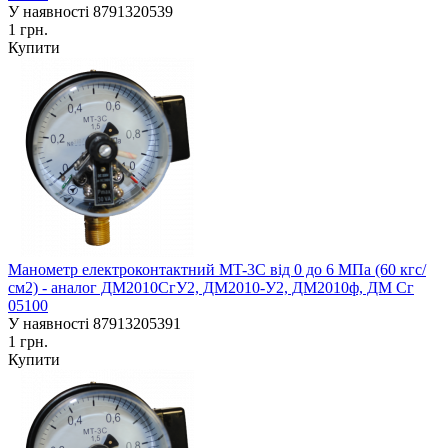
У наявності
8791320539
1 грн.
Купити
Манометр електроконтактний MT-3C від 0 до 6 МПа (60 кгс/
см2) - аналог ДМ2010СгУ2, ДМ2010-У2, ДМ2010ф, ДМ Сг
05100
У наявності
87913205391
1 грн.
Купити