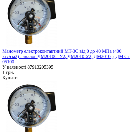
Манометр електроконтактний MT-3C від 0 до 40 МПа (400
кгс/см2) - аналог ДМ2010СгУ2, ДМ2010-У2, ДМ2010ф, ДМ Сг
05100
У наявності
87913205395
1 грн.
Купити