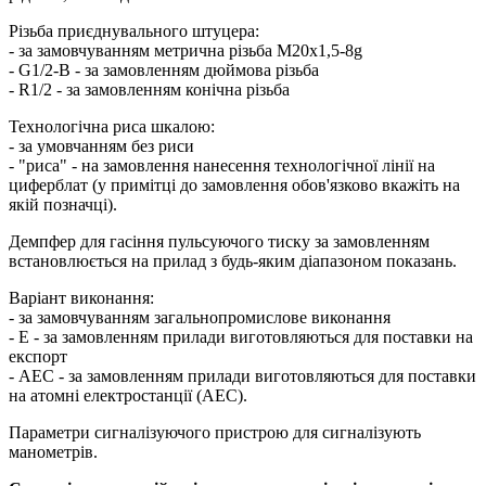
Різьба приєднувального штуцера:
- за замовчуванням метрична різьба М20х1,5-8g
- G1/2-B - за замовленням дюймова різьба
- R1/2 - за замовленням конічна різьба
Технологічна риса шкалою:
- за умовчанням без риси
- "риса" - на замовлення нанесення технологічної лінії на
циферблат (у примітці до замовлення обов'язково вкажіть на
якій позначці).
Демпфер для гасіння пульсуючого тиску за замовленням
встановлюється на прилад з будь-яким діапазоном показань.
Варіант виконання:
- за замовчуванням загальнопромислове виконання
- Е - за замовленням прилади виготовляються для поставки на
експорт
- АЕС - за замовленням прилади виготовляються для поставки
на атомні електростанції (АЕС).
Параметри сигналізуючого пристрою для сигналізують
манометрів.