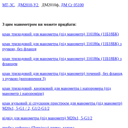
,
МТ-3С
,
ДМ2010-У2
,
ДМ2010ф
ДМ Сг 05100
З цим манометром ви можете придбати:
кран триходовий для манометра (під манометр) 11б18бк (11Б18БК)
кран триходовий для манометра (під манометр) 11б18бк (11Б18БК) з
ручкою, без фланця
кран триходовий для манометра (під манометр) 11б18бк (11Б18БК) з
фланцем
кран триходовий для манометра (під манометр) точений, без фланця,
з ручкою (виповнення 3)
кран триходовий, кнопковий для манометра і напоромера (під
манометр і напороміри)
кран кульовий зі спускним пристроєм для манометра (під манометр)
М20х1, 5-G1 / 2, G1/2-G1/2
відвід для манометра (під манометр) М20х1, 5-G1/2
трубка сифонна (Перкінса) пряма, кутова