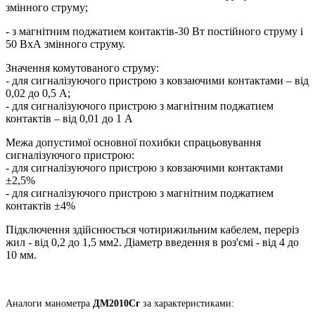
змінного струму;
- з магнітним поджатием контактів-30 Вт постійного струму і
50 ВхА змінного струму.
Значення комутованого струму:
- для сигналізуючого пристрою з ковзаючими контактами – від
0,02 до 0,5 А;
- для сигналізуючого пристрою з магнітним поджатием
контактів – від 0,01 до 1 А
Межа допустимої основної похибки спрацьовування
сигналізуючого пристрою:
- для сигналізуючого пристрою з ковзаючими контактами
±2,5%
- для сигналізуючого пристрою з магнітним поджатием
контактів ±4%
Підключення здійснюється чотирижильним кабелем, переріз
жил - від 0,2 до 1,5 мм2. Діаметр введення в роз'ємі - від 4 до
10 мм.
Аналоги манометра
ДМ2010Сг
за характеристиками: