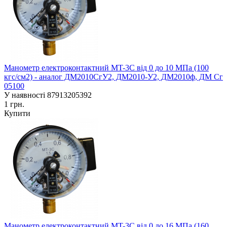
Манометр електроконтактний MT-3C від 0 до 10 МПа (100
кгс/см2) - аналог ДМ2010СгУ2, ДМ2010-У2, ДМ2010ф, ДМ Сг
05100
У наявності
87913205392
1 грн.
Купити
Манометр електроконтактний MT-3C від 0 до 16 МПа (160