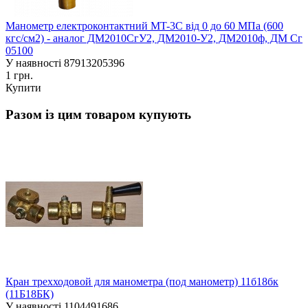
Манометр електроконтактний MT-3C від 0 до 60 МПа (600
кгс/см2) - аналог ДМ2010СгУ2, ДМ2010-У2, ДМ2010ф, ДМ Сг
05100
У наявності
87913205396
1 грн.
Купити
Разом із цим товаром купують
Кран трехходовой для манометра (под манометр) 11б18бк
(11Б18БК)
У наявності
1104491686