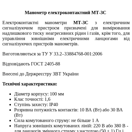
Манометр електроконтактний МТ-3С
Електроконтактні манометри
МТ-3С
з електричним
сигналізуючим пристроєм призначені для вимірювання
надлишкового тиску неагресивних рідин і газів, крім того, для
управління зовнішніми електричними ланцюгами від
сигналізуючих пристроїв манометрів.
Виготовляються за ТУ У 33.2–33884768-001:2006
Відповідають ГОСТ 2405-88
Внесені до Держреєстру ЗВТ України
Технічні характеристики:
Діаметр корпусу: 100 мм
Клас точності: 1,6
Ступінь захисту: ІР40
Розривна потужність контактів: 10 ВА (Вт) або 30 ВА
(Вт)
Сила комутованого струму: не більше 1 А
Напруга зовнішніх комутованих ліній: 220 В або 380 В -
для ланцюгів змінного струму з частотою (50 ± 1) Гц і