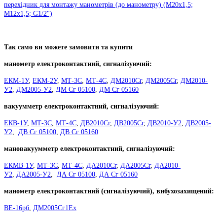
перехідник для монтажу манометрів (до манометру) (М20х1,5;
М12х1,5; G1/2")
Так само ви можете замовити та купити
манометр електроконтактний, сигналізуючий:
ЕКМ-1У
,
ЕКМ-2У
,
МТ-3С
,
МТ-4С
,
ДМ2010Сг
,
ДМ2005Сг
,
ДМ2010-
У2
,
ДМ2005-У2
,
ДМ Сг 05100
,
ДМ Сг 05160
вакуумметр електроконтактний, сигналізуючий:
ЕКВ-1У
,
МТ-3С
,
МТ-4С
,
ДВ2010Сг
,
ДВ2005Сг
,
ДВ2010-У2
,
ДВ2005-
У2
,
ДВ Сг 05100
,
ДВ Сг 05160
мановакуумметр електроконтактний, сигналізуючий:
ЕКМВ-1У
,
МТ-3С
,
МТ-4С
,
ДА2010Сг
,
ДА2005Сг
,
ДА2010-
У2
,
ДА2005-У2
,
ДА Сг 05100
,
ДА Сг 05160
манометр електроконтактний (сигналізуючий), вибухозахищений:
ВЕ-16рб
,
ДМ2005Сг1Ех