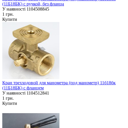
(11Б18БК) с ручкой, без фланца
У наявності
1104508845
1 грн.
Купити
Кран трехходовой для манометра (под манометр) 11б18бк
(11Б18БК) с фланцем
У наявності
1104512841
1 грн.
Купити