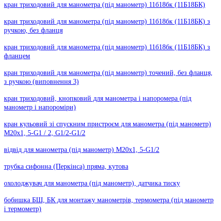
кран триходовий для манометра (під манометр) 11б18бк (11Б18БК)
кран триходовий для манометра (під манометр) 11б18бк (11Б18БК) з
ручкою, без фланця
кран триходовий для манометра (під манометр) 11б18бк (11Б18БК) з
фланцем
кран триходовий для манометра (під манометр) точений, без фланця,
з ручкою (виповнення 3)
кран триходовий, кнопковий для манометра і напоромера (під
манометр і напороміри)
кран кульовий зі спускним пристроєм для манометра (під манометр)
М20х1, 5-G1 / 2, G1/2-G1/2
відвід для манометра (під манометр) М20х1, 5-G1/2
трубка сифонна (Перкінса) пряма, кутова
охолоджувач для манометра (під манометр), датчика тиску
бобишка БШ, БК для монтажу манометрів, термометра (під манометр
і термометр)