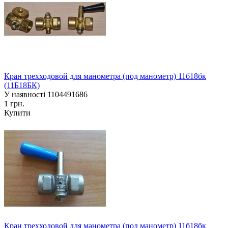
Кран трехходовой для манометра (под манометр) 11б18бк
(11Б18БК)
У наявності
1104491686
1 грн.
Купити
Кран трехходовой для манометра (под манометр) 11б18бк