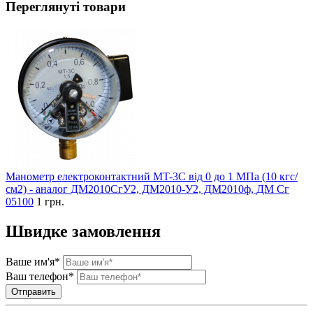
Переглянуті товари
Манометр електроконтактний MT-3C від 0 до 1 МПа (10 кгс/
см2) - аналог ДМ2010СгУ2, ДМ2010-У2, ДМ2010ф, ДМ Сг
05100
1 грн.
Швидке замовлення
Ваше им'я*
Ваш телефон*