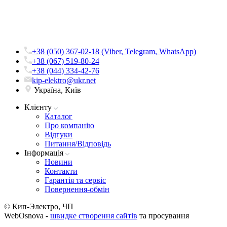
+38 (050) 367-02-18 (Viber, Telegram, WhatsApp)
+38 (067) 519-80-24
+38 (044) 334-42-76
kip-elektro@ukr.net
Україна, Київ
Клієнту
Каталог
Про компанію
Вiдгуки
Питання/Відповідь
Iнформацiя
Новини
Контакти
Гарантія та сервіс
Повернення-обмін
© Кип-Электро, ЧП
WebOsnova -
швидке створення сайтів
та просування