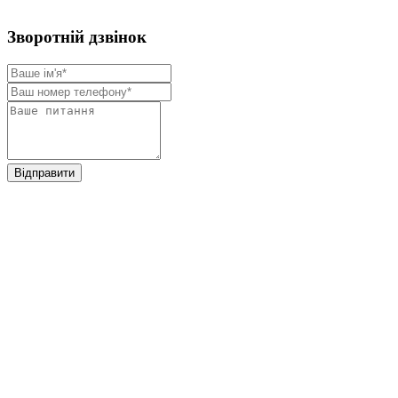
Зворотнiй дзвiнок