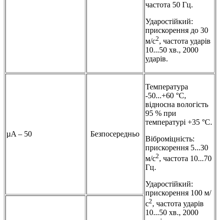
частота 50 Гц.
Ударостійкий:
прискорення до 30
2
м/с
, частота ударів
10...50 хв., 2000
ударів.
Температура
-50...+60 °С,
відносна вологість
95 % при
температурі +35 °С.
µA – 50
Безпосередньо
Віброміцність:
прискорення 5...30
2
м/с
, частота 10...70
Гц.
Ударостійкий:
прискорення 100 м/
2
с
, частота ударів
10...50 хв., 2000