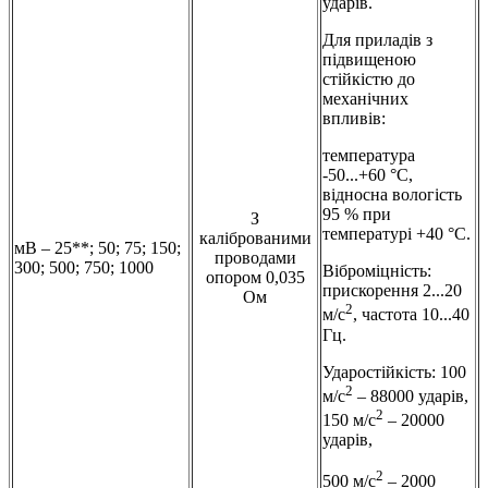
ударів.
Для приладів з
підвищеною
стійкістю до
механічних
впливів:
температура
-50...+60 °С,
відносна вологість
95 % при
З
температурі +40 °С.
каліброваними
мВ – 25**; 50; 75; 150;
проводами
300; 500; 750; 1000
Віброміцність:
опором 0,035
прискорення 2...20
Ом
2
м/с
, частота 10...40
Гц.
Ударостійкість: 100
2
м/с
– 88000 ударів,
2
150 м/с
– 20000
ударів,
2
500 м/с
– 2000