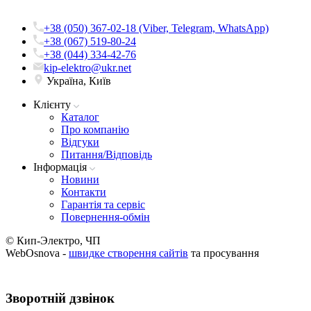
+38 (050) 367-02-18 (Viber, Telegram, WhatsApp)
+38 (067) 519-80-24
+38 (044) 334-42-76
kip-elektro@ukr.net
Україна, Київ
Клієнту
Каталог
Про компанію
Вiдгуки
Питання/Відповідь
Iнформацiя
Новини
Контакти
Гарантія та сервіс
Повернення-обмін
© Кип-Электро, ЧП
WebOsnova -
швидке створення сайтів
та просування
Зворотнiй дзвiнок