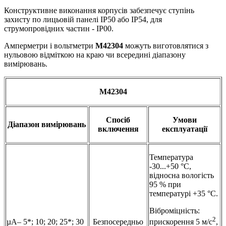
Конструктивне виконання корпусів забезпечує ступінь
захисту по лицьовій панелі IP50 або IP54, для
струмопровідних частин - IP00.
Амперметри і вольтметри
М42304
можуть виготовлятися з
нульовою відміткою на краю чи всередині діапазону
вимірювань.
М42304
Спосіб
Умови
Діапазон вимірювань
включення
експлуатації
Температура
-30...+50 °С,
відносна вологість
95 % при
температурі +35 °С.
Віброміцність:
2
µA– 5*; 10; 20; 25*; 30
Безпосередньо
прискорення 5 м/с
,