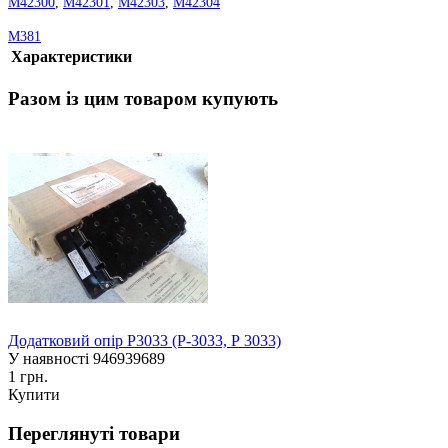
М42300
,
М42301
,
М42303
,
М42304
М381
Характеристики
Разом із цим товаром купують
Додатковий опір Р3033 (Р-3033, Р 3033)
У наявності
946939689
1 грн.
Купити
Переглянуті товари