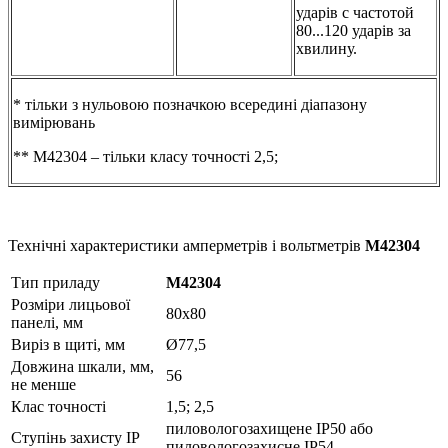
ударів с частотой
80...120 ударів за
хвилину.
* тільки з нульовою позначкою всередині діапазону
вимірювань
** М42304 – тільки класу точності 2,5;
Технічні характеристики амперметрів і вольтметрів
М42304
Тип приладу
М42304
Розміри лицьової
80х80
панелі, мм
Виріз в щиті, мм
Ø77,5
Довжина шкали, мм,
56
не менше
Клас точності
1,5; 2,5
пиловологозахищене IP50 або
Ступінь захисту IP
пиловологозахисне IP54