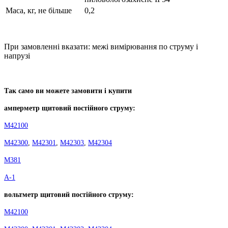
Маса, кг, не більше
0,2
При замовленні вказати: межі вимірювання по струму і
напрузі
Так само ви можете замовити і купити
амперметр щитовий постійного струму:
М42100
М42300
,
М42301
,
М42303
,
М42304
М381
А-1
вольтметр
щитовий постійного струму:
М42100