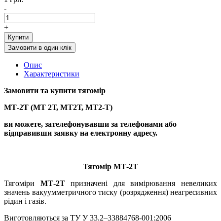
-
+
Купити
Замовити в один клік
Опис
Характеристики
Замовити та купити
тягомір
МТ-2Т (МТ 2Т, МТ2Т, МТ2-Т)
ви можете, зателефонувавши за телефонами або
відправивши заявку на електронну адресу.
Тягомір МТ-2Т
Тягоміри
МТ-2Т
призначені для вимірювання невеликих
значень вакуумметричного тиску (розрядження) неагресивних
рідин і газів.
Виготовляються за ТУ У 33.2–33884768-001:2006