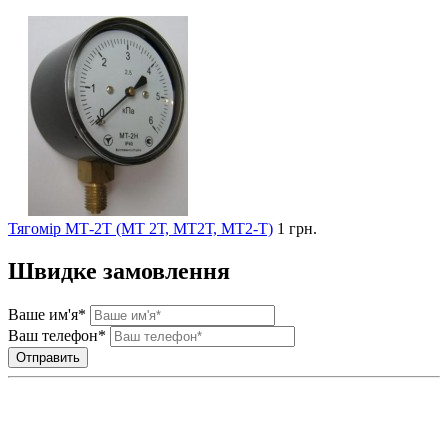
Тягомір МТ-2Т (МТ 2Т, МТ2Т, МТ2-Т)
1 грн.
Швидке замовлення
Ваше им'я*
Ваш телефон*