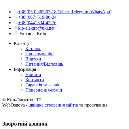
+38 (050) 367-02-18 (Viber, Telegram, WhatsApp)
+38 (067) 519-80-24
+38 (044) 334-42-76
kip-elektro@ukr.net
Україна, Київ
Клієнту
Каталог
Про компанію
Вiдгуки
Питання/Відповідь
Iнформацiя
Новини
Контакти
Гарантія та сервіс
Повернення-обмін
© Кип-Электро, ЧП
WebOsnova -
швидке створення сайтів
та просування
Зворотнiй дзвiнок