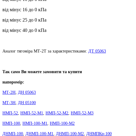
від мінус 16 до 0 кПа
від мінус 25 до 0 кПа
від мінус 40 до 0 кПа
Аналог тягоміра МТ-2Т за характеристиками:
ДТ 05063
Так само Ви можете замовити та купити
напоромір:
МТ-2Н
,
ДН 05063
МТ-3Н
,
ДН 05100
НМП-52
,
НМП-52-М1
,
НМП-52-М2
,
НМП-52-М3
НМП-100
,
НМП-100-М1
,
НМП-100-М2
ДНМП-100
,
ДНМП-100-М1
,
ДНМП-100-М2
,
ДНМПКр-100