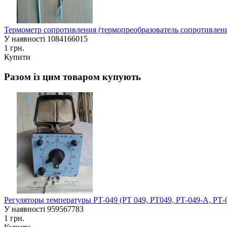
Термометр сопротивления (термопреобразователь сопротивле
У наявності
1084166015
1 грн.
Купити
Разом із цим товаром купують
Регуляторы температуры РТ-049 (РТ 049, РТ049, РТ-049-А, РТ-
У наявності
959567783
1 грн.