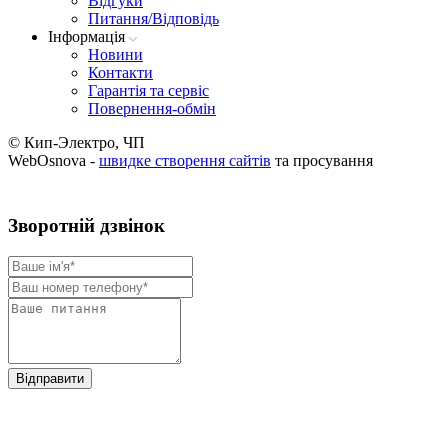
Вiдгуки
Питання/Відповідь
Iнформацiя
Новини
Контакти
Гарантія та сервіс
Повернення-обмін
© Кип-Электро, ЧП
WebOsnova -
швидке створення сайтів
та просування
Зворотнiй дзвiнок