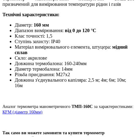
призначений для вимірювання температури рідин і газів
Технічні характеристики:
Діаметр:
160 мм
Діапазон вимірювання:
від 0 до 120 °С
Клас точності: 1,5
Ступінь захисту: ІР40
Матеріал вимірювального елемента, штуцера:
мідний
сплав
Скло: акрилове
Довжина термобалона: 160-240мм
Діаметр термобалона: 14мм
Різьба приєднання: М27х2
Довжина з'єднувального капіляра: 2,5 м; 4м; 6м; 10м;
16м
Аналог термометра манометричного
ТМП-160С
за характеристиками:
КFM (діаметр 160мм)
Так само ви можете замовити та купити термометр