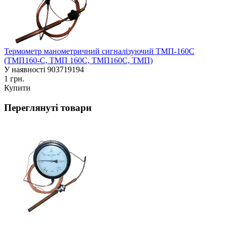
Термометр манометричний сигналізуючий ТМП-160С
(ТМП160-С, ТМП 160С, ТМП160С, ТМП)
У наявності
903719194
1 грн.
Купити
Переглянуті товари