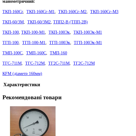
манометричний:
ТКП-160Сг
,
ТКП-160Сг-М1
,
ТКП-160Сг-М2
,
ТКП-160Сг-М3
ТКП-60/3М
,
ТКП-60/3М2
,
ТПП2-В (ТПП-2В)
ТКП-100
,
ТКП-100-М1
,
ТКП-100Эк
,
ТКП-100Эк-М1
ТГП-100
,
ТГП-100-М1
,
ТГП-100Эк
,
ТГП-100Эк-М1
ТМП-100С
,
ТМП-160С
,
ТМП-160
ТГС-711М
,
ТГС-712М
,
ТГ2С-711М
,
ТГ2С-712М
КFM (діаметр 160мм)
Характеристики
Рекомендовані товари