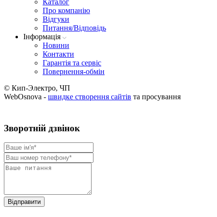
Каталог
Про компанію
Вiдгуки
Питання/Відповідь
Iнформацiя
Новини
Контакти
Гарантія та сервіс
Повернення-обмін
© Кип-Электро, ЧП
WebOsnova -
швидке створення сайтів
та просування
Зворотнiй дзвiнок