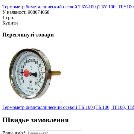
Термометр биметаллический осевой ТБУ-100 (ТБУ 100, ТБУ100,
У наявності
908074068
1 грн.
Купити
Переглянуті товари
Термометр биметаллический осевой ТБ-100 (ТБ 100, ТБ100, ТБ
Швидке замовлення
Ваше им'я*