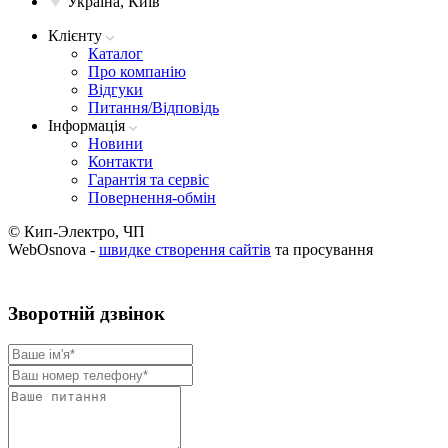
Україна, Київ
Клієнту
Каталог
Про компанію
Вiдгуки
Питання/Відповідь
Iнформацiя
Новини
Контакти
Гарантія та сервіс
Повернення-обмін
© Кип-Электро, ЧП
WebOsnova -
швидке створення сайтів
та просування
Зворотнiй дзвiнок