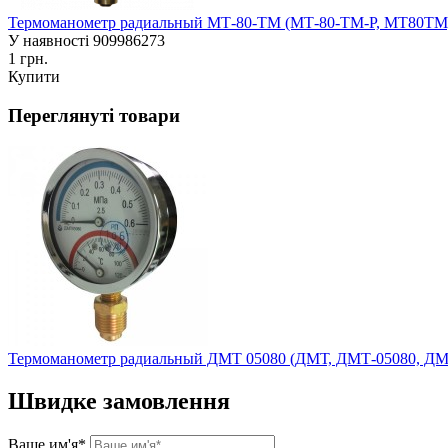
Термоманометр радиальный МТ-80-ТМ (МТ-80-ТМ-Р, МТ80ТМ
У наявності
909986273
1 грн.
Купити
Переглянуті товари
Термоманометр радиальный ДМТ 05080 (ДМТ, ДМТ-05080, ДМ
Швидке замовлення
Ваше им'я*