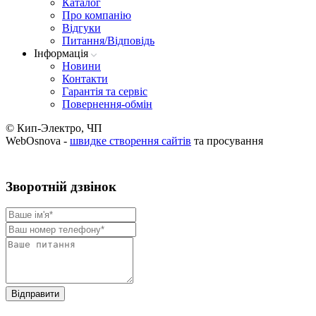
Каталог
Про компанію
Вiдгуки
Питання/Відповідь
Iнформацiя
Новини
Контакти
Гарантія та сервіс
Повернення-обмін
© Кип-Электро, ЧП
WebOsnova -
швидке створення сайтів
та просування
Зворотнiй дзвiнок