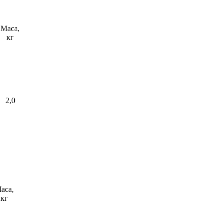
Маса,
кг
2,0
аса,
кг