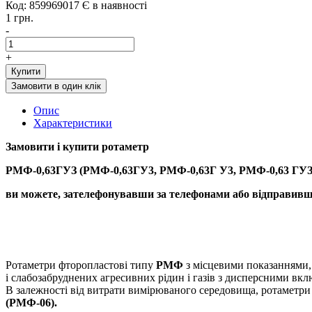
Код: 859969017
Є в наявності
1 грн.
-
+
Купити
Замовити в один клік
Опис
Характеристики
Замовити і купити
р
отаметр
РМФ-0,63ГУЗ (РМФ-0,63ГУ3, РМФ-0,63Г У3, РМФ-0,63 ГУЗ
ви можете, зателефонувавши за телефонами або відправивши
Ротаметри фторопластові типу
РМФ
з місцевими показаннями,
і слабозабруднених агресивних рідин і газів з дисперсними вк
В залежності від витрати вимірюваного середовища, ротаметри
(РМФ-06).