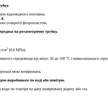
убку.
кою відповідного поплавка.
-4.
вані (покриті) фторопластом.
ередньо на ротаметричну трубку.
2
с/см
(0,6 МПа).
ваного середовища від мінус 30 до 100 °С і навколишнього серед
ерхньої межі вимірювань.
дом-виробником по воді або повітрю.
 води чи повітря на дану вимірювану рідину або газ.