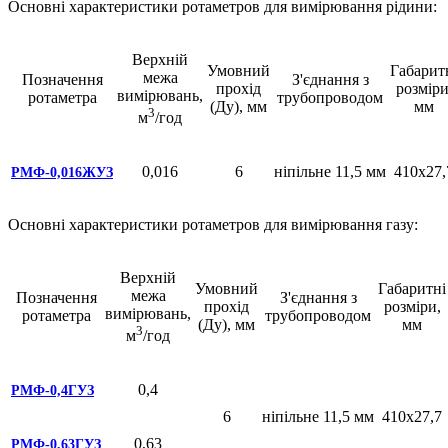
Основні характеристики ротаметров для вимірювання рідини:
Верхній
Умовний
Габарит
межа
Позначення
З'єднання з
прохід
розміри
вимірювань,
ротаметра
трубопроводом
(Ду), мм
мм
3
м
/год
0,016
6
ніпільне 11,5 мм
410х27,
РМФ-0,016ЖУЗ
Основні характеристики ротаметров для вимірювання газу:
Верхній
Умовний
Габаритні
межа
Позначення
З'єднання з
прохід
розміри,
вимірювань,
ротаметра
трубопроводом
(Ду), мм
мм
3
м
/год
0,4
РМФ-0,4ГУЗ
6
ніпільне 11,5 мм
410х27,7
0,63
РМФ-0,63ГУЗ