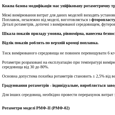
Кожна базова модифікація має уніфіковану ротаметричну тр
Межі вимірювання витрат для даних моделей виходять установ
Поплавок, незалежно від моделі, виготовляється з
фторопласту
Деталі ротаметрів, дотичні з вимірюваної середовищем, футеро
Шкала показів приладу умовна, рівномірна, нанесена безпос
Відлік показів роблять по верхній кромці поплавка.
Тиск вимірюваного середовища не повинен перевищувати 6 кг
Ротаметри розраховані на експлуатацію при температурі вимірю
середовища від 30 до 80%.
Основна допустима похибка ротаметрів становить ± 2,5% від в
Градуювання ротаметрів - індивідуальне, виробляється заво
Для інших середовищ, необхідно провести перерахунок витрат з
Ротаметри моделі РМФ-II (РМФ-02)