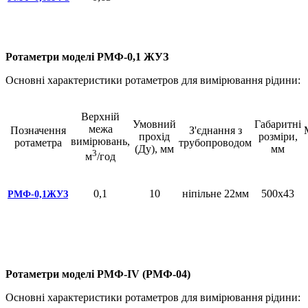
Ротаметри моделі РМФ-0,1 ЖУЗ
Основні характеристики ротаметров для вимірювання рідини:
Верхній
Умовний
Габаритні
межа
Позначення
З'єднання з
прохід
розміри,
вимірювань,
ротаметра
трубопроводом
(Ду), мм
мм
3
м
/год
0,1
10
ніпільне 22мм
500х43
РМФ-0,1ЖУЗ
Ротаметри моделі РМФ-IV (РМФ-04)
Основні характеристики ротаметров для вимірювання рідини: