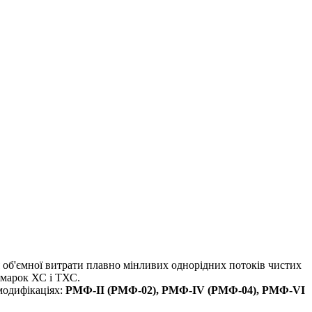
 об'ємної витрати плавно мінливих однорідних потоків чистих
 марок ХС і ТХС.
модифікаціях:
РМФ-II (РМФ-02), РМФ-IV (РМФ-04), РМФ-VI