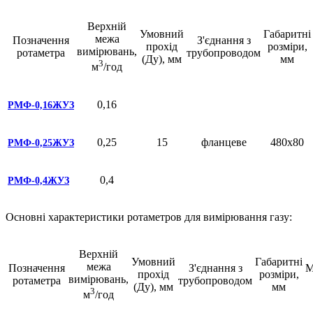
Верхній
Умовний
Габаритні
межа
Позначення
З'єднання з
прохід
розміри,
вимірювань,
ротаметра
трубопроводом
(Ду), мм
мм
3
м
/год
0,16
РМФ-0,16ЖУЗ
0,25
15
фланцеве
480х80
РМФ-0,25ЖУЗ
0,4
РМФ-0,4ЖУЗ
Основні характеристики ротаметров для вимірювання газу:
Верхній
Умовний
Габаритні
межа
Позначення
З'єднання з
М
прохід
розміри,
вимірювань,
ротаметра
трубопроводом
(Ду), мм
мм
3
м
/год