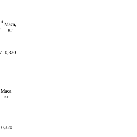
ні
Маса,
,
кг
7
0,320
Маса,
кг
0,320