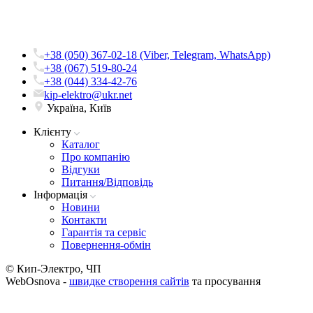
+38 (050) 367-02-18 (Viber, Telegram, WhatsApp)
+38 (067) 519-80-24
+38 (044) 334-42-76
kip-elektro@ukr.net
Україна, Київ
Клієнту
Каталог
Про компанію
Вiдгуки
Питання/Відповідь
Iнформацiя
Новини
Контакти
Гарантія та сервіс
Повернення-обмін
© Кип-Электро, ЧП
WebOsnova -
швидке створення сайтів
та просування