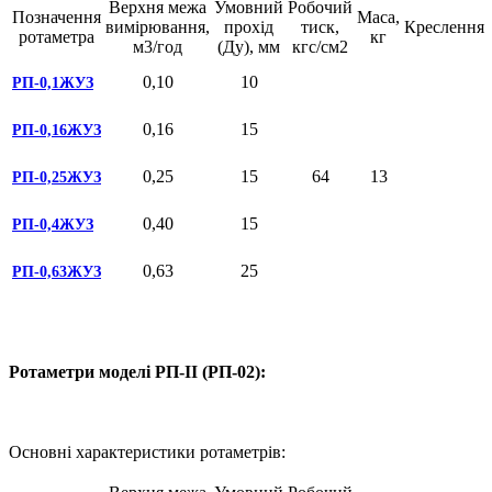
Верхня межа
Умовний
Робочий
Позначення
Маса,
вимірювання,
прохід
тиск,
Креслення
ротаметра
кг
м3/год
(Ду), мм
кгс/см2
0,10
10
РП-0,1ЖУЗ
0,16
15
РП-0,16ЖУЗ
0,25
15
64
13
РП-0,25ЖУЗ
0,40
15
РП-0,4ЖУЗ
0,63
25
РП-0,63ЖУЗ
Ротаметри моделі РП-II (РП-02):
Основні характеристики ротаметрів: