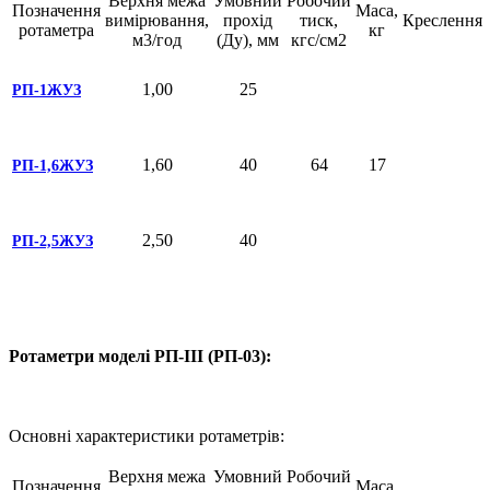
Верхня межа
Умовний
Робочий
Позначення
Маса,
вимірювання,
прохід
тиск,
Креслення
ротаметра
кг
м3/год
(Ду), мм
кгс/см2
1,00
25
РП-1ЖУЗ
1,60
40
64
17
РП-1,6ЖУЗ
2,50
40
РП-2,5ЖУЗ
Ротаметри моделі РП-III (РП-03):
Основні характеристики ротаметрів:
Верхня межа
Умовний
Робочий
Позначення
Маса,