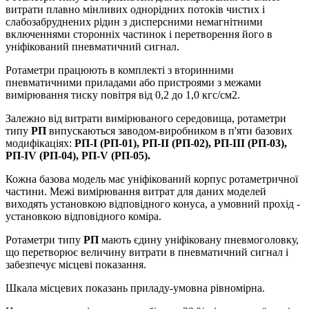
витрати плавно мінливих однорідних потоків чистих і
слабозабруднених рідин з дисперсними немагнітними
включеннями сторонніх частинок і перетворення його в
уніфікований пневматичний сигнал.
Ротаметри працюють в комплекті з вторинними
пневматичними приладами або пристроями з межами
вимірювання тиску повітря від 0,2 до 1,0 кгс/см2.
Залежно від витрати вимірюваного середовища, ротаметри
типу
РП
випускаються заводом-виробником в п'яти базових
модифікаціях:
РП-I (РП-01), РП-II (РП-02), РП-III (РП-03),
РП-IV (РП-04), РП-V (РП-05).
Кожна базова модель має уніфікований корпус ротаметричної
частини. Межі вимірювання витрат для даних моделей
виходять установкою відповідного конуса, а умовний прохід -
установкою відповідного коміра.
Ротаметри типу
РП
мають єдину уніфіковану пневмоголовку,
що перетворює величину витрати в пневматичний сигнал і
забезпечує місцеві показання.
Шкала місцевих показань приладу-умовна рівномірна.