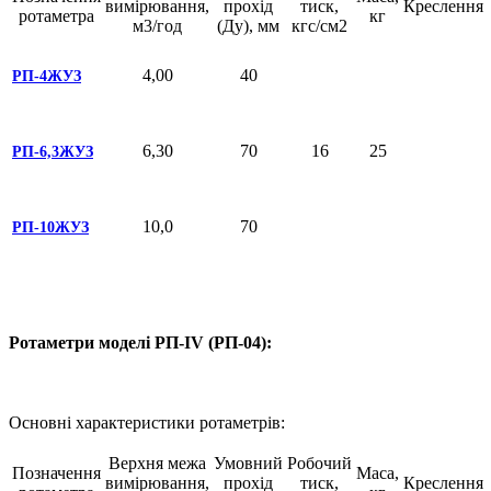
вимірювання,
прохід
тиск,
Креслення
ротаметра
кг
м3/год
(Ду), мм
кгс/см2
4,00
40
РП-4ЖУЗ
6,30
70
16
25
РП-6,3ЖУЗ
10,0
70
РП-10ЖУЗ
Ротаметри моделі РП-IV (РП-04):
Основні характеристики ротаметрів:
Верхня межа
Умовний
Робочий
Позначення
Маса,
вимірювання,
прохід
тиск,
Креслення