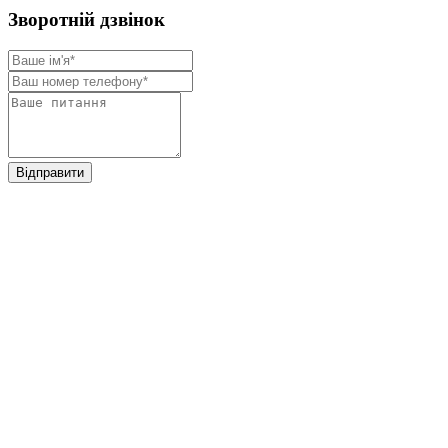
Зворотнiй дзвiнок