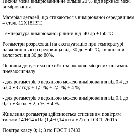
Нижня межа вимірювання-не більше 20 % від верхньої межі
вимірювання.
Матеріал деталей, що стикаються з вимірюваної середовищем
– сталь 12Х18Н9Т.
Температура вимірюваної рідини від -40 до +150 °С
Ротаметри розраховані на експлуатацію при температурі
навколишнього середовища від -30 до +50 °С, і відносній
вологості від 30 до 80%.
Основна допустима похибка за шкалою місцевих показань і
пневмосигналу:
- для ротаметрів з верхньою межею вимірювання від 0,4 до
63,0 м3 / год: ± 1,5 %; ± 2,5 %; ± 4 %;
- для ротаметрів з верхньою межею вимірювання від 0,1 до
0,25 м3/год: ± 2,5 %; ± 4 %.
Живлення ротаметра здійснюється стисненим повітрям
тиском 140±14 кПа (1,4±0,14 кгс/см2) по ГОСТ 26015.
Повітря класу 0; 1; 3 по ГОСТ 17433.