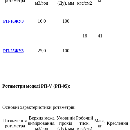
ротаметра
кг
м3/год
(Ду), мм
кгс/см2
16,0
100
РП-16ЖУЗ
16
41
25,0
100
РП-25ЖУЗ
Ротаметри моделі РП-V (РП-05):
Основні характеристики ротаметрів:
Верхня межа
Умовний
Робочий
Позначення
Маса,
вимірювання,
прохід
тиск,
Креслення
ротаметра
кг
м3/год
(Ду), мм
кгс/см2