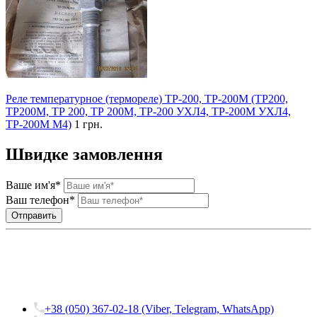
Реле температурное (термореле) ТР-200, ТР-200М (ТР200,
ТР200М, ТР 200, ТР 200М, ТР-200 УХЛ4, ТР-200М УХЛ4,
ТР-200М М4)
1 грн.
Швидке замовлення
Ваше им'я*
Ваш телефон*
+38 (050) 367-02-18 (Viber, Telegram, WhatsApp)