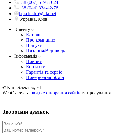
+38 (067) 519-80-24
+38 (044) 334-42-76
kip-elektro@ukr.net
Україна, Київ
Клієнту
Каталог
Про компанію
Вiдгуки
Питання/Відповідь
Iнформацiя
Новини
Контакти
Гарантія та сервіс
Повернення-обмін
© Кип-Электро, ЧП
WebOsnova -
швидке створення сайтів
та просування
Зворотнiй дзвiнок