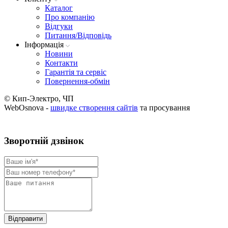
Каталог
Про компанію
Вiдгуки
Питання/Відповідь
Iнформацiя
Новини
Контакти
Гарантія та сервіс
Повернення-обмін
© Кип-Электро, ЧП
WebOsnova -
швидке створення сайтів
та просування
Зворотнiй дзвiнок