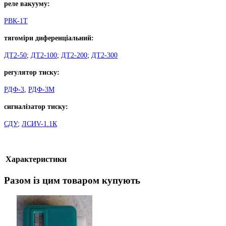
реле вакууму:
РВК-1Т
тягоміри диференціальний:
ДТ2-50
;
ДТ2-100
;
ДТ2-200
;
ДТ2-300
регулятор тиску:
РДФ-3
,
РДФ-3М
сигналізатор тиску:
СДУ
;
ЛСИV-1.1К
Характеристики
Разом із цим товаром купують