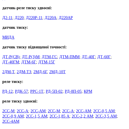
датчик-реле тиску здвоєні:
Д2-11
;
Д220
;
Д220Р-11
;
Д220А
;
Д220АР
датчик тиску:
МИДА
датчик тиску підвищеної точності:
ДТ-Р(СВ)
;
ДТ-Р(З)М
;
ДТМ-ГС
;
ДТМ-ПММ
;
ДТ-40Г
;
ДТ-60Г
;
ДТ-40ГМ
;
ДТМ-6Г
;
ДТМ-15Г
2ДМ-Т
,
2ДМ-ТЗ
;
2МД-6Г
,
2МД-10Т
реле тиску:
РД-12
;
РДК-57
;
РРС-1Т
;
РД-5П-02
;
РД-8П-05
;
КРМ
реле тиску здвоєні:
2СС-М
;
2СС-А
;
2СС-АМ
;
2СС-М
;
2СС-А
;
2СС-АМ
;
2СС-0,5 АМ
;
2СС-0,9 АМ
;
2СС-1,5 АМ
;
2СС-1,85 А
;
2СС-2,2 АМ
;
2СС-3,5 АМ
;
2СС-4АМ