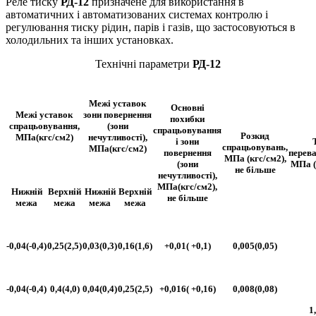
Реле тиску
РД-12
призначене для використання в
автоматичних і автоматизованих системах контролю і
регулювання тиску рідин, парів і газів, що застосовуються в
холодильних та інших установках.
Технічні параметри
РД-12
Межі уставок
Основні
Межі уставок
зони повернення
похибки
спрацьовування,
(зони
спрацьовування
Розкид
МПа(кгс/см2)
нечутливості),
і зони
спрацьовувань,
МПа(кгс/см2)
повернення
перев
МПа (кгс/см2),
(зони
МПа (к
не більше
нечутливості),
МПа(кгс/см2),
Нижній
Верхній
Нижній
Верхній
не більше
межа
межа
межа
межа
-0,04(-0,4)
0,25(2,5)
0,03(0,3)
0,16(1,6)
+0,01( +0,1)
0,005(0,05)
-0,04(-0,4)
0,4(4,0)
0,04(0,4)
0,25(2,5)
+0,016( +0,16)
0,008(0,08)
1