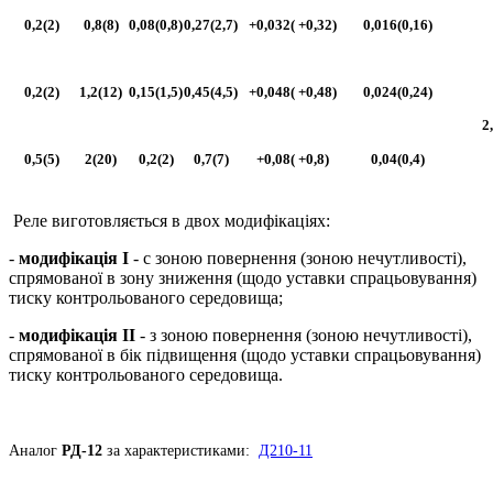
0,2(2)
0,8(8)
0,08(0,8)
0,27(2,7)
+0,032( +0,32)
0,016(0,16)
0,2(2)
1,2(12)
0,15(1,5)
0,45(4,5)
+0,048( +0,48)
0,024(0,24)
2
0,5(5)
2(20)
0,2(2)
0,7(7)
+0,08( +0,8)
0,04(0,4)
Реле виготовляється в двох модифікаціях:
-
модифікація І
- c зоною повернення (зоною нечутливості),
спрямованої в зону зниження (щодо уставки спрацьовування)
тиску контрольованого середовища;
-
модифікація II
- з зоною повернення (зоною нечутливості),
спрямованої в бік підвищення (щодо уставки спрацьовування)
тиску контрольованого середовища.
Аналог
РД-12
за характеристиками:
Д210-11