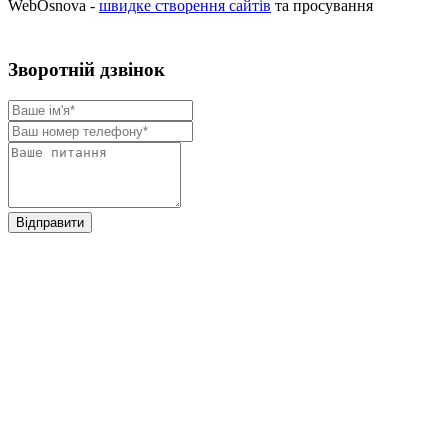
WebOsnova -
швидке створення сайтів
та просування
Зворотнiй дзвiнок