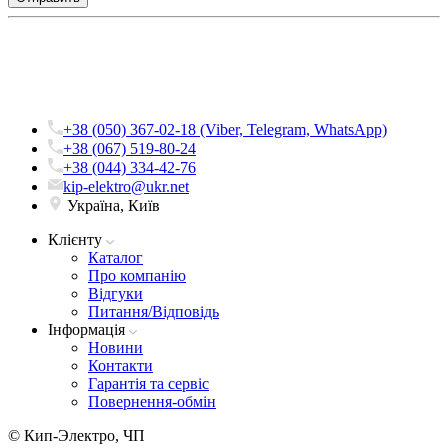
+38 (050) 367-02-18 (Viber, Telegram, WhatsApp)
+38 (067) 519-80-24
+38 (044) 334-42-76
kip-elektro@ukr.net
Україна, Київ
Клієнту
Каталог
Про компанію
Вiдгуки
Питання/Відповідь
Iнформацiя
Новини
Контакти
Гарантія та сервіс
Повернення-обмін
© Кип-Электро, ЧП