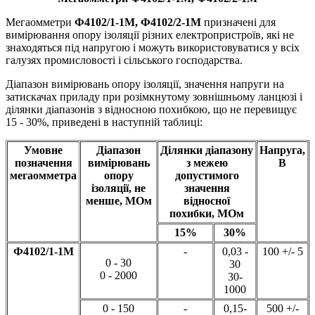
Мегаомметри
Ф4102/1-1М, Ф4102/2-1М
призначені для
вимірювання опору ізоляції різних електропристроїв, які не
знаходяться під напругою і можуть використовуватися у всіх
галузях промисловості і сільського господарства.
Діапазон вимірювань опору ізоляції, значення напруги на
затискачах приладу при розімкнутому зовнішньому ланцюзі і
ділянки діапазонів з відносною похибкою, що не перевищує
15 - 30%, приведені в наступній таблиці:
Умовне
Діапазон
Ділянки діапазону
Напруга,
позначення
вимірювань
з межею
В
мегаомметра
опору
допустимого
ізоляції, не
значення
менше, МОм
відносної
похибки, МОм
15%
30%
Ф4102/1-1М
-
0,03 -
100 +/- 5
0 - 30
30
0 - 2000
30-
1000
0 - 150
-
0,15-
500 +/-