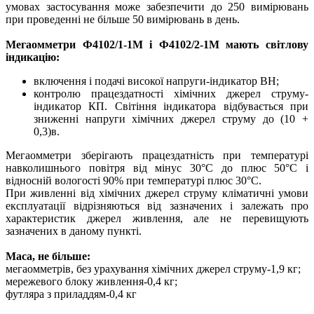
умовах застосування може забезпечити до 250 вимірювань
при проведенні не більше 50 вимірювань в день.
Мегаомметри Ф4102/1-1М і Ф4102/2-1М мають світлову
індикацію:
включення і подачі високої напруги-індикатор ВН;
контролю працездатності хімічних джерел струму-
індикатор КП. Світіння індикатора відбувається при
зниженні напруги хімічних джерел струму до (10 +
0,3)в.
Мегаомметри зберігають працездатність при температурі
навколишнього повітря від мінус 30°С до плюс 50°С і
відносній вологості 90% при температурі плюс 30°С.
При живленні від хімічних джерел струму кліматичні умови
експлуатації відрізняються від зазначених і залежать про
характеристик джерел живлення, але не перевищують
зазначених в даному пункті.
Маса, не більше:
мегаомметрів, без урахування хімічних джерел струму-1,9 кг;
мережевого блоку живлення-0,4 кг;
футляра з приладдям-0,4 кг