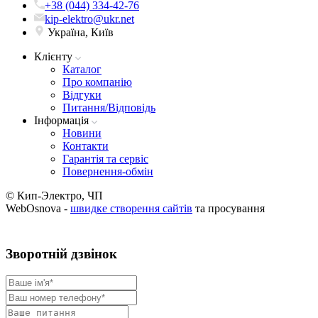
+38 (044) 334-42-76
kip-elektro@ukr.net
Україна, Київ
Клієнту
Каталог
Про компанію
Вiдгуки
Питання/Відповідь
Iнформацiя
Новини
Контакти
Гарантія та сервіс
Повернення-обмін
© Кип-Электро, ЧП
WebOsnova -
швидке створення сайтів
та просування
Зворотнiй дзвiнок