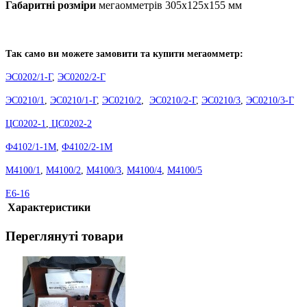
Габаритні розміри
мегаомметрів 305х125х155 мм
Так само ви можете замовити та купити мегаомметр:
ЭС0202/1-Г
,
ЭС0202/2-Г
ЭС0210/1
,
ЭС0210/1-Г
,
ЭС0210/2
,
ЭС0210/2-Г
,
ЭС0210/3
,
ЭС0210/3-Г
ЦС0202-1
,
ЦС0202-2
Ф4102/1-1М
,
Ф4102/2-1М
М4100/1
,
М4100/2
,
М4100/3
,
М4100/4
,
М4100/5
Е6-16
Характеристики
Переглянуті товари