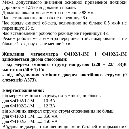
Межа допустимого значення основної приведеної похибки
дорівнює + 1,5% від довжини шкали.
Довжина шкали мегаомметра не менше 88 мм.
Час встановлення показів не перевищує 8 с.
Час заряду ємності об'єкта, величиною не більше 0,5 мкФ не
перевищує 15 с.
Час встановлення робочого режиму не перевищує 4 с.
Режим роботи мегаомметра переривчастий: вимірювання - не
більше 1 хв., пауза - не менше 2 хв.
Живлення мегаомметра Ф4102/1-1М і Ф4102/2-1М
здійснюється двома способами:
- від мережі змінного струму напругою (220 + 22/ -33)В
частотою (50 + 1) Гц
- від вбудованих хімічних джерел постійного струму (9
елементів А373).
Енергоспоживання:
від мережі змінного струму, потужність, не більш:
для Ф4102/1-1М........10 ВА
для Ф4102/2-1М........12 ВА
від хімічних джерел струму, струм споживання не більш:
для Ф4102/1-1М........350 мА
для Ф4102/2-1М........450 мА
Вбудоване джерело живлення до зміни батарей в нормальних