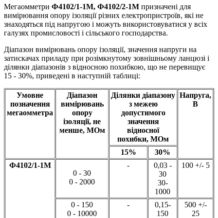
Мегаомметри
Ф4102/1-1М, Ф4102/2-1М
призначені для
вимірювання опору ізоляції різних електропристроїв, які не
знаходяться під напругою і можуть використовуватися у всіх
галузях промисловості і сільського господарства.
Діапазон вимірювань опору ізоляції, значення напруги на
затискачах приладу при розімкнутому зовнішньому ланцюзі і
ділянки діапазонів з відносною похибкою, що не перевищує
15 - 30%, приведені в наступній таблиці:
Умовне
Діапазон
Ділянки діапазону
Напруга,
позначення
вимірювань
з межею
В
мегаомметра
опору
допустимого
ізоляції, не
значення
менше, МОм
відносної
похибки, МОм
15%
30%
Ф4102/1-1М
-
0,03 -
100 +/- 5
0 - 30
30
0 - 2000
30-
1000
0 - 150
-
0,15-
500 +/-
0 - 10000
150
25