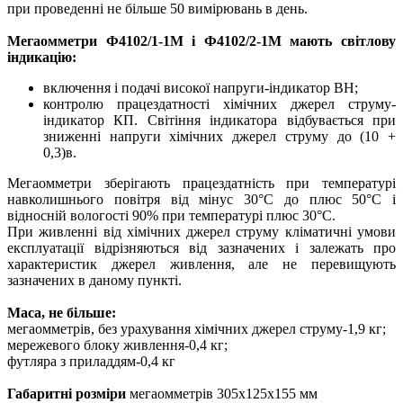
при проведенні не більше 50 вимірювань в день.
Мегаомметри Ф4102/1-1М і Ф4102/2-1М мають світлову
індикацію:
включення і подачі високої напруги-індикатор ВН;
контролю працездатності хімічних джерел струму-
індикатор КП. Світіння індикатора відбувається при
зниженні напруги хімічних джерел струму до (10 +
0,3)в.
Мегаомметри зберігають працездатність при температурі
навколишнього повітря від мінус 30°С до плюс 50°С і
відносній вологості 90% при температурі плюс 30°С.
При живленні від хімічних джерел струму кліматичні умови
експлуатації відрізняються від зазначених і залежать про
характеристик джерел живлення, але не перевищують
зазначених в даному пункті.
Маса, не більше:
мегаомметрів, без урахування хімічних джерел струму-1,9 кг;
мережевого блоку живлення-0,4 кг;
футляра з приладдям-0,4 кг
Габаритні розміри
мегаомметрів 305х125х155 мм