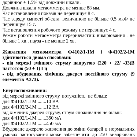
дорівнює + 1,5% від довжини шкали.
Довжина шкали мегаомметра не менше 88 мм.
Час встановлення показів не перевищує 8 с.
Час заряду ємності об'єкта, величиною не більше 0,5 мкФ не
перевищує 15 с.
Час встановлення робочого режиму не перевищує 4 с.
Режим роботи мегаомметра переривчастий: вимірювання - не
більше 1 хв., пауза - не менше 2 хв.
Живлення мегаомметра Ф4102/1-1М і Ф4102/2-1М
здійснюється двома способами:
- від мережі змінного струму напругою (220 + 22/ -33)В
частотою (50 + 1) Гц
- від вбудованих хімічних джерел постійного струму (9
елементів А373).
Енергоспоживання:
від мережі змінного струму, потужність, не більш:
для Ф4102/1-1М........10 ВА
для Ф4102/2-1М........12 ВА
від хімічних джерел струму, струм споживання не більш:
для Ф4102/1-1М........350 мА
для Ф4102/2-1М........450 мА
Вбудоване джерело живлення до зміни батарей в нормальних
умовах застосування може забезпечити до 250 вимірювань