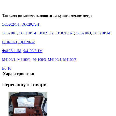
Так само ви можете замовити та купити мегаомметр:
ЭС0202/1-Г
,
ЭС0202/2-Г
ЭС0210/1
,
ЭС0210/1-Г
,
ЭС0210/2
,
ЭС0210/2-Г
,
ЭС0210/3
,
ЭС0210/3-Г
ЦС0202-1
,
ЦС0202-2
Ф4102/1-1М
,
Ф4102/2-1М
М4100/1
,
М4100/2
,
М4100/3
,
М4100/4
,
М4100/5
Е6-16
Характеристики
Переглянуті товари