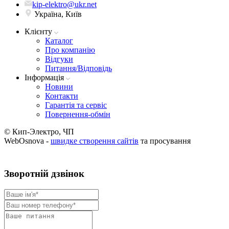
kip-elektro@ukr.net
Україна, Київ
Клієнту
Каталог
Про компанію
Вiдгуки
Питання/Відповідь
Iнформацiя
Новини
Контакти
Гарантія та сервіс
Повернення-обмін
© Кип-Электро, ЧП
WebOsnova -
швидке створення сайтів
та просування
Зворотнiй дзвiнок