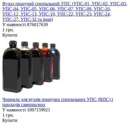
Вузол пишучий спеціальний УПС (УПС-01, УПС-02, УПС-03,
УПС-04, УПС-05, УПС-06, УПС-07, УПС-09, УПС-10,
УПС-12, УПС-13, УПС-19, УПС-22, УПС-23, УПС-24,
УПС-27, УПС-32 та інші)
У наявності
876017639
1 грн.
Купити
Чорнило для вузлів пишучих спеціальних УПС (ВПС) і
приладів самописних
У наявності
1097159921
1 грн.
Купити