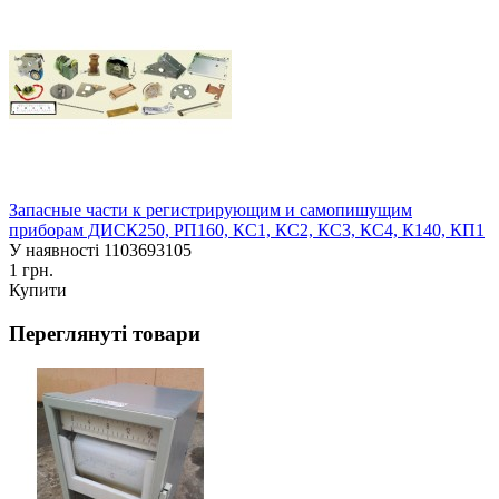
Запасные части к регистрирующим и самопишущим
приборам ДИСК250, РП160, КС1, КС2, КС3, КС4, К140, КП1
У наявності
1103693105
1 грн.
Купити
Переглянуті товари