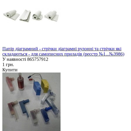
Папір діаграмний - стрічки діаграмні рулонні та стрічки які
складаються - для самописних приладів (реєстр №1...№3986)
У наявності
865757912
1 грн.
Купити