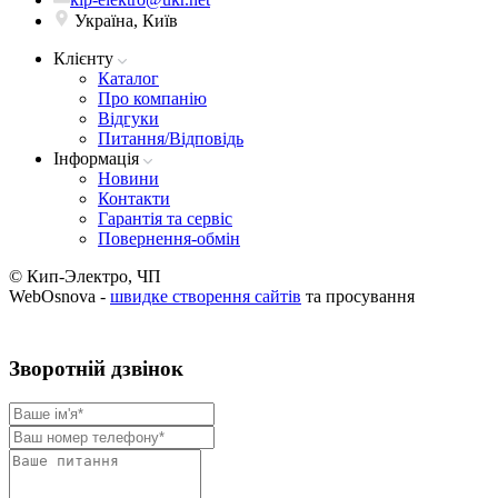
Україна, Київ
Клієнту
Каталог
Про компанію
Вiдгуки
Питання/Відповідь
Iнформацiя
Новини
Контакти
Гарантія та сервіс
Повернення-обмін
© Кип-Электро, ЧП
WebOsnova -
швидке створення сайтів
та просування
Зворотнiй дзвiнок