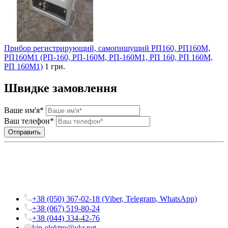
Прибор регистрирующий, самопишущий РП160, РП160М,
РП160М1 (РП-160, РП-160М, РП-160М1, РП 160, РП 160М,
РП 160М1)
1 грн.
Швидке замовлення
Ваше им'я*
Ваш телефон*
+38 (050) 367-02-18 (Viber, Telegram, WhatsApp)
+38 (067) 519-80-24
+38 (044) 334-42-76
kip-elektro@ukr.net