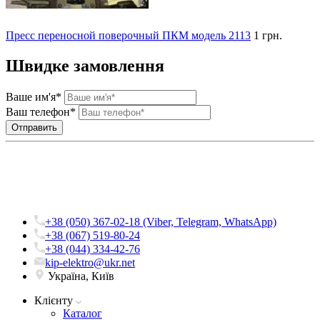
Пресс переносной поверочный ПКМ модель 2113
1 грн.
Швидке замовлення
Ваше им'я*
Ваш телефон*
+38 (050) 367-02-18 (Viber, Telegram, WhatsApp)
+38 (067) 519-80-24
+38 (044) 334-42-76
kip-elektro@ukr.net
Україна, Київ
Клієнту
Каталог