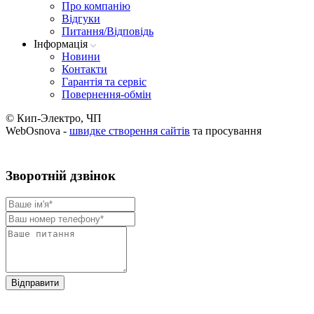
Про компанію
Вiдгуки
Питання/Відповідь
Iнформацiя
Новини
Контакти
Гарантія та сервіс
Повернення-обмін
© Кип-Электро, ЧП
WebOsnova -
швидке створення сайтів
та просування
Зворотнiй дзвiнок