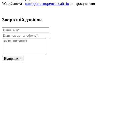
WebOsnova -
швидке створення сайтів
та просування
Зворотнiй дзвiнок