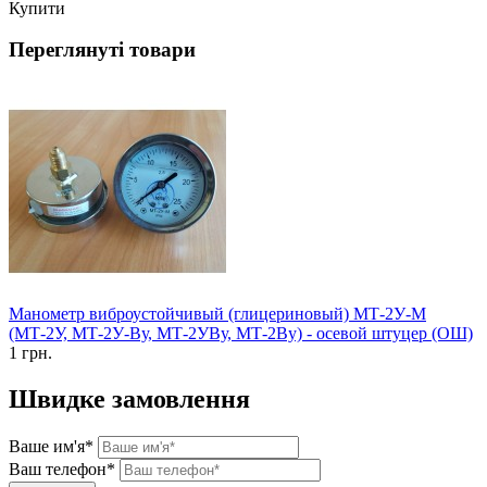
Купити
Переглянуті товари
Манометр виброустойчивый (глицериновый) МТ-2У-М
(МТ-2У, МТ-2У-Ву, МТ-2УВу, МТ-2Ву) - осевой штуцер (ОШ)
1 грн.
Швидке замовлення
Ваше им'я*
Ваш телефон*