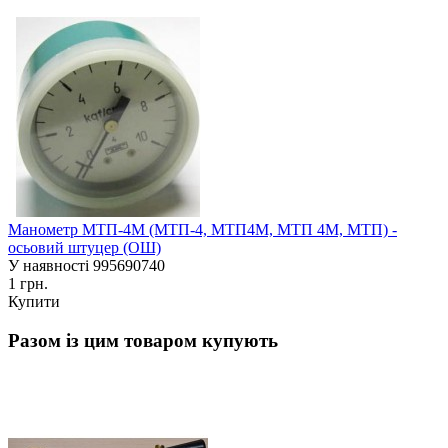
Манометр МТП-4М (МТП-4, МТП4М, МТП 4М, МТП) -
осьовий штуцер (ОШ)
У наявності
995690740
1 грн.
Купити
Разом із цим товаром купують