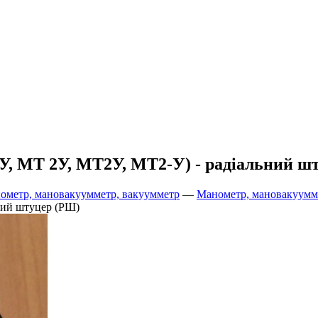
 МТ 2У, МТ2У, МТ2-У) - радіальний ш
ометр, мановакуумметр, вакуумметр
—
Манометр, мановакууммет
ний штуцер (РШ)