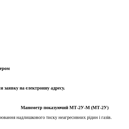
цером
 заявку на електронну адресу.
Манометр показуючий МТ-2У-М (МТ-2У)
рювання надлишкового тиску неагресивних рідин і газів.