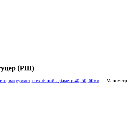
туцер (РШ)
р, вакуумметр технічний - діаметр 40, 50, 60мм
—
Манометр