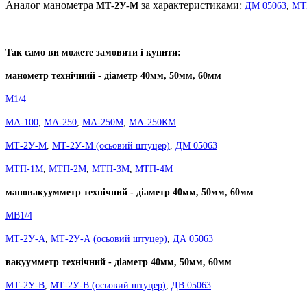
Аналог манометра
за характеристиками:
МТ-2У-М
ДМ 05063
,
МТ
Так само ви можете замовити і купити:
манометр технічний - діаметр 40мм, 50мм, 60мм
М1/4
МА-100
,
МА-250
,
МА-250М
,
МА-250КМ
МТ-2У-М
,
МТ-2У-М (осьовий штуцер)
,
ДМ 05063
МТП-1М
,
МТП-2М
,
МТП-3М
,
МТП-4М
мановакуумметр технічний - діаметр 40мм, 50мм, 60мм
МВ1/4
МТ-2У-А
,
МТ-2У-А (осьовий штуцер)
,
ДА 05063
вакуумметр технічний - діаметр 40мм, 50мм, 60мм
МТ-2У-В
,
МТ-2У-В (осьовий штуцер)
,
ДВ 05063