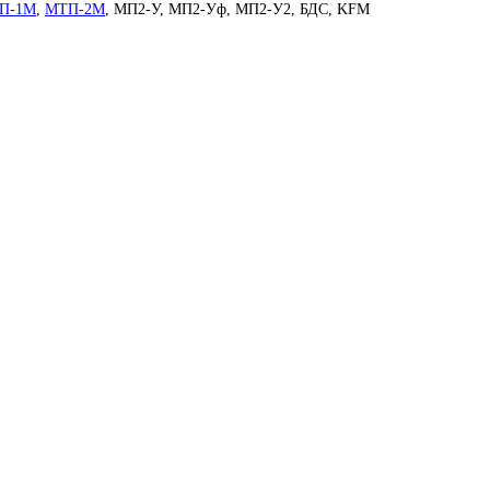
П-1М
,
МТП-2М
, МП2-У, МП2-Уф, МП2-У2, БДС, KFM