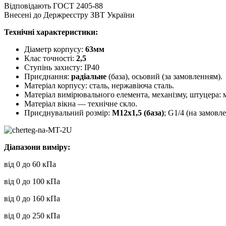
Відповідають ГОСТ 2405-88
Внесені до Держреєстру ЗВТ України
Технічні характеристики:
Діаметр корпусу:
63мм
Клас точності:
2,5
Ступінь захисту: ІР40
Приєднання:
радіальне
(база), осьовий (за замовленням).
Матеріал корпусу: сталь, нержавіюча сталь.
Матеріал вимірювального елемента, механізму, штуцера: 
Матеріал вікна — технічне скло.
Приєднувальний розмір:
М12х1,5 (база)
; G1/4 (на замовле
Діапазони виміру:
від 0 до 60 кПа
від 0 до 100 кПа
від 0 до 160 кПа
від 0 до 250 кПа