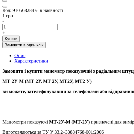
Код: 910568284
Є в наявності
1 грн.
-
+
Купити
Замовити в один клік
Опис
Характеристики
Замовити і купити
манометр показуючий з радіальним шту
МТ-2У-М (МТ-2У, МТ 2У, МТ2У, МТ2-У)
ви можете, зателефонувавши за телефонами або відправивши
Манометри показуючі
МТ-2У-М (МТ-2У)
призначені для вимі
Виготовляються за ТУ У 33.2–33884768-001:2006