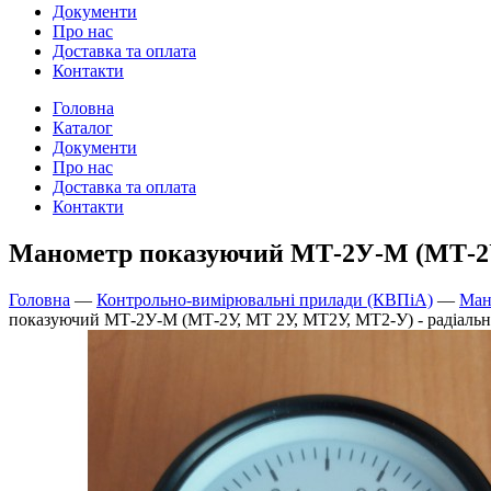
Документи
Про нас
Доставка та оплата
Контакти
Головна
Каталог
Документи
Про нас
Доставка та оплата
Контакти
Манометр показуючий МТ-2У-М (МТ-2У,
Головна
—
Контрольно-вимірювальні прилади (КВПіА)
—
Ман
показуючий МТ-2У-М (МТ-2У, МТ 2У, МТ2У, МТ2-У) - радіаль