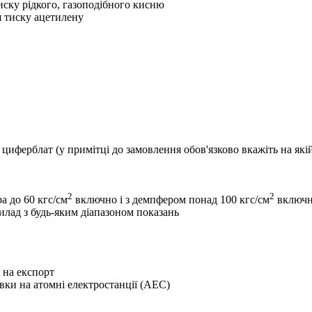
ску рідкого, газоподібного кисню
 тиску ацетилену
 циферблат (у примітці до замовлення обов'язково вкажіть на які
2
2
а до 60 кгс/см
включно і з демпфером понад 100 кгс/см
включ
лад з будь-яким діапазоном показань
 на експорт
вки на атомні електростанції (АЕС)