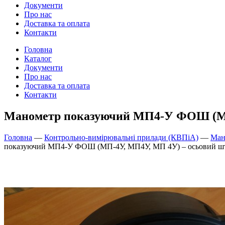
Документи
Про нас
Доставка та оплата
Контакти
Головна
Каталог
Документи
Про нас
Доставка та оплата
Контакти
Манометр показуючий МП4-У ФОШ (МП-
Головна
—
Контрольно-вимірювальні прилади (КВПіА)
—
Ман
показуючий МП4-У ФОШ (МП-4У, МП4У, МП 4У) – осьовий шт