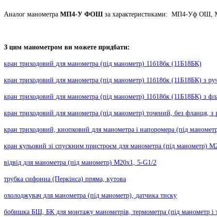
Аналог манометра
МП4-У
ФОШ
за характеристиками:
МП4-Уф ОШ, 
З цим манометром ви можете придбати:
кран триходовий для манометра (під манометр) 11б18бк (11Б18БК)
кран триходовий для манометра (під манометр) 11б18бк (11Б18БК) з ру
кран триходовий для манометра (під манометр) 11б18бк (11Б18БК) з ф
кран триходовий для манометра (під манометр) точений, без фланця, з
кран триходовий, кнопковий для манометра і напоромера (під манометр
кран кульовий зі спускним пристроєм для манометра (під манометр) М2
відвід для манометра (під манометр) М20х1, 5-G1/2
трубка сифонна (Перкінса) пряма, кутова
охолоджувач для манометра (під манометр), датчика тиску
бобишка БШ, БК для монтажу манометрів, термометра (під манометр і 