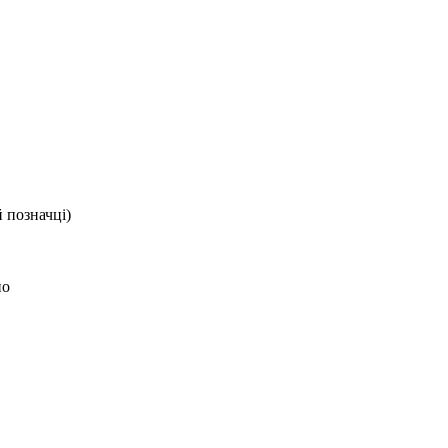
й позначці)
но