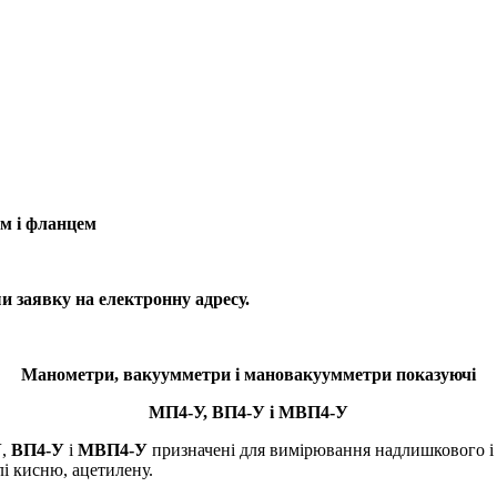
м і фланцем
 заявку на електронну адресу.
Манометри, вакуумметри і мановакуумметри показуючі
МП4-У, ВП4-У і МВП4-У
У
,
ВП4-У
і
МВП4-У
призначені для вимірювання надлишкового і 
лі кисню, ацетилену.