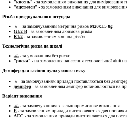
"кисень"
- за замовленням виконання для вимірювання ти
"ацетилен"
- за замовленням виконання для вимірювання
Різьба приєднувального штуцера
-//-
- за замовчуванням метрична різьба
М20х1,5-8g
G1/2-B
- за замовленням дюймова різьба
R1/2
- за замовленням конічна різьба
Технологічна риска на шкалі
-//-
- за умовчанням без риски
"риска"
- на замовлення нанесення технологічної лінії на
Демпфер для гасіння пульсуючого тиску
-//-
- за замовчуванням прилади поставляються без демпфер
демпфер
- за замовленням демпфер встановлюється на при
Варіант виконання
-//-
- за замовчуванням загальнопромислове виконання
Е
- за замовленням прилади виготовляються для поставки
АЕС
- за замовленням прилади виготовляються для поста