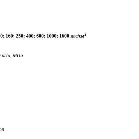
2
 100; 160; 250; 400; 600; 1000; 1600 кгс/см
у кПа, МПа
ол