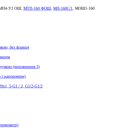
МП4-У2 ОШ,
МТП-160 ФОШ
,
МП-160С/1
, МОШ1-160
чкою, без фланця
ланцем
 ручкою (виповнення 3)
 і напороміри)
0х1, 5-G1 / 2, G1/2-G1/2
термометр)