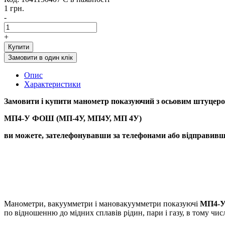
1 грн.
-
+
Купити
Замовити в один клік
Опис
Характеристики
Замовити і купити
манометр показуючий з осьовим штуцеро
МП4-У ФОШ (МП-4У, МП4У, МП 4У)
ви можете, зателефонувавши за телефонами або відправивши
Манометри, вакуумметри і мановакуумметри показуючі
МП4-
по відношенню до мідних сплавів рідин, пари і газу, в тому чис