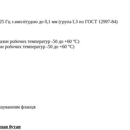
 25 Гц з амплітудою до 0,1 мм (група L3 по ГОСТ 12997-84)
азон робочих температур -50 до +60 °С)
н робочих температур -50 до +60 °С)
ташуванням фланця
опан бутан