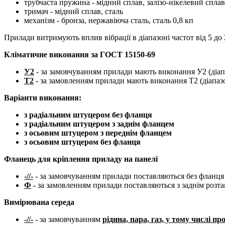
трубчаста пружина - мідний сплав, залізо-нікелевий сплав
тримач - мідний сплав, сталь
механізм - бронза, нержавіюча сталь, сталь 0,8 кп
Прилади витримують вплив вібрації в діапазоні частот від 5 до
Кліматичне виконання за ГОСТ 15150-69
У2
- за замовчуванням прилади мають виконання У2 (діап
Т2
-
за замовленням прилади мають виконання Т2 (діапазо
Варіанти виконання:
з радіальним штуцером без фланця
з радіальним штуцером з заднім фланцем
з осьовим штуцером з переднім фланцем
з осьовим штуцером без фланця
Фланець для кріплення приладу на панелі
-//-
- за замовчуванням прилади поставляються без фланця
Ф
- за замовленням прилади поставляються з заднім роз
Вимірювана середа
-//-
- за замовчуванням
рідина, пара, газ, у тому числі пр