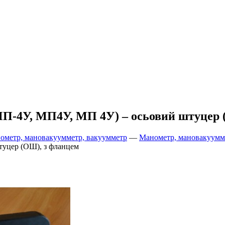
4У, МП4У, МП 4У) – осьовий штуцер (
ометр, мановакуумметр, вакуумметр
—
Манометр, мановакуумме
уцер (ОШ), з фланцем