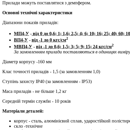
Прилади можуть поставлятися з демпфером.
Основні технічні характеристики
Діапазони показів приладів:
МП4-У
-
від 0 до 0,6; 1; 1,6; 2,5; 4; 6; 10; 16; 25; 40; 60;
2
ВП4-У
-
від -1 до 0 кгс/см
2
МВП4-У
-
від -1 до 0,6; 1,5; 3; 5; 9; 15; 24 кгс/см
За замовленням прилади поставляються в одиницях вимір
Діаметр корпусу -160 мм
Клас точності приладів - 1,5 (за замовленням 1,0)
Ступінь захисту IP40 (за замовленням - IP53)
Маса приладів - не більше 1,2 кг
Середній термін служби - 10 років
Матеріали деталей:
корпус - сталь, алюмінієвий сплав, ударостійкий полістир
скло -технічне