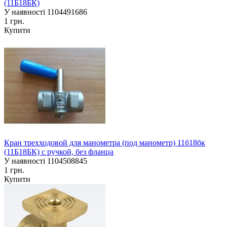
(11Б18БК)
У наявності
1104491686
1 грн.
Купити
Кран трехходовой для манометра (под манометр) 11б18бк
(11Б18БК) с ручкой, без фланца
У наявності
1104508845
1 грн.
Купити