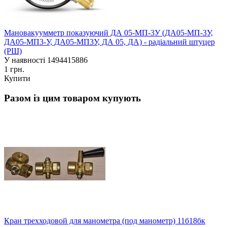
Мановакуумметр показуючий ДА 05-МП-3У (ДА05-МП-3У,
ДА05-МП3-У, ДА05-МП3У, ДА 05, ДА) - радіальний штуцер
(РШ)
У наявності
1494415886
1 грн.
Купити
Разом із цим товаром купують
Кран трехходовой для манометра (под манометр) 11б18бк