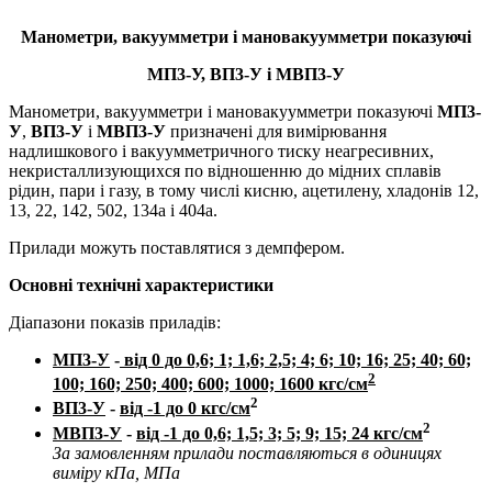
Манометри, вакуумметри і мановакуумметри показуючі
МП3-У, ВП3-У і МВП3-У
Манометри, вакуумметри і мановакуумметри показуючі
МП3-
У
,
ВП3-У
і
МВП3-У
призначені для вимірювання
надлишкового і вакуумметричного тиску неагресивних,
некристаллизующихся по відношенню до мідних сплавів
рідин, пари і газу, в тому числі кисню, ацетилену, хладонів 12,
13, 22, 142, 502, 134a і 404а.
Прилади можуть поставлятися з демпфером.
Основні технічні характеристики
Діапазони показів приладів:
МП3-У
-
від 0 до 0,6; 1; 1,6; 2,5; 4; 6; 10; 16; 25; 40; 60;
2
100; 160; 250; 400; 600; 1000; 1600 кгс/см
2
ВП3-У
-
від -1 до 0 кгс/см
2
МВП3-У
-
від -1 до 0,6; 1,5; 3; 5; 9; 15; 24 кгс/см
За замовленням прилади поставляються в одиницях
виміру кПа, МПа