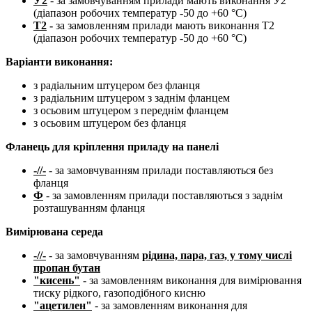
У2
- за замовчуванням прилади мають виконання У2
(діапазон робочих температур -50 до +60 °С)
Т2
-
за замовленням прилади мають виконання Т2
(діапазон робочих температур -50 до +60 °С)
Варіанти виконання:
з радіальним штуцером без фланця
з радіальним штуцером з заднім фланцем
з осьовим штуцером з переднім фланцем
з осьовим штуцером без фланця
Фланець для кріплення приладу на панелі
-//-
- за замовчуванням прилади поставляються без
фланця
Ф
- за замовленням прилади поставляються з заднім
розташуванням фланця
Вимірювана середа
-//-
- за замовчуванням
рідина, пара, газ, у тому числі
пропан бутан
"кисень"
- за замовленням виконання для вимірювання
тиску рідкого, газоподібного кисню
"ацетилен"
- за замовленням виконання для