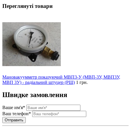
Переглянуті товари
Мановакуумметр показуючий МВП3-У (МВП-3У, МВП3У,
МВП 3У) - радіальний штуцер (РШ)
1 грн.
Швидке замовлення
Ваше им'я*
Ваш телефон*