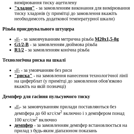
вимірювання тиску ацетилену
"хладон"
- за замовленням виконання для вимірювання
тиску хладонів (у примітці до замовлення вкажіть
необходимсоть додаткової температурної шкали)
Різьба приєднувального штуцера
-//-
- за замовчуванням метрична різьба
М20х1,5-8g
G1/2-B
- за замовленням дюймова різьба
R1/2
- за замовленням конічна різьба
Технологічна риска на шкалі
-//-
- за умовчанням без риси
"
риска
"
- на замовлення нанесення технологічної лінії
на циферблат (у примітці до замовлення обов'язково
вкажіть на якій позначці)
Демпфер для гасіння пульсуючого тиску
-//-
- за замовчуванням прилади поставляються без
2
демпфера до 60 кгс/см
включно і з демпфером понад
2
100 кгс/см
включно
демпфер
- за замовленням демпфер встановлюється на
прилад з будь-яким діапазоном показань