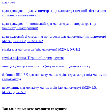
фланцем
кран триходовий для манометра (під манометр) точений, без фланця,
з ручкою (виповнення 3)
кран триходовий, кнопковий для манометра і напоромера (під
манометр і напороміри)
кран кульовий зі спускним пристроєм для манометра (під манометр)
М20х1, 5-G1 / 2, G1/2-G1/2
відвід для манометра (під манометр) М20х1, 5-G1/2
трубка сифонна (Перкінса) пряма, кутова
охолоджувач для манометра (під манометр), датчика тиску
бобишка БШ, БК для монтажу манометрів, термометра (під манометр
і термометр)
перехідник для монтажу манометрів (до манометру) (М20х1,5;
М12х1,5; G1/2")
Так само ви можете замовити та купити