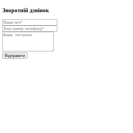
Зворотнiй дзвiнок