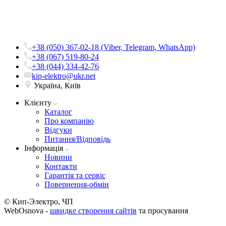
+38 (050) 367-02-18 (Viber, Telegram, WhatsApp)
+38 (067) 519-80-24
+38 (044) 334-42-76
kip-elektro@ukr.net
Україна, Київ
Клієнту
Каталог
Про компанію
Вiдгуки
Питання/Відповідь
Iнформацiя
Новини
Контакти
Гарантія та сервіс
Повернення-обмін
© Кип-Электро, ЧП
WebOsnova -
швидке створення сайтів
та просування