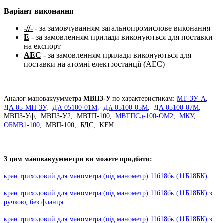
Варіант виконання
-//-
- за замовчуванням загальнопромислове виконання
Е
- за замовленням прилади виконуються для поставки
на експорт
АЕС
- за замовленням прилади виконуються для
поставки на атомні електростанції (АЕС)
Аналог мановакуумметра
МВП3-У
по характеристикам:
МТ-3У-А
,
ДА 05-МП-3У
,
ДА 05100-01М
,
ДА 05100-05М
,
ДА 05100-07М
,
МВП3-Уф, МВП3-У2, МВТП-100,
МВТПСд-100-ОМ2
,
МКУ
,
ОБМВ1-100
, МВП-100, БДС, KFM
З цим мановакуумметри ви можете придбати:
кран триходовий для манометра (під манометр) 11б18бк (11Б18БК)
кран триходовий для манометра (під манометр) 11б18бк (11Б18БК) з
ручкою, без фланця
кран триходовий для манометра (під манометр) 11б18бк (11Б18БК) з