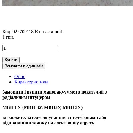
Код: 922709118
Є в наявності
1 грн.
-
+
Купити
Замовити в один клік
Опис
Характеристики
Замовити і купити
мановакуумметр показучий з
радіальним штуцером
МВП3-У (МВП-3У, МВП3У, МВП 3У)
ви можете, зателефонувавши за телефонами або
відправивши заявку на електронну адресу.