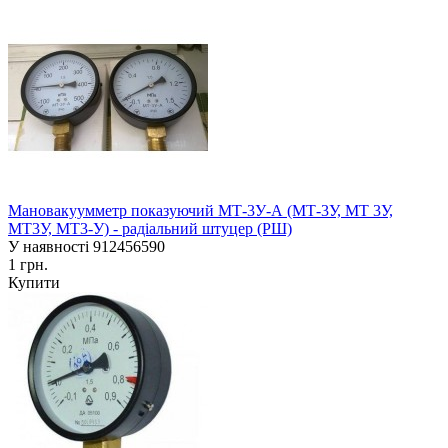
Мановакуумметр показуючий МТ-3У-А (МТ-3У, МТ 3У,
МТ3У, МТ3-У) - радіальний штуцер (РШ)
У наявності
912456590
1 грн.
Купити