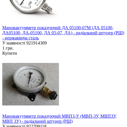
Мановакуумметр показуючий ДА 05100-07М (ДА 05100,
ДА05100, ДА-05100, ДА 05-07, ДА) - радіальний штуцер (РШ)
- нержавіюча сталь
У наявності
921914309
1 грн.
Купити
Мановакуумметр показуючий МВП3-У (МВП-3У, МВП3У,
МВП 3У) - радіальний штуцер (РШ)
У наявності
922709118