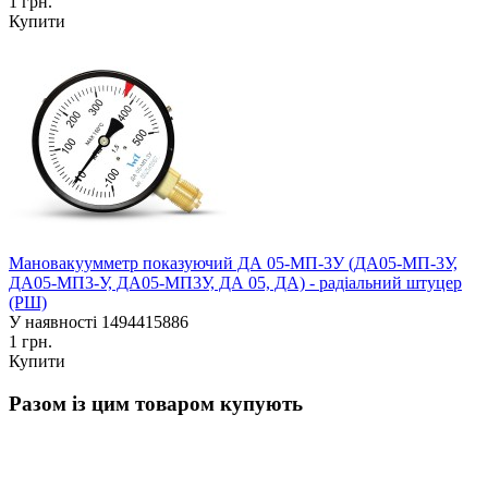
1 грн.
Купити
Мановакуумметр показуючий ДА 05-МП-3У (ДА05-МП-3У,
ДА05-МП3-У, ДА05-МП3У, ДА 05, ДА) - радіальний штуцер
(РШ)
У наявності
1494415886
1 грн.
Купити
Разом із цим товаром купують