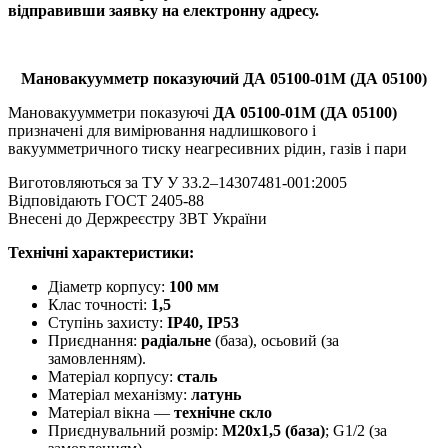
відправивши заявку на електронну адресу.
Мановакуумметр показуючий ДА 05100-01М (ДА 05100)
Мановакуумметри показуючі
ДА 05100-01М (ДА 05100)
призначені для вимірювання надлишкового і
вакуумметричного тиску неагресивних рідин, газів і пари
Виготовляються за ТУ У 33.2–14307481-001:2005
Відповідають ГОСТ 2405-88
Внесені до Держреєстру ЗВТ України
Технічні характеристики:
Діаметр корпусу:
100 мм
Клас точності:
1,5
Ступінь захисту:
ІР40, ІР53
Приєднання:
радіальне
(база), осьовий (за
замовленням).
Матеріал корпусу:
сталь
Матеріал механізму:
латунь
Матеріал вікна —
технічне скло
Приєднувальний розмір:
М20х1,5 (база)
; G1/2 (за