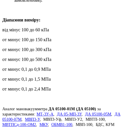
замовленням).
Діапазони виміру:
від мінус 100 до 60 кПа
от минус 100 до 150 кПа
от минус 100 до 300 кПа
от минус 100 до 500 кПа
от минус 0,1 до 0,9 МПа
от минус 0,1 до 1,5 МПа
от минус 0,1 до 2,4 МПа
Аналог мановакуумметра
ДА 05100-01М (ДА 05100)
за
характеристиками:
МТ-3У-А
,
ДА 05-МП-3У
,
ДА 05100-05М
,
ДА
05100-07М
,
МВП3-У
, МВП3-Уф, МВП3-У2, МВТП-100,
МВТПСд-100-ОМ2
,
МКУ
,
ОБМВ1-100
, МВП-100, БДС, KFM