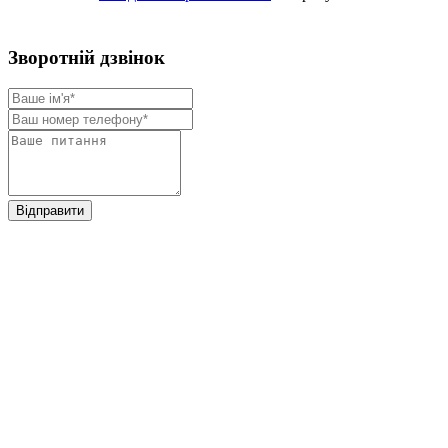
Зворотнiй дзвiнок