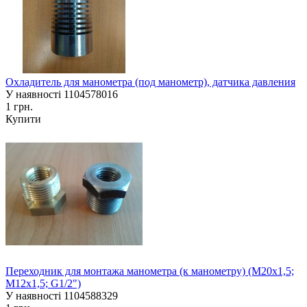
Охладитель для манометра (под манометр), датчика давления
У наявності
1104578016
1 грн.
Купити
Переходник для монтажа манометра (к манометру) (М20х1,5;
М12х1,5; G1/2")
У наявності
1104588329