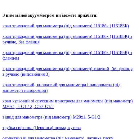
З цим мановакуумметром ви можете придбати:
кран триходовий для манометра (під манометр) 11б18бк (11Б18БК)
кран триходовий для манометра (під манометр) 11б18бк (11Б18БК) з
ручкою, без фланця
кран триходовий для манометра (під манометр) 11б18бк (11Б18БК) з
фланцем
кран триходовий для манометра (під манометр) точений, без фланця,
з ручкою (виповнення 3)
кран триходовий, кнопковий для манометра і напоромера (під
манометр і напороміри)
кран кульовий зі спускним пристроєм для манометра (під манометр)
М20х1, 5-G1 / 2, G1/2-G1/2
відвід для манометра (під манометр) М20х1, 5-G1/2
трубка сифонна (Перкінса) пряма, кутова
охолоджувач для манометра (під манометр), датчика тиску