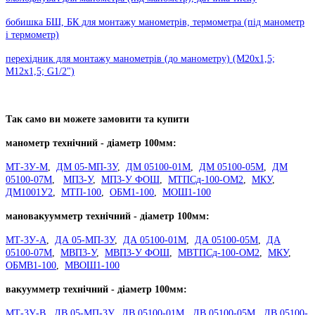
бобишка БШ, БК для монтажу манометрів, термометра (під манометр
і термометр)
перехідник для монтажу манометрів (до манометру) (М20х1,5;
М12х1,5; G1/2")
Так само ви можете замовити та купити
манометр технічний - діаметр 100мм:
МТ-3У-М
,
ДМ 05-МП-3У
,
ДМ 05100-01М
,
ДМ 05100-05М
,
ДМ
05100-07М
,
МП3-У
,
МП3-У ФОШ
,
МТПСд-100-ОМ2
,
МКУ
,
ДМ1001У2
,
МТП-100
,
ОБМ1-100
,
МОШ1-100
мановакуумметр технічний - діаметр 100мм:
МТ-3У-А
,
ДА 05-МП-3У
,
ДА 05100-01М
,
ДА 05100-05М
,
ДА
05100-07М
,
МВП3-У
,
МВП3-У ФОШ
,
МВТПСд-100-ОМ2
,
МКУ
,
ОБМВ1-100
,
МВОШ1-100
вакуумметр технічний - діаметр 100мм:
МТ-3У-В
,
ДВ 05-МП-3У
,
ДВ 05100-01М
,
ДВ 05100-05М
,
ДВ 05100-