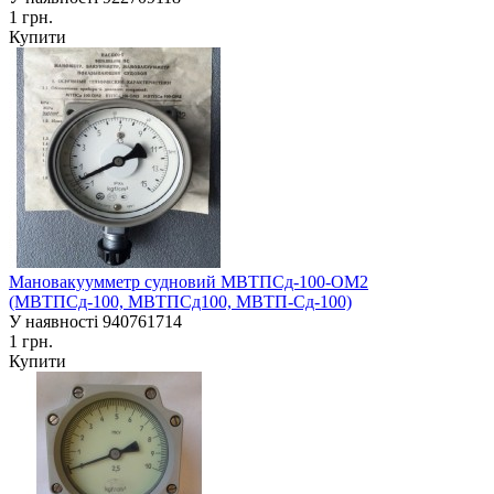
1 грн.
Купити
Мановакуумметр судновий МВТПСд-100-ОМ2
(МВТПСд-100, МВТПСд100, МВТП-Сд-100)
У наявності
940761714
1 грн.
Купити