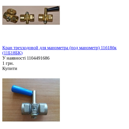
Кран трехходовой для манометра (под манометр) 11б18бк
(11Б18БК)
У наявності
1104491686
1 грн.
Купити