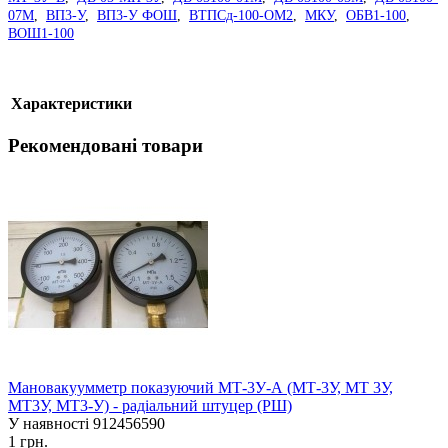
07М
,
ВП3-У
,
ВП3-У ФОШ
,
ВТПСд-100-ОМ2
,
МКУ
,
ОБВ1-100
,
ВОШ1-100
Характеристики
Рекомендовані товари
Мановакуумметр показуючий МТ-3У-А (МТ-3У, МТ 3У,
МТ3У, МТ3-У) - радіальний штуцер (РШ)
У наявності
912456590
1 грн.