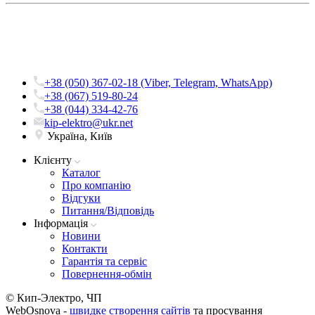
+38 (050) 367-02-18 (Viber, Telegram, WhatsApp)
+38 (067) 519-80-24
+38 (044) 334-42-76
kip-elektro@ukr.net
Україна, Київ
Клієнту
Каталог
Про компанію
Вiдгуки
Питання/Відповідь
Iнформацiя
Новини
Контакти
Гарантія та сервіс
Повернення-обмін
© Кип-Электро, ЧП
WebOsnova -
швидке створення сайтів
та просування