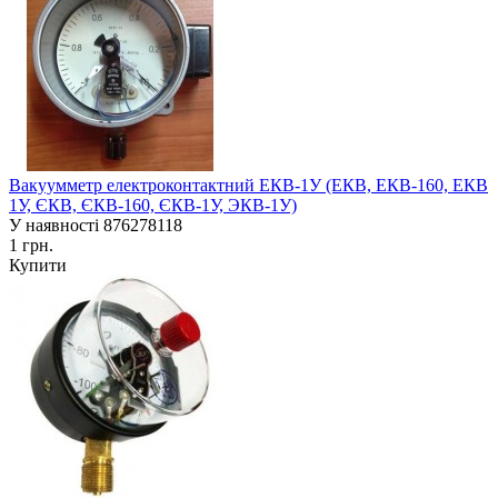
Вакуумметр електроконтактний ЕКВ-1У (ЕКВ, ЕКВ-160, ЕКВ
1У, ЄКВ, ЄКВ-160, ЄКВ-1У, ЭКВ-1У)
У наявності
876278118
1 грн.
Купити