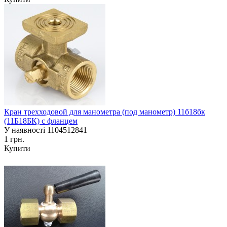
Кран трехходовой для манометра (под манометр) 11б18бк
(11Б18БК) с фланцем
У наявності
1104512841
1 грн.
Купити