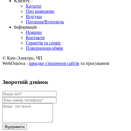
Клієнту
Каталог
Про компанію
Вiдгуки
Питання/Відповідь
Iнформацiя
Новини
Контакти
Гарантія та сервіс
Повернення-обмін
© Кип-Электро, ЧП
WebOsnova -
швидке створення сайтів
та просування
Зворотнiй дзвiнок