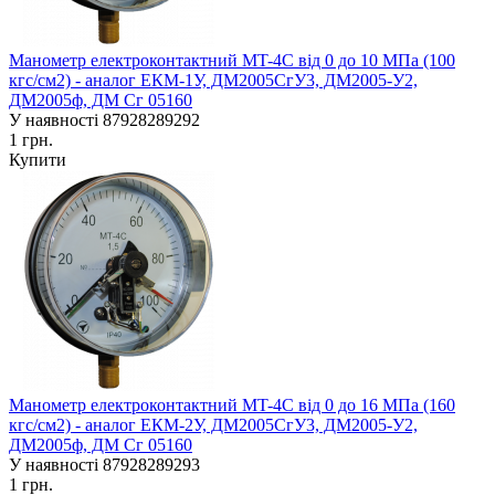
Манометр електроконтактний MT-4C від 0 до 10 МПа (100
кгс/см2) - аналог ЕКM-1У, ДМ2005СгУ3, ДМ2005-У2,
ДМ2005ф, ДМ Сг 05160
У наявності
87928289292
1 грн.
Купити
Манометр електроконтактний MT-4C від 0 до 16 МПа (160
кгс/см2) - аналог ЕКM-2У, ДМ2005СгУ3, ДМ2005-У2,
ДМ2005ф, ДМ Сг 05160
У наявності
87928289293
1 грн.