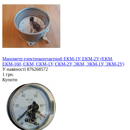
Манометр електроконтактний ЕКМ-1У, ЕКМ-2У (ЕКМ,
ЕКМ-160, ЄКМ, ЄКМ-1У, ЄКМ-2У, ЭКМ, ЭКМ-1У, ЭКМ-2У)
У наявності
876268572
1 грн.
Купити