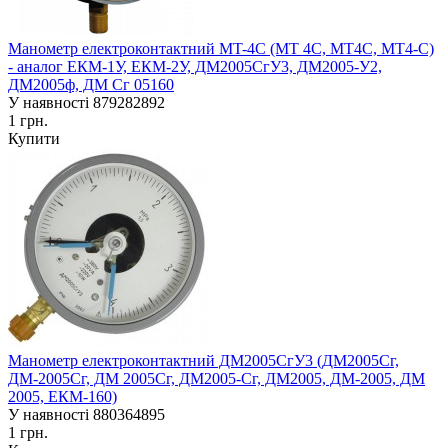
Манометр електроконтактний MT-4C (MT 4C, MT4C, MT4-С)
- аналог ЕКM-1У, ЕКM-2У, ДМ2005СгУ3, ДМ2005-У2,
ДМ2005ф, ДМ Сг 05160
У наявності
879282892
1 грн.
Купити
Манометр електроконтактний ДМ2005СгУ3 (ДМ2005Сг,
ДМ-2005Сг, ДМ 2005Сг, ДМ2005-Сг, ДМ2005, ДМ-2005, ДМ
2005, ЕКМ-160)
У наявності
880364895
1 грн.