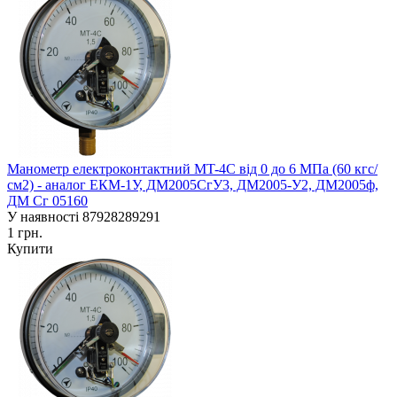
Манометр електроконтактний MT-4C від 0 до 6 МПа (60 кгс/
см2) - аналог ЕКM-1У, ДМ2005СгУ3, ДМ2005-У2, ДМ2005ф,
ДМ Сг 05160
У наявності
87928289291
1 грн.
Купити