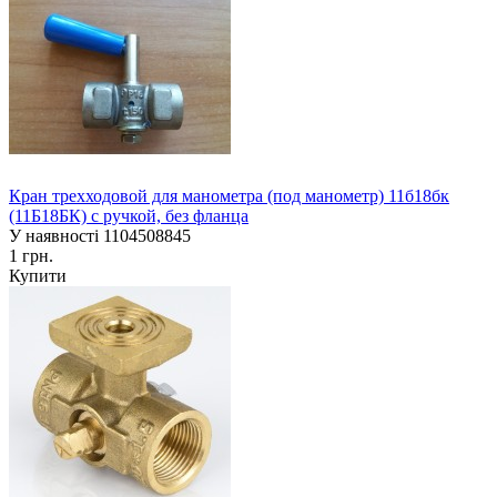
Кран трехходовой для манометра (под манометр) 11б18бк
(11Б18БК) с ручкой, без фланца
У наявності
1104508845
1 грн.
Купити