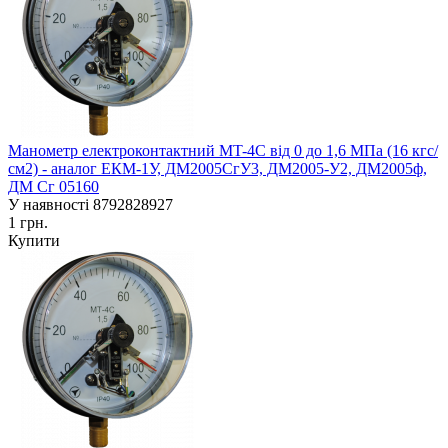
Манометр електроконтактний MT-4C від 0 до 1,6 МПа (16 кгс/
см2) - аналог ЕКM-1У, ДМ2005СгУ3, ДМ2005-У2, ДМ2005ф,
ДМ Сг 05160
У наявності
8792828927
1 грн.
Купити