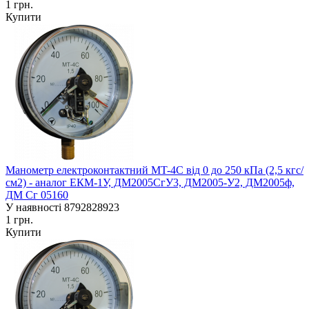
1 грн.
Купити
Манометр електроконтактний MT-4C від 0 до 250 кПа (2,5 кгс/
см2) - аналог ЕКM-1У, ДМ2005СгУ3, ДМ2005-У2, ДМ2005ф,
ДМ Сг 05160
У наявності
8792828923
1 грн.
Купити