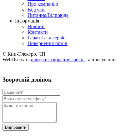
Про компанію
Вiдгуки
Питання/Відповідь
Iнформацiя
Новини
Контакти
Гарантія та сервіс
Повернення-обмін
© Кип-Электро, ЧП
WebOsnova -
швидке створення сайтів
та просування
Зворотнiй дзвiнок