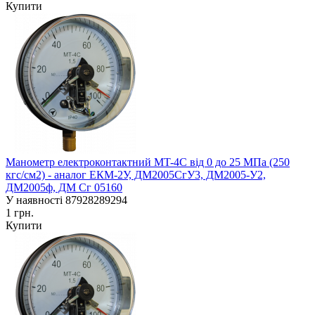
Купити
Манометр електроконтактний MT-4C від 0 до 25 МПа (250
кгс/см2) - аналог ЕКM-2У, ДМ2005СгУ3, ДМ2005-У2,
ДМ2005ф, ДМ Сг 05160
У наявності
87928289294
1 грн.
Купити