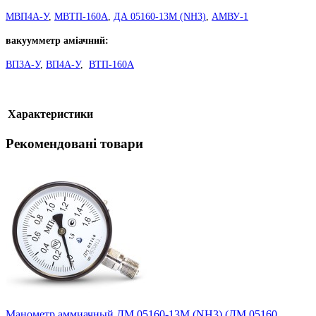
МВП4А-У
,
МВТП-160А
,
ДА 05160-13М (NH3)
,
АМВУ-1
вакуумметр аміачний:
ВП3А-У
,
ВП4А-У
,
ВТП-160А
Характеристики
Рекомендовані товари
Манометр аммиачный ДМ 05160-13М (NH3) (ДМ 05160,