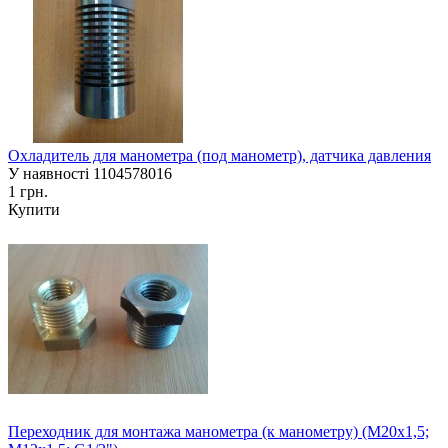
Охладитель для манометра (под манометр), датчика давления
У наявності
1104578016
1 грн.
Купити
Переходник для монтажа манометра (к манометру) (М20х1,5;