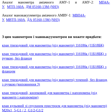
Аналог манометра аміачного АМУ-1 и АМУ-2:
МП4А-
У
,
МТП-160А
,
ДМ 05160-13М (NH3)
Аналог мановакуумметра аміачного АМВУ-1:
МВП4А-
У
,
МВТП-160А
,
ДА 05160-13М (NH3)
З цим манометром і мановакуумметром ви можете придбати:
кран триходовий для манометра (під манометр) 11б18бк (11Б18БК)
кран триходовий для манометра (під манометр) 11б18бк (11Б18БК) з
ручкою, без фланця
кран триходовий для манометра (під манометр) 11б18бк (11Б18БК) з
фланцем
кран триходовий для манометра (під манометр) точений, без фланця,
з ручкою (виповнення 3)
кран триходовий, кнопковий для манометра і напоромера (під
манометр і напороміри)
кран кульовий зі спускним пристроєм для манометра (під манометр)
М20х1, 5-G1 / 2, G1/2-G1/2