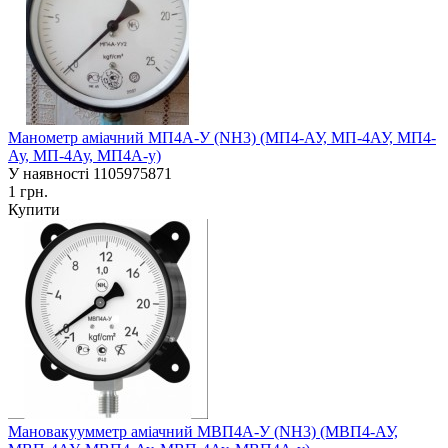
Манометр аміачний МП4А-У (NH3) (МП4-АУ, МП-4АУ, МП4-
Ау, МП-4Ау, МП4А-у)
У наявності
1105975871
1 грн.
Купити
Мановакуумметр аміачний МВП4А-У (NH3) (МВП4-АУ,