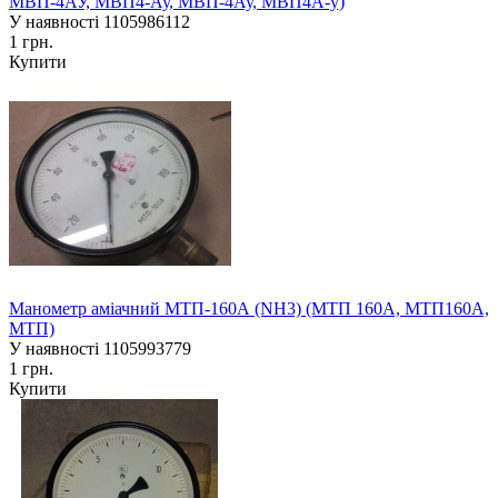
МВП-4АУ, МВП4-Ау, МВП-4Ау, МВП4А-у)
У наявності
1105986112
1 грн.
Купити
Манометр аміачний МТП-160А (NH3) (МТП 160А, МТП160А,
МТП)
У наявності
1105993779
1 грн.
Купити