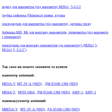
відвід для манометра (під манометр) М20х1, 5-G1/2
трубка сифонна (Перкінса) пряма, кутова
охолоджувач для манометра (під манометр), датчика тиску
бобишка БШ, БК для монтажу манометрів, термометра (під манометр
і термометр)
перехідник для монтажу манометрів (до манометру) (М20х1,5;
М12х1,5; G1/2")
Так само ви можете замовити та купити
манометр аміачний:
МП3А-У
,
МТ-3У-А (NH3)
,
ДМ 05100-13М (NH3)
МП4А-У
,
МТП-160А
,
ДМ 05160-13М (NH3)
,
АМУ-1
,
АМУ-2
мановакуумметр аміачний:
МВП3А-У
,
МТ-3У-А (NH3)
,
ДА 05100-13М (NH3)