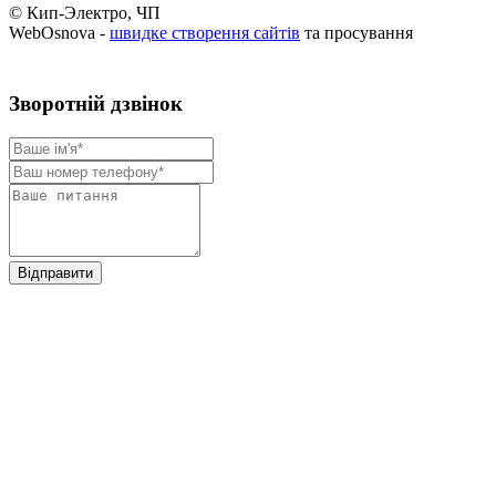
© Кип-Электро, ЧП
WebOsnova -
швидке створення сайтів
та просування
Зворотнiй дзвiнок