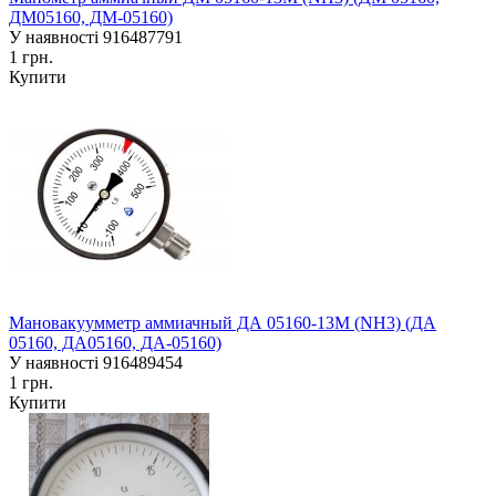
ДМ05160, ДМ-05160)
У наявності
916487791
1 грн.
Купити
Мановакуумметр аммиачный ДА 05160-13М (NH3) (ДА
05160, ДА05160, ДА-05160)
У наявності
916489454
1 грн.
Купити