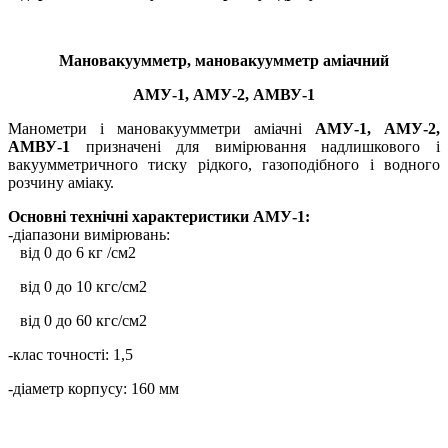
Мановакуумметр, мановакуумметр аміачний
АМУ-1, АМУ-2, АМВУ-1
Манометри і мановакуумметри аміачні
АМУ-1, АМУ-2,
АМВУ-1
призначені для вимірювання надлишкового і
вакуумметричного тиску рідкого, газоподібного і водного
розчину аміаку.
Основні технічні характеристики АМУ-1:
-діапазони вимірювань:
від 0 до 6 кг /см2
від 0 до 10 кгс/см2
від 0 до 60 кгс/см2
-клас точності: 1,5
-діаметр корпусу: 160 мм