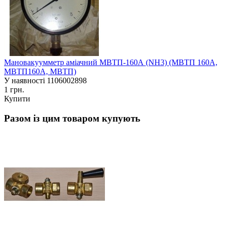
Мановакуумметр аміачний МВТП-160А (NH3) (МВТП 160А,
МВТП160А, МВТП)
У наявності
1106002898
1 грн.
Купити
Разом із цим товаром купують