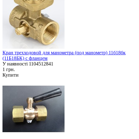
Кран трехходовой для манометра (под манометр) 11б18бк
(11Б18БК) с фланцем
У наявності
1104512841
1 грн.
Купити