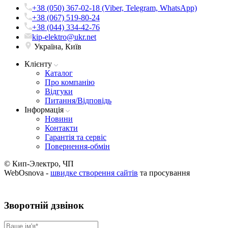
+38 (050) 367-02-18 (Viber, Telegram, WhatsApp)
+38 (067) 519-80-24
+38 (044) 334-42-76
kip-elektro@ukr.net
Україна, Київ
Клієнту
Каталог
Про компанію
Вiдгуки
Питання/Відповідь
Iнформацiя
Новини
Контакти
Гарантія та сервіс
Повернення-обмін
© Кип-Электро, ЧП
WebOsnova -
швидке створення сайтів
та просування
Зворотнiй дзвiнок