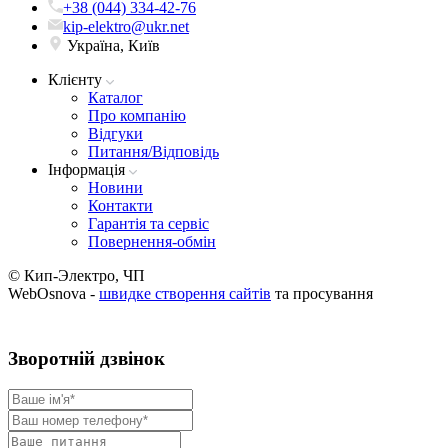
+38 (044) 334-42-76
kip-elektro@ukr.net
Україна, Київ
Клієнту
Каталог
Про компанію
Вiдгуки
Питання/Відповідь
Iнформацiя
Новини
Контакти
Гарантія та сервіс
Повернення-обмін
© Кип-Электро, ЧП
WebOsnova -
швидке створення сайтів
та просування
Зворотнiй дзвiнок