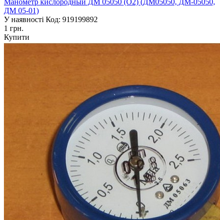
Манометр кислородный ДМ 05050 (О2) (ДМ05050, ДМ-05050,
ДМ 05-01)
У наявності
Код: 919199892
1 грн.
Купити