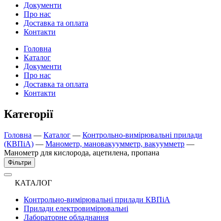
Документи
Про нас
Доставка та оплата
Контакти
Головна
Каталог
Документи
Про нас
Доставка та оплата
Контакти
Категорії
Головна
—
Каталог
—
Контрольно-вимірювальні прилади
(КВПіА)
—
Манометр, мановакуумметр, вакуумметр
—
Манометр для кислорода, ацетилена, пропана
Фiльтри
КАТАЛОГ
Контрольно-вимірювальні прилади КВПіА
Прилади електровимірювальні
Лабораторне обладнання