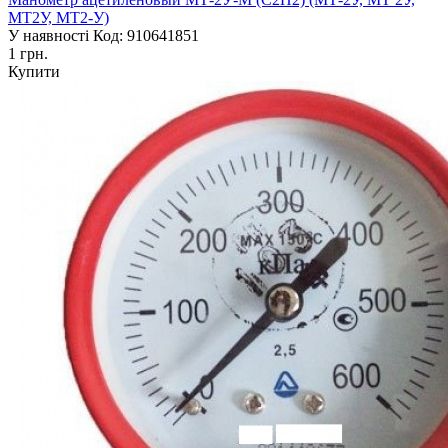
МТ2У, МТ2-У)
У наявності
Код: 910641851
1 грн.
Купити