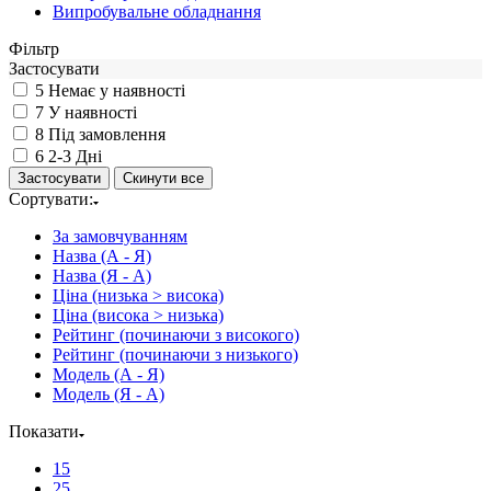
Випробувальне обладнання
Фiльтр
Застосувати
5
Немає у наявності
7
У наявності
8
Під замовлення
6
2-3 Дні
Сортувати:
За замовчуванням
Назва (А - Я)
Назва (Я - А)
Ціна (низька > висока)
Ціна (висока > низька)
Рейтинг (починаючи з високого)
Рейтинг (починаючи з низького)
Модель (А - Я)
Модель (Я - А)
Показати
15
25