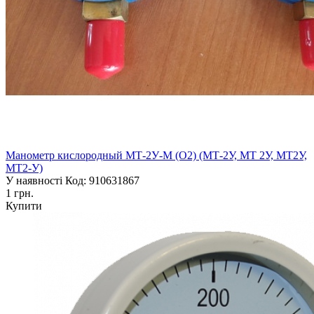
Манометр кислородный МТ-2У-М (О2) (МТ-2У, МТ 2У, МТ2У,
МТ2-У)
У наявності
Код: 910631867
1 грн.
Купити