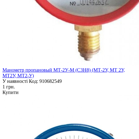
Манометр пропановый МТ-2У-М (С3Н8) (МТ-2У, МТ 2У,
МТ2У, МТ2-У)
У наявності
Код: 910682549
1 грн.
Купити