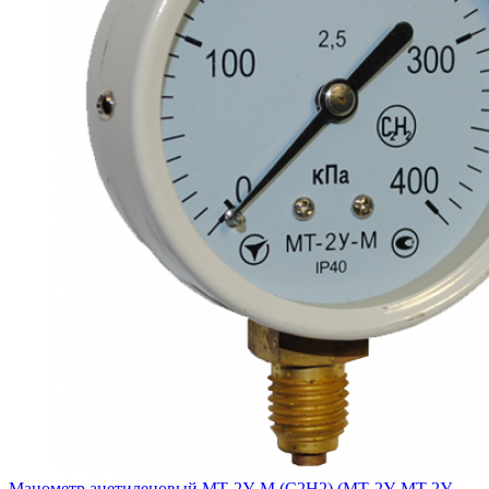
Манометр ацетиленовый МТ-2У-М (С2Н2) (МТ-2У, МТ 2У,