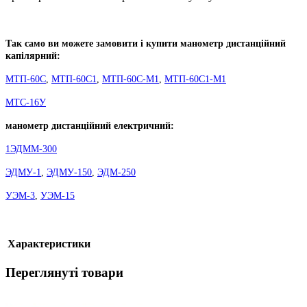
Так само ви можете замовити і купити манометр дистанційний
капілярний:
МТП-60С
,
МТП-60С1
,
МТП-60С-М1
,
МТП-60С1-М1
МТС-16У
манометр дистанційний електричний:
1ЭДММ-300
ЭДМУ-1
,
ЭДМУ-150
,
ЭДМ-250
УЭМ-3
,
УЭМ-15
Характеристики
Переглянуті товари