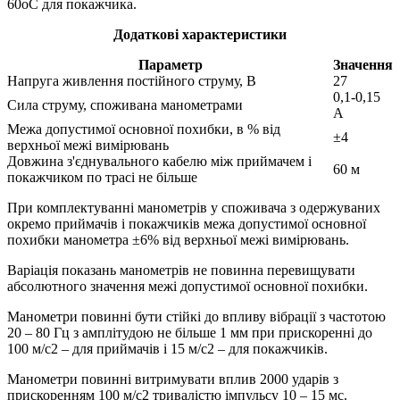
60оС для покажчика.
Додаткові характеристики
Параметр
Значення
Напруга живлення постійного струму, В
27
0,1-0,15
Сила струму, споживана манометрами
А
Межа допустимої основної похибки, в % від
±4
верхньої межі вимірювань
Довжина з'єднувального кабелю між приймачем і
60 м
покажчиком по трасі не більше
При комплектуванні манометрів у споживача з одержуваних
окремо приймачів і покажчиків межа допустимої основної
похибки манометра ±6% від верхньої межі вимірювань.
Варіація показань манометрів не повинна перевищувати
абсолютного значення межі допустимої основної похибки.
Манометри повинні бути стійкі до впливу вібрації з частотою
20 – 80 Гц з амплітудою не більше 1 мм при прискоренні до
100 м/с2 – для приймачів і 15 м/с2 – для покажчиків.
Манометри повинні витримувати вплив 2000 ударів з
прискоренням 100 м/с2 тривалістю імпульсу 10 – 15 мс.