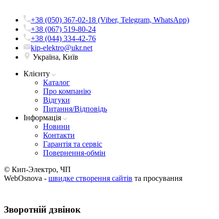
+38 (050) 367-02-18 (Viber, Telegram, WhatsApp)
+38 (067) 519-80-24
+38 (044) 334-42-76
kip-elektro@ukr.net
Україна, Київ
Клієнту
Каталог
Про компанію
Вiдгуки
Питання/Відповідь
Iнформацiя
Новини
Контакти
Гарантія та сервіс
Повернення-обмін
© Кип-Электро, ЧП
WebOsnova -
швидке створення сайтів
та просування
Зворотнiй дзвiнок