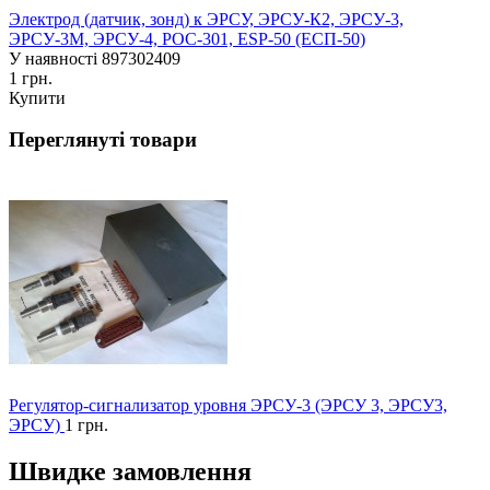
Электрод (датчик, зонд) к ЭРСУ, ЭРСУ-К2, ЭРСУ-3,
ЭРСУ-3М, ЭРСУ-4, РОС-301, ESP-50 (ЕСП-50)
У наявності
897302409
1 грн.
Купити
Переглянуті товари
Регулятор-сигнализатор уровня ЭРСУ-3 (ЭРСУ 3, ЭРСУ3,
ЭРСУ)
1 грн.
Швидке замовлення