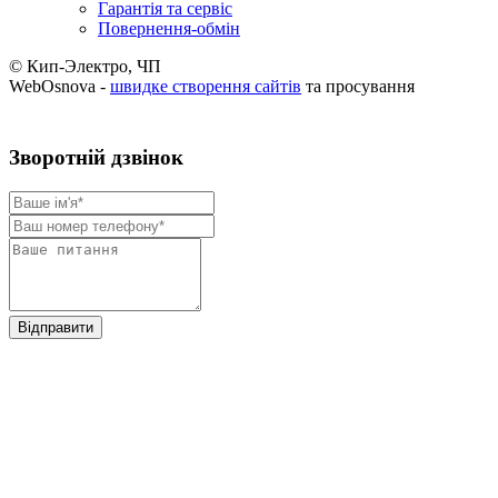
Гарантія та сервіс
Повернення-обмін
© Кип-Электро, ЧП
WebOsnova -
швидке створення сайтів
та просування
Зворотнiй дзвiнок