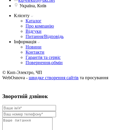
kip-elektro@ukr.net
Україна, Київ
Клієнту
Каталог
Про компанію
Вiдгуки
Питання/Відповідь
Iнформацiя
Новини
Контакти
Гарантія та сервіс
Повернення-обмін
© Кип-Электро, ЧП
WebOsnova -
швидке створення сайтів
та просування
Зворотнiй дзвiнок