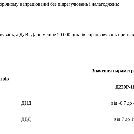
щорічному напрацюванні без підрегулювань і налагоджень:
вувань, а
Д. В. Д.
не менше 50 000 циклів спрацьовувань при нава
Значення параметр
трів
Д220Р-1
ДНД
від -0,7 до 
ДВД
від 7 до 1