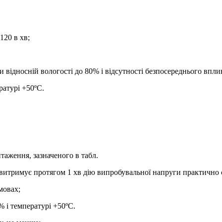
120 в хв;
 відносній вологості до 80% і відсутності безпосереднього вплив
ратурі +50ºС.
таження, зазначеного в табл.
 витримує протягом 1 хв дію випробувальної напруги практично
мовах;
% і температурі +50ºС.