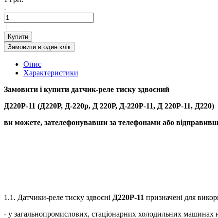
-
+
Купити
Замовити в один клік
Опис
Характеристики
Замовити і купити д
атчик-реле тиску здвоєний
Д220Р-11 (Д220Р, Д-220р, Д 220Р, Д-220Р-11, Д 220Р-11, Д220)
ви можете, зателефонувавши за телефонами або відправивши
1.1. Датчики-реле тиску здвоєні
Д220Р-11
призначені для викор
- у загальнопромислових, стаціонарних холодильних машинах н