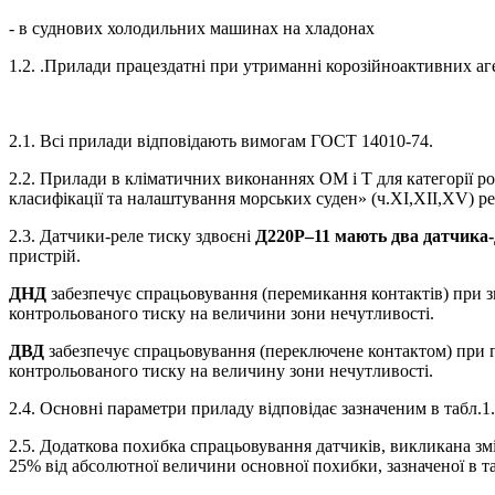
- в суднових холодильних машинах на хладонах
1.2. .Прилади працездатні при утриманні корозійноактивних аг
2.1. Всі прилади відповідають вимогам ГОСТ 14010-74.
2.2. Прилади в кліматичних виконаннях ОМ і Т для категорії ро
класифікації та налаштування морських суден» (ч.XI,XII,XV) рег
2.3. Датчики-реле тиску здвоєні
Д220Р–11 мають два датчика-д
пристрій.
ДНД
забезпечує спрацьовування (перемикання контактів) при з
контрольованого тиску на величини зони нечутливості.
ДВД
забезпечує спрацьовування (переключене контактом) при п
контрольованого тиску на величину зони нечутливості.
2.4. Основні параметри приладу відповідає зазначеним в табл.1.
2.5. Додаткова похибка спрацьовування датчиків, викликана змі
25% від абсолютної величини основної похибки, зазначеної в та