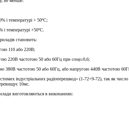
у, не менше:
% і температурі + 50ºС;
 і температурі +50ºС.
риладів становить:
гою 110 або 220В;
гою 220В частотою 50 або 60Гц при cosφ≥0,6;
ою 380В частотою 50 або 60Гц, або напругою 440В частотою 60Г
тимих індустріальних радіоперешкод» (1-72÷9-72), так як число
перевищує 10мс.
рилади виготовляються в виконаннях: