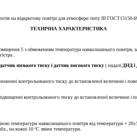
ентів на відкритому повітрі для атмосфери типу III ГОСТ15150-6
ТЕХНІЧНА ХАРАКТЕРИСТИКА
зміщення 5 з обмеженням температура навколишнього повітря, заз
істра .
атчик низького тиску і датчик високого тиску
( надалі
ДНД і
ниженні контрольованого тиску до встановленої величини і пове
ідвищенні контрольованого тиску до встановленої величини і по
ною температури навколишнього повітря від температури + 20±5ºС
бл., на кожні 10 ºС зміни температури.