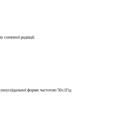
у сонячної радіації.
 синусоїдальної форми частотою 50±1Гц;