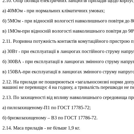
2.10. Опір ізоляції електричних ланцюгів приладів щодо корпус
а) 40МОм - при нормальних кліматичних умовах;
б) 5МОм - при відносній вологості навколишнього повітря до 80
в) 1МОм-при відносній вологості навколишнього повітря до 98%
2.11. Розривна потужність контактів комутаційного пристрою п
а) 30Вт - при експлуатації в ланцюгах постійного струму напру
б) 300ВА - при експлуатації в ланцюгах змінного струму напру
в) 150ВА-при експлуатації в ланцюгах змінного струму напруг
2.12. На прилади не поширюються «загальносоюзні норми допус
машині не перевищує 4 на годину, а тривалість перешкоди не 
2.13. По захищеності від впливу навколишнього середовища п
а) пилозахищеному-П1 по ГОСТ 17785-72;
б) бризкозахищеному – В3 по ГОСТ 17786-72.
2.14. Маса приладів - не більше 1,9 кг.