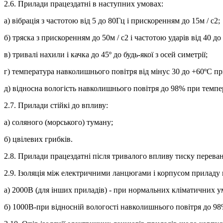
2.6. Прилади працездатні в наступних умовах:
а) вібрація з частотою від 5 до 80Гц і прискоренням до 15м / с2;
б) тряска з прискоренням до 50м / с2 і частотою ударів від 40 до 
в) тривалі нахили і качка до 45º до будь-якої з осей симетрії;
г) температура навколишнього повітря від мінус 30 до +60ºС при
д) відносна вологість навколишнього повітря до 98% при темпе
2.7. Прилади стійкі до впливу:
а) соляного (морського) туману;
б) цвілевих грибків.
2.8. Прилади працездатні після тривалого впливу тиску переван
2.9. Ізоляція між електричними ланцюгами і корпусом приладу
а) 2000В (для інших приладів) - при нормальних кліматичних у
б) 1000В-при відносній вологості навколишнього повітря до 98