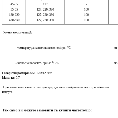
45-55
127
-
55-65
127; 220; 380
100
180-220
127; 220; 380
100
450-550
127; 220; 380
100
Умови експлуатації:
о
- температура навколишнього повітря,
С
от
о
- відносна вологість при 35
С %
95
Габаритні розміри, мм:
120х120х95
Маса, кг
: 0,7
При замовленні вказати: тип приладу, діапазон вимірюваних частот, номінальна
напруга.
Так само ви можете замовити та купити частотомір: