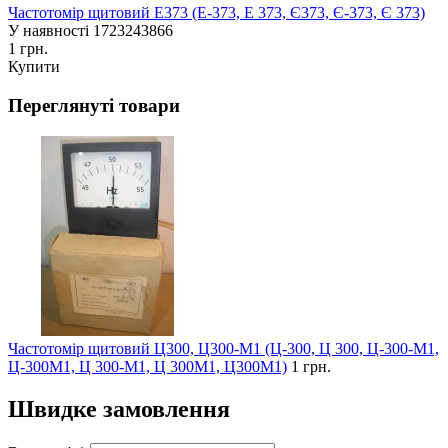
Частотомір щитовий Е373 (Е-373, Е 373, Є373, Є-373, Є 373)
У наявності
1723243866
1 грн.
Купити
Переглянуті товари
Частотомір щитовий Ц300, Ц300-М1 (Ц-300, Ц 300, Ц-300-М1,
Ц-300М1, Ц 300-М1, Ц 300М1, Ц300М1)
1 грн.
Швидке замовлення