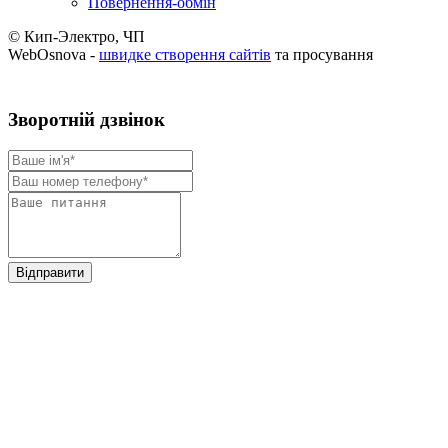
Повернення-обмін
© Кип-Электро, ЧП
WebOsnova -
швидке створення сайтів
та просування
Зворотнiй дзвiнок