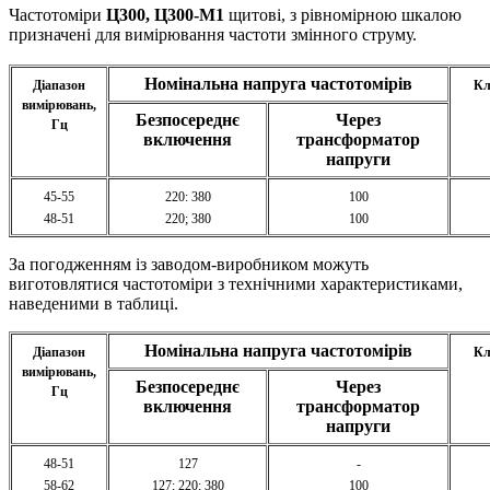
Частотоміри
Ц300, Ц300-М1
щитові, з рівномірною шкалою
призначені для вимірювання частоти змінного струму.
Номінальна напруга частотомірів
Діапазон
Кл
вимірювань,
Безпосереднє
Через
Гц
включення
трансформатор
напруги
45-55
220: 380
100
48-51
220; 380
100
За погодженням із заводом-виробником можуть
виготовлятися частотоміри з технічними характеристиками,
наведеними в таблиці.
Номінальна напруга частотомірів
Діапазон
Кл
вимірювань,
Безпосереднє
Через
Гц
включення
трансформатор
напруги
48-51
127
-
58-62
127; 220; 380
100