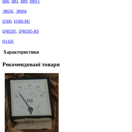
В80
,
В81
,
В89
,
В89/1
Э8036
,
Э8004
Ц300
,
Ц300-М1
ЦЧ0205
,
ЦЧ0205-RS
Ц1426
Характеристики
Рекомендовані товари