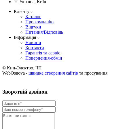
Україна, Київ
Клієнту
Каталог
Про компанію
Вiдгуки
Питання/Відповідь
Iнформацiя
Новини
Контакти
Гарантія та сервіс
Повернення-обмін
© Кип-Электро, ЧП
WebOsnova -
швидке створення сайтів
та просування
Зворотнiй дзвiнок