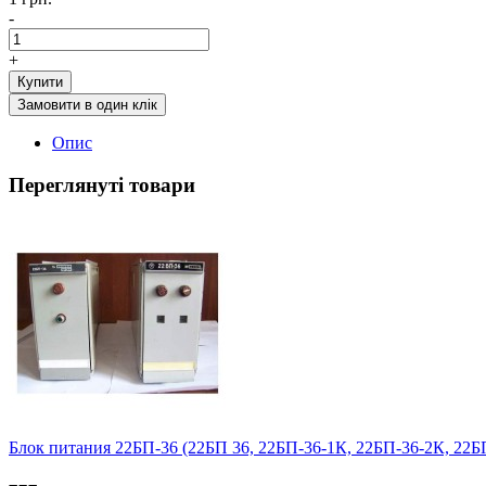
-
+
Купити
Замовити в один клік
Опис
Переглянуті товари
Блок питания 22БП-36 (22БП 36, 22БП-36-1К, 22БП-36-2К, 22Б