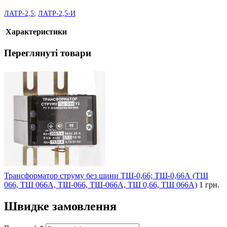
ЛАТР-2,5
;
ЛАТР-2,5-И
Характеристики
Переглянуті товари
Трансформатор струму без шини ТШ-0,66; ТШ-0,66А (ТШ
066, ТШ 066А, ТШ-066, ТШ-066А, ТШ 0,66, ТШ 066А)
1 грн.
Швидке замовлення