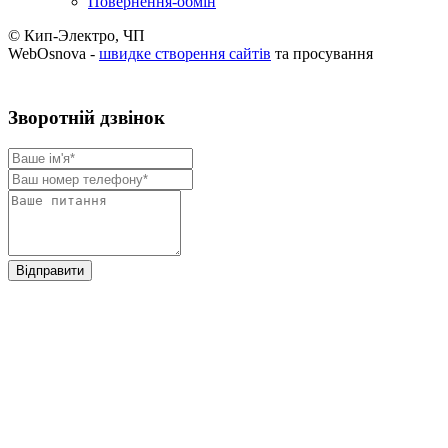
Повернення-обмін
© Кип-Электро, ЧП
WebOsnova -
швидке створення сайтів
та просування
Зворотнiй дзвiнок