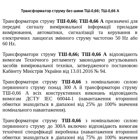
Трансформатор струму без шини ТШ-0,66; ТШ-0,66 А
Трансформатори струму
ТШ-0,66; ТШ-0,66 А
призначені для
передачі сигналу вимірювальної інформації приладам
вимірювання, автоматики, сигналізації та керування в
електричних ланцюгах змінного струму частотою 50 Hz або
60 Hz.
Трансформатори струму
ТШ-0,66; ТШ-0,66 А
відповідають
вимогам Технічного регламенту законодавчо регульованих
засобів вимірювальної техніки, затвердженого постановою
Кабінету Міністрів України від 13.01.2016 № 94.
Трансформатори струму
ТШ-0,66
з номінальною силою
первинного струму понад 300 А й трансформатори струму
ТШ-0,66 А всіх конструктивних виконань відповідають
вимогам ДСТУ ІЕС 60044-1 (навантаження вторинної
обмотки знаходиться в діапазоні від 25% до 100% значення
номінального навантаження).
Трансформатори струму
ТШ-0,66
з номінальною силою
первинного струму до 300А включно відповідають вимогам
технічної специфікації виробника (навантаження вторинної
обмотки знаходиться в діапазоні від 75% до 100% значення