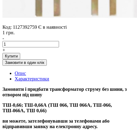
Код: 1127392759
Є в наявності
1 грн.
-
+
Купити
Замовити в один клік
Опис
Характеристики
Замовити і придбати
трансформатор струму
без шини, з
отвором під шину
ТШ-0,66; ТШ-0,66А (ТШ 066, ТШ 066А, ТШ-066,
ТШ-066А, ТШ 0,66)
ви можете, зателефонувавши за телефонами або
відправивши заявку на електронну адресу.