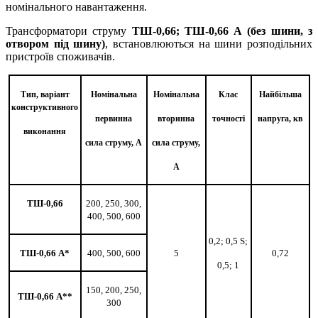
номінального навантаження.
Трансформатори струму
ТШ-0,66; ТШ-0,66 А (без шини, з
отвором під шину)
, встановлюються на шини розподільних
пристроїв споживачів.
Тип, варіант
Номінальна
Номінальна
Клас
Найбільша
конструктивного
первинна
вторинна
точності
напруга, кв
виконання
сила струму, А
сила струму,
А
ТШ-0,66
200, 250, 300,
400, 500, 600
0,2; 0,5 S;
ТШ-0,66 А*
400, 500, 600
5
0,72
0,5; 1
150, 200, 250,
ТШ-0,66 А**
300