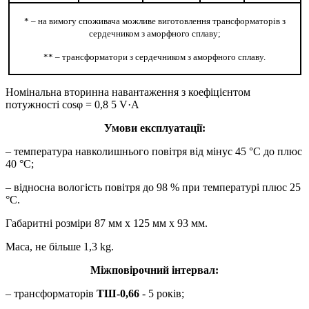
* – на вимогу споживача можливе виготовлення трансформаторів з
сердечником з аморфного сплаву;
** – трансформатори з сердечником з аморфного сплаву.
Номінальна вторинна навантаження з коефіцієнтом
потужності cosφ = 0,8 5 V·А
Умови експлуатації:
– температура навколишнього повітря від мінус 45 °С до плюс
40 °С;
– відносна вологість повітря до 98 % при температурі плюс 25
°С.
Габаритні розміри 87 мм х 125 мм х 93 мм.
Маса, не більше 1,3 kg.
Міжповірочний інтервал:
– трансформаторів
ТШ-0,66
- 5 років;