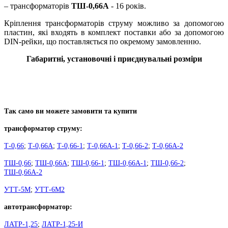
– трансформаторів
ТШ-0,66А
- 16 років.
Кріплення трансформаторів струму можливо за допомогою
пластин, які входять в комплект поставки або за допомогою
DIN-рейки, що поставляється по окремому замовленню.
Габаритні, установочні і приєднувальні розміри
Так само ви можете замовити та купити
трансформатор струму:
Т-0,66
;
Т-0,66А
;
Т-0,66-1
;
Т-0,66А-1
;
Т-0,66-2
;
Т-0,66А-2
ТШ-0,66
;
ТШ-0,66А
;
ТШ-0,66-1
;
ТШ-0,66А-1
;
ТШ-0,66-2
;
ТШ-0,66А-2
УТТ-5М
;
УТТ-6М2
автотрансформатор:
ЛАТР-1,25
;
ЛАТР-1,25-И