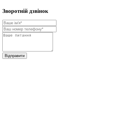
Зворотнiй дзвiнок