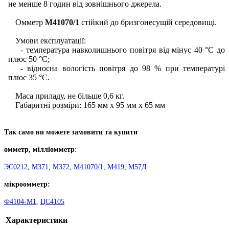
не менше 8 годин від зовнішнього джерела.
Омметр
М41070/1
стійкий до бризгонесущій середовищі.
Умови експлуатації:
- температура навколишнього повітря від мінус 40 °С до
плюс 50 °С;
- відносна вологість повітря до 98 % при температурі
плюс 35 °С.
Маса приладу, не більше 0,6 кг.
Габаритні розміри: 165 мм х 95 мм х 65 мм
Так само ви можете замовити та купити
омметр, мілліомметр
:
ЭС0212
,
М371
,
М372
,
М41070/1
,
М419
,
М57Д
мікроомметр:
Ф4104-М1
,
ЦС4105
Характеристики