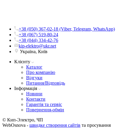
+38 (050) 367-02-18 (Viber, Telegram, WhatsApp)
+38 (067) 519-80-24
+38 (044) 334-42-76
kip-elektro@ukr.net
Україна, Київ
Клієнту
Каталог
Про компанію
Вiдгуки
Питання/Відповідь
Iнформацiя
Новини
Контакти
Гарантія та сервіс
Повернення-обмін
© Кип-Электро, ЧП
WebOsnova -
швидке створення сайтів
та просування