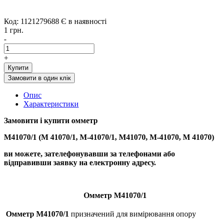
Код: 1121279688
Є в наявності
1 грн.
-
+
Купити
Замовити в один клік
Опис
Характеристики
Замовити і купити
омметр
М41070/1 (М 41070/1, М-41070/1, М41070, М-41070, М 41070)
ви можете, зателефонувавши за телефонами або
відправивши заявку на електронну адресу.
Омметр М41070/1
Омметр М41070/1
призначений для вимірювання опору