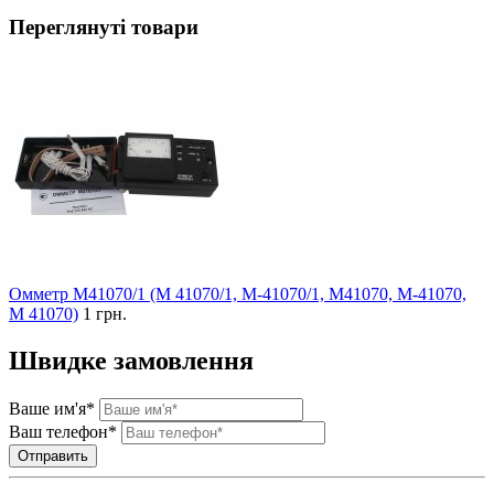
Переглянуті товари
Омметр М41070/1 (М 41070/1, М-41070/1, М41070, М-41070,
М 41070)
1 грн.
Швидке замовлення
Ваше им'я*
Ваш телефон*