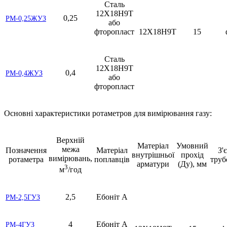
Сталь
12Х18Н9Т
0,25
РМ-0,25ЖУЗ
або
фторопласт
12Х18Н9Т
15
Сталь
12Х18Н9Т
0,4
РМ-0,4ЖУЗ
або
фторопласт
Основні характеристики ротаметров для вимірювання газу:
Верхній
Матеріал
Умовний
межа
Позначення
Матеріал
З'
внутрішньої
прохід
вимірювань,
ротаметра
поплавців
труб
арматури
(Ду), мм
3
м
/год
2,5
Ебоніт А
РМ-2,5ГУЗ
4
Ебоніт А
РМ-4ГУЗ