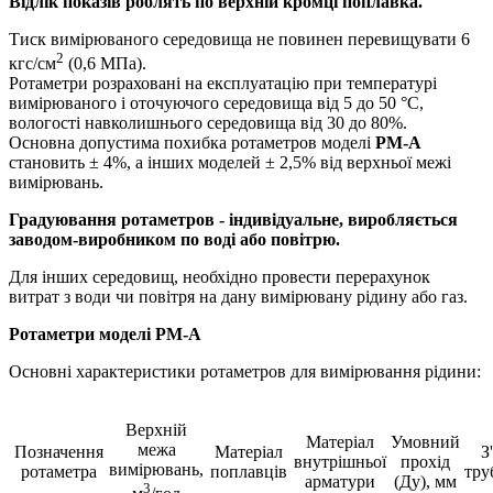
Відлік показів роблять по верхній кромці поплавка.
Тиск вимірюваного середовища не повинен перевищувати 6
2
кгс/см
(0,6 МПа).
Ротаметри розраховані на експлуатацію при температурі
вимірюваного і оточуючого середовища від 5 до 50 °С,
вологості навколишнього середовища від 30 до 80%.
Основна допустима похибка ротаметров моделі
РМ-А
становить ± 4%, а інших моделей ± 2,5% від верхньої межі
вимірювань.
Градуювання ротаметров - індивідуальне, виробляється
заводом-виробником по воді або повітрю.
Для інших середовищ, необхідно провести перерахунок
витрат з води чи повітря на дану вимірювану рідину або газ.
Ротаметри моделі РМ-А
Основні характеристики ротаметров для вимірювання рідини:
Верхній
Матеріал
Умовний
межа
Позначення
Матеріал
З
внутрішньої
прохід
вимірювань,
ротаметра
поплавців
тру
арматури
(Ду), мм
3