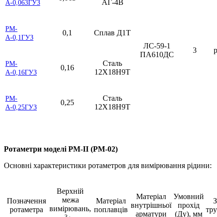
АГ-4В
А-0,063ГУЗ
РМ-
0,1
Сплав Д1Т
А-0,1ГУЗ
ЛС-59-1
3
р
ПА610ДС
Сталь
РМ-
0,16
12Х18Н9Т
А-0,16ГУЗ
Сталь
РМ-
0,25
12Х18Н9Т
А-0,25ГУЗ
Ротаметри моделі РМ-II (РМ-02)
Основні характеристики ротаметров для вимірювання рідини:
Верхній
Матеріал
Умовний
межа
Позначення
Матеріал
З
внутрішньої
прохід
вимірювань,
ротаметра
поплавців
тр
арматури
(Ду), мм
3