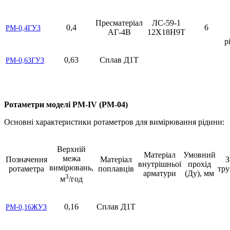
Пресматеріал
ЛС-59-1
0,4
6
РМ-0,4ГУЗ
АГ-4В
12Х18Н9Т
р
0,63
Сплав Д1Т
РМ-0,63ГУЗ
Ротаметри моделі РМ-IV (РМ-04)
Основні характеристики ротаметров для вимірювання рідини:
Верхній
Матеріал
Умовний
межа
Позначення
Матеріал
З
внутрішньої
прохід
вимірювань,
ротаметра
поплавців
тр
арматури
(Ду), мм
3
м
/год
0,16
Сплав Д1Т
РМ-0,16ЖУЗ