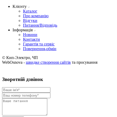
Клієнту
Каталог
Про компанію
Вiдгуки
Питання/Відповідь
Iнформацiя
Новини
Контакти
Гарантія та сервіс
Повернення-обмін
© Кип-Электро, ЧП
WebOsnova -
швидке створення сайтів
та просування
Зворотнiй дзвiнок