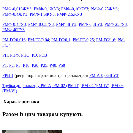
РМФ-0,016ЖУЗ
;
РМФ-0,1ЖУЗ
;
РМФ-0,16ЖУЗ
;
РМФ-0,25ЖУЗ
;
РМФ-0,4ЖУЗ
;
РМФ-1,6ЖУЗ
;
РМФ-2,5ЖУЗ
РМФ-0,4ГУЗ
;
РМФ-0,63ГУЗ
;
РМФ-4ГУЗ
;
РМФ-6,3ГУЗ
;
РМФ-25ГУЗ
;
РМФ-40ГУЗ
РМ-ГС/0,016
;
РМ-ГС/0,04
;
РМ-ГС/0,1
;
РМ-ГС/0,25
;
РМ-ГС/1,6
;
РМ-
ГС/4
РП
;
РПФ
;
РПО
;
РЭ
;
РЭВ
Р1
;
Р2
;
Р5
;
Р10
;
Р20
;
Р25
;
Р40
;
Р50
РРВ-1
(
регулятор витрати повітря з ротаметром
РМ-А-0,063ГУЗ
)
Трубка до ротаметру РМ-А, РМ-02 (РМ-II), РМ-04 (РМ-IV), РМ-06
(РМ-VI)
Характеристики
Разом із цим товаром купують