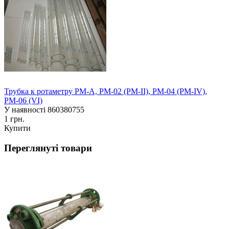
Трубка к ротаметру РМ-А, РМ-02 (РМ-II), РМ-04 (РМ-IV),
РМ-06 (VI)
У наявності
860380755
1 грн.
Купити
Переглянуті товари