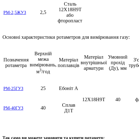
Сталь
12Х18Н9Т
2,5
РМ-2,5ЖУЗ
або
фторопласт
Основні характеристики ротаметров для вимірювання газу:
Верхній
Матеріал
Умовний
межа
Позначення
Матеріал
З'
внутрішньої
прохід
вимірювань,
ротаметра
поплавців
труб
арматури
(Ду), мм
3
м
/год
25
Ебоніт А
РМ-25ГУЗ
12Х18Н9Т
40
ф
Сплав
40
РМ-40ГУЗ
Д1Т
Так само ви можете замовити та купити ротаметр: