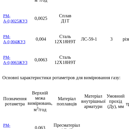
м
/год
Сплав
РМ-
0,0025
Д1Т
А-0,0025ЖУЗ
Сталь
РМ-
0,004
ЛС-59-1
3
різ
12Х18Н9Т
А-0,004ЖУЗ
Сталь
РМ-
0,0063
12Х18Н9Т
А-0,0063ЖУЗ
Основні характеристики ротаметров для вимірювання газу:
Верхній
Матеріал
Умовний
межа
Позначення
Матеріал
внутрішньої
прохід
вимірювань,
ротаметра
поплавців
т
арматури
(Ду), мм
3
м
/год
Пресматеріал
РМ-
0,063