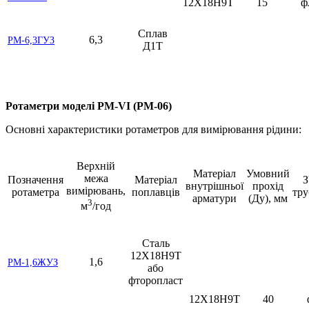
12Х18Н9Т
15
ф
Сплав
6,3
РМ-6,3ГУЗ
Д1Т
Ротаметри моделі РМ-VI (РМ-06)
Основні характеристики ротаметров для вимірювання рідини:
Верхній
Матеріал
Умовний
межа
Позначення
Матеріал
З
внутрішньої
прохід
вимірювань,
ротаметра
поплавців
тр
арматури
(Ду), мм
3
м
/год
Сталь
12Х18Н9Т
1,6
РМ-1,6ЖУЗ
або
фторопласт
12Х18Н9Т
40