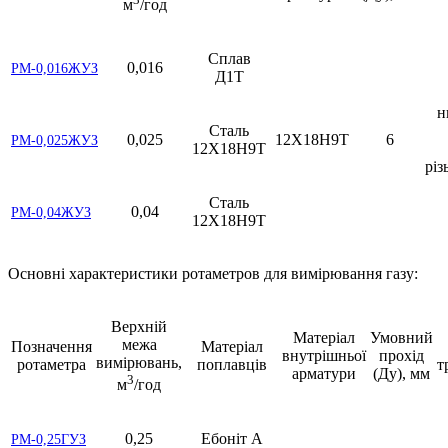
м
/год
Сплав
0,016
РМ-0,016ЖУЗ
Д1Т
н
Сталь
0,025
12Х18Н9Т
6
РМ-0,025ЖУЗ
12Х18Н9Т
різ
Сталь
0,04
РМ-0,04ЖУЗ
12Х18Н9Т
Основні характеристики ротаметров для вимірювання газу:
Верхній
Матеріал
Умовний
межа
Позначення
Матеріал
внутрішньої
прохід
вимірювань,
ротаметра
поплавців
т
арматури
(Ду), мм
3
м
/год
0,25
Ебоніт А
РМ-0,25ГУЗ