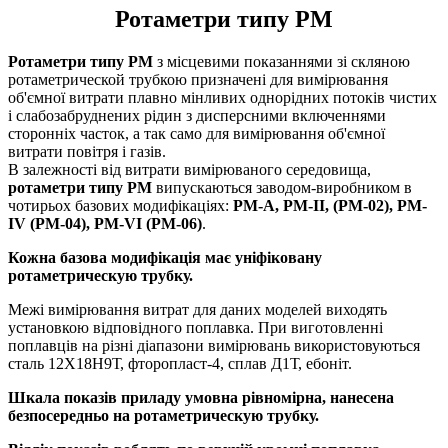
Ротаметри типу РМ
Ротаметри типу РМ
з місцевими показаннями зі скляною
ротаметрической трубкою призначені для вимірювання
об'ємної витрати плавно мінливих однорідних потоків чистих
і слабозабруднених рідин з дисперсними включеннями
сторонніх часток, а так само для вимірювання об'ємної
витрати повітря і газів.
В залежності від витрати вимірюваного середовища,
ротаметри типу РМ
випускаються заводом-виробником в
чотирьох базових модифікаціях:
РМ-А, РМ-II, (РМ-02), РМ-
IV (РМ-04), РМ-VI (РМ-06)
.
Кожна базова модифікація має уніфіковану
ротаметрическую трубку.
Межі вимірювання витрат для даних моделей виходять
установкою відповідного поплавка. При виготовленні
поплавців на різні діапазони вимірювань використовуються
сталь 12Х18Н9Т, фторопласт-4, сплав Д1Т, ебоніт.
Шкала показів приладу умовна рівномірна, нанесена
безпосередньо на ротаметрическую трубку.