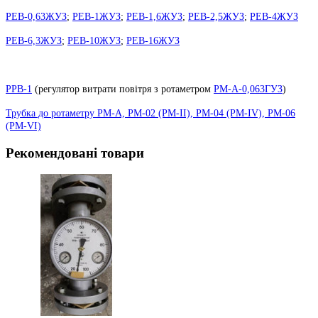
РЕВ-0,63ЖУЗ
;
РЕВ-1ЖУЗ
;
РЕВ-1,6ЖУЗ
;
РЕВ-2,5ЖУЗ
;
РЕВ-4ЖУЗ
РЕВ-6,3ЖУЗ
;
РЕВ-10ЖУЗ
;
РЕВ-16ЖУЗ
РРВ-1
(
регулятор витрати повітря з ротаметром
РМ-А-0,063ГУЗ
)
Трубка до ротаметру РМ-А, РМ-02 (РМ-II), РМ-04 (РМ-IV), РМ-06
(РМ-VI)
Рекомендовані товари