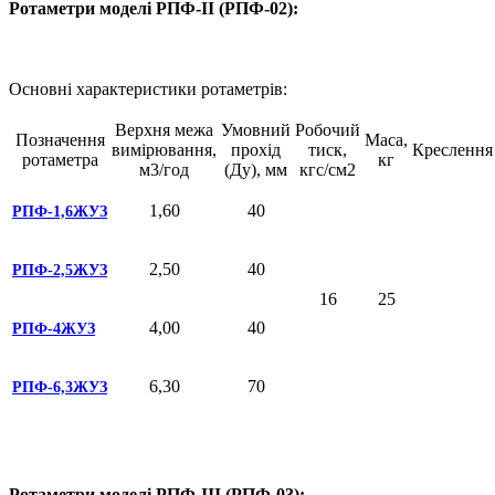
Ротаметри моделі РПФ-II (РПФ-02):
Основні характеристики ротаметрів:
Верхня межа
Умовний
Робочий
Позначення
Маса,
вимірювання,
прохід
тиск,
Креслення
ротаметра
кг
м3/год
(Ду), мм
кгс/см2
1,60
40
РПФ-1,6ЖУЗ
2,50
40
РПФ-2,5ЖУЗ
16
25
4,00
40
РПФ-4ЖУЗ
6,30
70
РПФ-6,3ЖУЗ
Ротаметри моделі РПФ-III (РПФ-03):