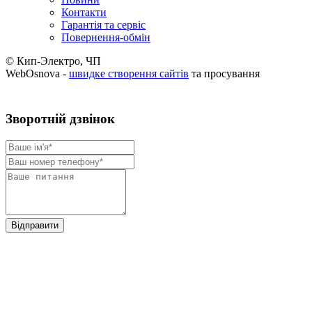
Контакти
Гарантія та сервіс
Повернення-обмін
© Кип-Электро, ЧП
WebOsnova -
швидке створення сайтів
та просування
Зворотнiй дзвiнок