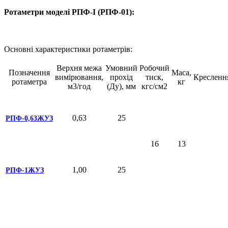
Ротаметри моделі РПФ-I (РПФ-01):
Основні характеристики ротаметрів:
Верхня межа
Умовний
Робочий
Позначення
Маса,
вимірювання,
прохід
тиск,
Кресленн
ротаметра
кг
м3/год
(Ду), мм
кгс/см2
0,63
25
РПФ-0,63ЖУЗ
16
13
1,00
25
РПФ-1ЖУЗ