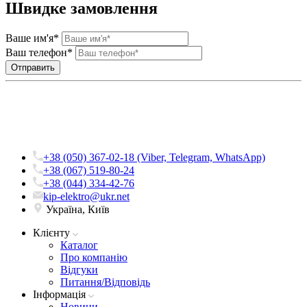
Швидке замовлення
Ваше им'я*
Ваш телефон*
+38 (050) 367-02-18 (Viber, Telegram, WhatsApp)
+38 (067) 519-80-24
+38 (044) 334-42-76
kip-elektro@ukr.net
Україна, Київ
Клієнту
Каталог
Про компанію
Вiдгуки
Питання/Відповідь
Iнформацiя
Новини