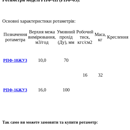
Основні характеристики ротаметрів:
Верхня межа
Умовний
Робочий
Позначення
Маса,
вимірювання,
прохід
тиск,
Креслення
ротаметра
кг
м3/год
(Ду), мм
кгс/см2
10,0
70
РПФ-10ЖУЗ
16
32
16,0
100
РПФ-16ЖУЗ
Так само ви можете замовити та купити ротаметр: