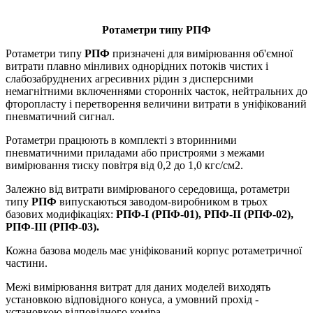
Ротаметри типу РПФ
Ротаметри типу
РПФ
призначені для вимірювання об'ємної
витрати плавно мінливих однорідних потоків чистих і
слабозабруднених агресивних рідин з дисперсними
немагнітними включеннями сторонніх часток, нейтральних до
фторопласту і перетворення величини витрати в уніфікований
пневматичний сигнал.
Ротаметри працюють в комплекті з вторинними
пневматичними приладами або пристроями з межами
вимірювання тиску повітря від 0,2 до 1,0 кгс/см2.
Залежно від витрати вимірюваного середовища, ротаметри
типу
РПФ
випускаються заводом-виробником в трьох
базових модифікаціях:
РПФ-I (РПФ-01), РПФ-II (РПФ-02),
РПФ-III (РПФ-03).
Кожна базова модель має уніфікований корпус ротаметричної
частини.
Межі вимірювання витрат для даних моделей виходять
установкою відповідного конуса, а умовний прохід -
установкою відповідного коміра.