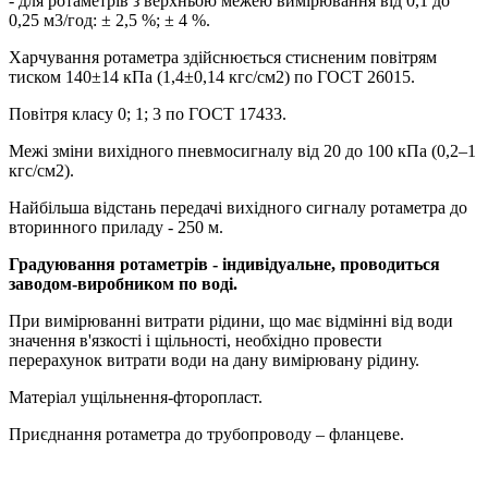
- для ротаметрів з верхньою межею вимірювання від 0,1 до
0,25 м3/год: ± 2,5 %; ± 4 %.
Харчування ротаметра здійснюється стисненим повітрям
тиском 140±14 кПа (1,4±0,14 кгс/см2) по ГОСТ 26015.
Повітря класу 0; 1; 3 по ГОСТ 17433.
Межі зміни вихідного пневмосигналу від 20 до 100 кПа (0,2–1
кгс/см2).
Найбільша відстань передачі вихідного сигналу ротаметра до
вторинного приладу - 250 м.
Градуювання ротаметрів - індивідуальне, проводиться
заводом-виробником по воді.
При вимірюванні витрати рідини, що має відмінні від води
значення в'язкості і щільності, необхідно провести
перерахунок витрати води на дану вимірювану рідину.
Матеріал ущільнення-фторопласт.
Приєднання ротаметра до трубопроводу – фланцеве.