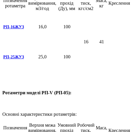
Позначення
Маса,
вимірювання,
прохід
тиск,
Креслення
ротаметра
кг
м3/год
(Ду), мм
кгс/см2
16,0
100
РП-16ЖУЗ
16
41
25,0
100
РП-25ЖУЗ
Ротаметри моделі РП-V (РП-05):
Основні характеристики ротаметрів:
Верхня межа
Умовний
Робочий
Позначення
Маса,
вимірювання,
прохід
тиск,
Креслення