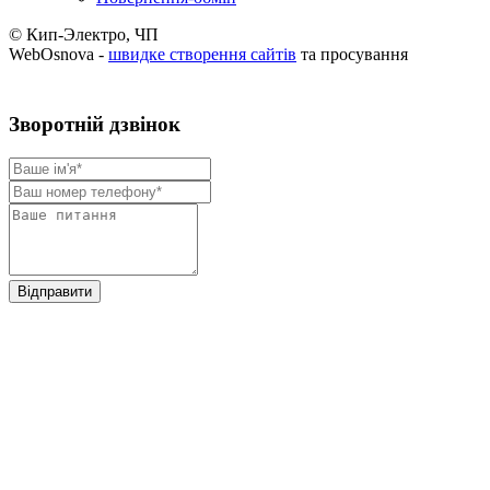
© Кип-Электро, ЧП
WebOsnova -
швидке створення сайтів
та просування
Зворотнiй дзвiнок