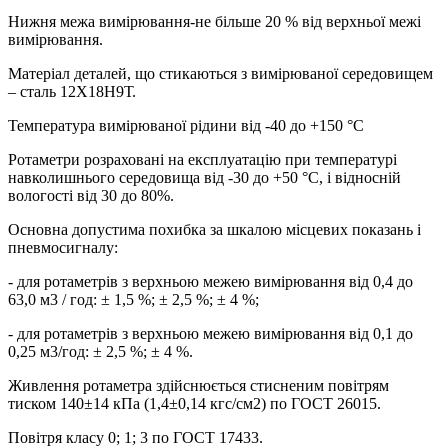
Нижня межа вимірювання-не більше 20 % від верхньої межі
вимірювання.
Матеріал деталей, що стикаються з вимірюваної середовищем
– сталь 12Х18Н9Т.
Температура вимірюваної рідини від -40 до +150 °С
Ротаметри розраховані на експлуатацію при температурі
навколишнього середовища від -30 до +50 °С, і відносній
вологості від 30 до 80%.
Основна допустима похибка за шкалою місцевих показань і
пневмосигналу:
- для ротаметрів з верхньою межею вимірювання від 0,4 до
63,0 м3 / год: ± 1,5 %; ± 2,5 %; ± 4 %;
- для ротаметрів з верхньою межею вимірювання від 0,1 до
0,25 м3/год: ± 2,5 %; ± 4 %.
Живлення ротаметра здійснюється стисненим повітрям
тиском 140±14 кПа (1,4±0,14 кгс/см2) по ГОСТ 26015.
Повітря класу 0; 1; 3 по ГОСТ 17433.