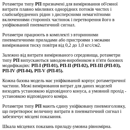
Ротаметри типу
РП
призначені для вимірювання об'ємної
витрати плавно мінливих однорідних потоків чистих і
слабозабруднених рідин з дисперсними немагнітними
включеннями сторонніх частинок і перетворення його в
уніфікований пневматичний сигнал.
Ротаметри працюють в комплекті з вторинними
пневматичними приладами або пристроями з межами
вимірювання тиску повітря від 0,2 до 1,0 кгс/см2.
Залежно від витрати вимірюваного середовища, ротаметри
типу
РП
випускаються заводом-виробником в п'яти базових
модифікаціях:
РП-I (РП-01), РП-II (РП-02), РП-III (РП-03),
РП-IV (РП-04), РП-V (РП-05).
Кожна базова модель має уніфікований корпус ротаметричної
частини. Межі вимірювання витрат для даних моделей
виходять установкою відповідного конуса, а умовний прохід -
установкою відповідного коміра.
Ротаметри типу
РП
мають єдину уніфіковану пневмоголовку,
що перетворює величину витрати в пневматичний сигнал і
забезпечує місцеві показання.
Шкала місцевих показань приладу-умовна рівномірна.