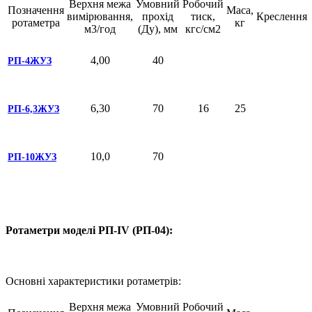
Верхня межа
Умовний
Робочий
Позначення
Маса,
вимірювання,
прохід
тиск,
Креслення
ротаметра
кг
м3/год
(Ду), мм
кгс/см2
4,00
40
РП-4ЖУЗ
6,30
70
16
25
РП-6,3ЖУЗ
10,0
70
РП-10ЖУЗ
Ротаметри моделі РП-IV (РП-04):
Основні характеристики ротаметрів:
Верхня межа
Умовний
Робочий