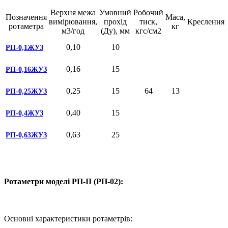
Верхня межа
Умовний
Робочий
Позначення
Маса,
вимірювання,
прохід
тиск,
Креслення
ротаметра
кг
м3/год
(Ду), мм
кгс/см2
0,10
10
РП-0,1ЖУЗ
0,16
15
РП-0,16ЖУЗ
0,25
15
64
13
РП-0,25ЖУЗ
0,40
15
РП-0,4ЖУЗ
0,63
25
РП-0,63ЖУЗ
Ротаметри моделі РП-II (РП-02):
Основні характеристики ротаметрів: