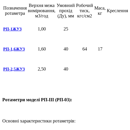
Верхня межа
Умовний
Робочий
Позначення
Маса,
вимірювання,
прохід
тиск,
Креслення
ротаметра
кг
м3/год
(Ду), мм
кгс/см2
1,00
25
РП-1ЖУЗ
1,60
40
64
17
РП-1,6ЖУЗ
2,50
40
РП-2,5ЖУЗ
Ротаметри моделі РП-III (РП-03):
Основні характеристики ротаметрів: