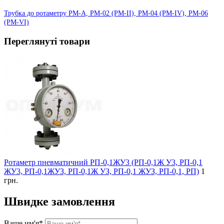
Трубка до ротаметру РМ-А, РМ-02 (РМ-II), РМ-04 (РМ-IV), РМ-06
(РМ-VI)
Переглянуті товари
Ротаметр пневматичний РП-0,1ЖУ3 (РП-0,1Ж У3, РП-0,1
ЖУ3, РП-0,1ЖУЗ, РП-0,1Ж УЗ, РП-0,1 ЖУЗ, РП-0,1, РП)
1
грн.
Швидке замовлення
Ваше им'я*