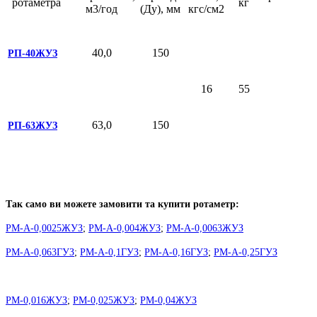
ротаметра
кг
м3/год
(Ду), мм
кгс/см2
40,0
150
РП-40ЖУЗ
16
55
63,0
150
РП-63ЖУЗ
Так само ви можете замовити та купити ротаметр:
РМ-А-0,0025ЖУЗ
;
РМ-А-0,004ЖУЗ
;
РМ-А-0,0063ЖУЗ
РМ-А-0,063ГУЗ
;
РМ-А-0,1ГУЗ
;
РМ-А-0,16ГУЗ
;
РМ-А-0,25ГУЗ
РМ-0,016ЖУЗ
;
РМ-0,025ЖУЗ
;
РМ-0,04ЖУЗ