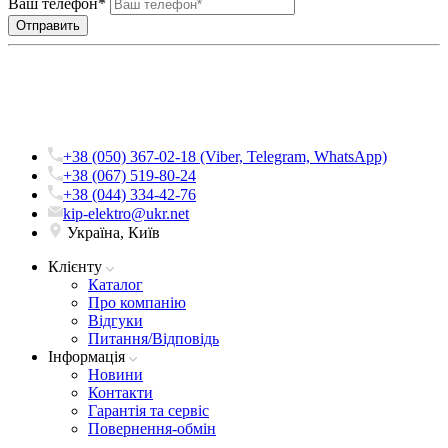
Ваш телефон*
+38 (050) 367-02-18 (Viber, Telegram, WhatsApp)
+38 (067) 519-80-24
+38 (044) 334-42-76
kip-elektro@ukr.net
Україна, Київ
Клієнту
Каталог
Про компанію
Вiдгуки
Питання/Відповідь
Iнформацiя
Новини
Контакти
Гарантія та сервіс
Повернення-обмін