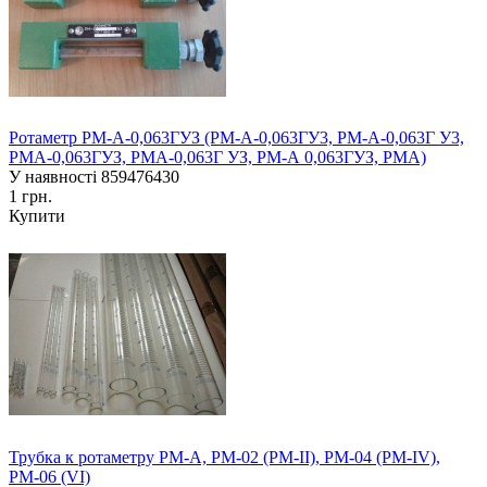
Ротаметр РМ-А-0,063ГУЗ (РМ-А-0,063ГУ3, РМ-А-0,063Г У3,
РМА-0,063ГУЗ, РМА-0,063Г УЗ, РМ-А 0,063ГУЗ, РМА)
У наявності
859476430
1 грн.
Купити
Трубка к ротаметру РМ-А, РМ-02 (РМ-II), РМ-04 (РМ-IV),
РМ-06 (VI)