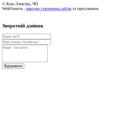
© Кип-Электро, ЧП
WebOsnova -
швидке створення сайтів
та просування
Зворотнiй дзвiнок