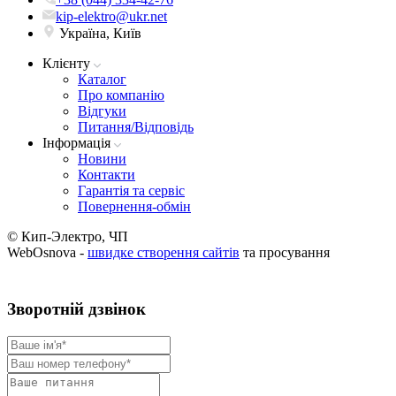
kip-elektro@ukr.net
Україна, Київ
Клієнту
Каталог
Про компанію
Вiдгуки
Питання/Відповідь
Iнформацiя
Новини
Контакти
Гарантія та сервіс
Повернення-обмін
© Кип-Электро, ЧП
WebOsnova -
швидке створення сайтів
та просування
Зворотнiй дзвiнок