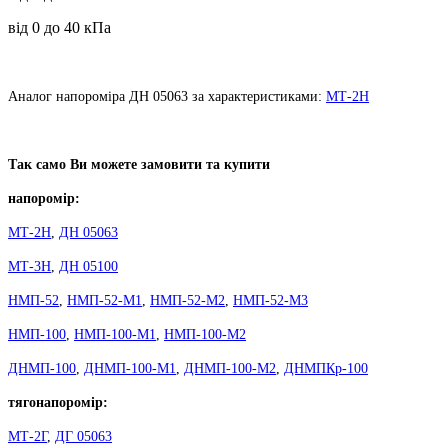
від 0 до 40 кПа
Аналог напороміра ДН 05063 за характеристиками:
МТ-2Н
Так само Ви можете замовити та купити
напоромір:
МТ-2Н
,
ДН 05063
МТ-3Н
,
ДН 05100
НМП-52
,
НМП-52-М1
,
НМП-52-М2
,
НМП-52-М3
НМП-100
,
НМП-100-М1
,
НМП-100-М2
ДНМП-100
,
ДНМП-100-М1
,
ДНМП-100-М2
,
ДНМПКр-100
тягонапоромір:
МТ-2Г
,
ДГ 05063