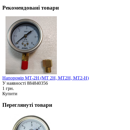
Рекомендовані товари
Напоромір МТ-2Н (МТ 2Н, МТ2Н, МТ2-Н)
У наявності
884840356
1 грн.
Купити
Переглянуті товари