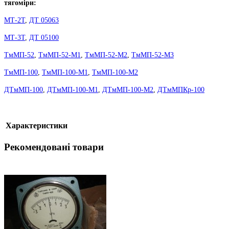
тягоміри:
МТ-2Т
,
ДТ 05063
МТ-3Т
,
ДТ 05100
ТмМП-52
,
ТмМП-52-М1
,
ТмМП-52-М2
,
ТмМП-52-М3
ТмМП-100
,
ТмМП-100-М1
,
ТмМП-100-М2
ДТмМП-100
,
ДТмМП-100-М1
,
ДТмМП-100-М2
,
ДТмМПКр-100
Характеристики
Рекомендовані товари