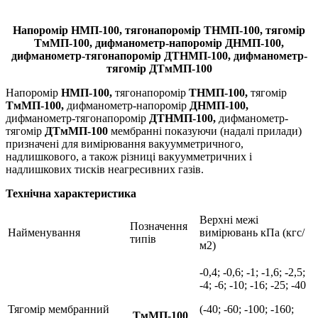
Напоромір НМП-100, тягонапоромір ТНМП-100, тягомір
ТмМП-100, дифманометр-напоромір ДНМП-100,
дифманометр-тягонапоромір ДТНМП-100, дифманометр-
тягомір ДТмМП-100
Напоромір
НМП-100,
тягонапоромір
ТНМП-100,
тягомір
ТмМП-100,
дифманометр-напоромір
ДНМП-100,
дифманометр-тягонапоромір
ДТНМП-100,
дифманометр-
тягомір
ДТмМП-100
мембранні показуючи (надалі прилади)
призначені для вимірювання вакуумметричного,
надлишкового, а також різниці вакуумметричних і
надлишкових тисків неагресивних газів.
Технічна характеристика
Верхні межі
Позначення
Найменування
вимірювань кПа (кгс/
типів
м2)
-0,4; -0,6; -1; -1,6; -2,5;
-4; -6; -10; -16; -25; -40
Тягомір мембранний
(-40; -60; -100; -160;
ТмМП-100