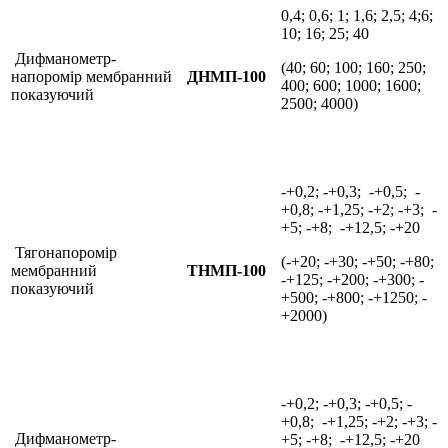
0,4; 0,6; 1; 1,6; 2,5; 4;6;
10; 16; 25; 40
Дифманометр-
(40; 60; 100; 160; 250;
напоромір мембранний
ДНМП-100
400; 600; 1000; 1600;
показуючий
2500; 4000)
-+0,2; -+0,3; -+0,5; -
+0,8; -+1,25; -+2; -+3; -
+5; -+8; -+12,5; -+20
Тягонапоромір
(-+20; -+30; -+50; -+80;
мембранний
ТНМП-100
-+125; -+200; -+300; -
показуючий
+500; -+800; -+1250; -
+2000)
-+0,2; -+0,3; -+0,5; -
+0,8; -+1,25; -+2; -+3; -
Дифманометр-
+5; -+8; -+12,5; -+20