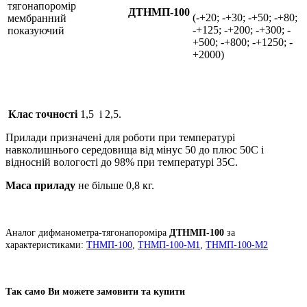
тягонапоромір
ДТНМП-100
(-+20; -+30; -+50; -+80;
мембранний
-+125; -+200; -+300; -
показуючий
+500; -+800; -+1250; -
+2000)
Клас точності
1,5 і 2,5.
Прилади призначені для роботи при температурі
навколишнього середовища від мінус 50 до плюс 50С і
відносній вологості до 98% при температурі 35С.
Маса приладу
не більше 0,8 кг.
Аналог дифманометра-тягонапороміра
ДТНМП-100
за
характеристиками:
ТНМП-100
,
ТНМП-100-М1
,
ТНМП-100-М2
Так само Ви можете замовити та купити