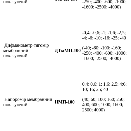
показуючий
-250; -400; -600; -1000;
-1600; -2500; -4000)
-0,4; -0,6; -1; -1,6; -2,5;
-4; -6; -10; -16; -25; -40
Дифманометр-тягомір
(-40; -60; -100; -160;
мембранний
ДТмМП-100
-250; -400; -600; -1000;
показуючий
-1600; -2500; -4000)
0,4; 0,6; 1; 1,6; 2,5; 4;6;
10; 16; 25; 40
Напоромір мембранний
(40; 60; 100; 160; 250;
НМП-100
показуючий
400; 600; 1000; 1600;
2500; 4000)