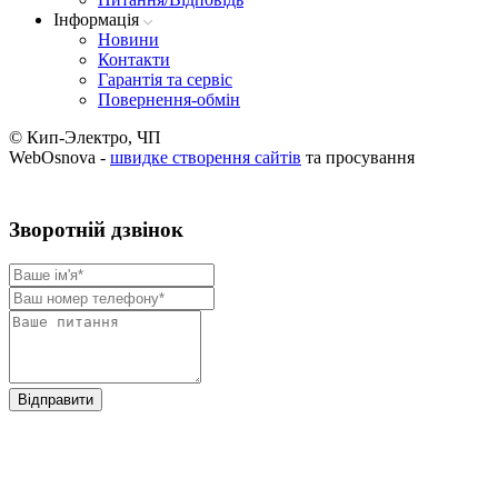
Iнформацiя
Новини
Контакти
Гарантія та сервіс
Повернення-обмін
© Кип-Электро, ЧП
WebOsnova -
швидке створення сайтів
та просування
Зворотнiй дзвiнок