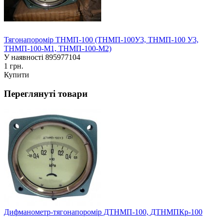
Тягонапоромір ТНМП-100 (ТНМП-100У3, ТНМП-100 У3,
ТНМП-100-М1, ТНМП-100-М2)
У наявності
895977104
1 грн.
Купити
Переглянуті товари
Дифманометр-тягонапоромір ДТНМП-100, ДТНМПКр-100