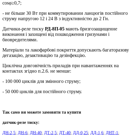
cosφ≥0,7;
- не більше 30 Вт при коммутировании ланцюгів постійного
струму напругою 12 і 24 В з індуктивністю до 2 Гн.
Датчики-реле тиску
РД-8П-05
мають бризгозащищенне
виконання і захищені від пошкодження гризунами і
биовредителями.
Матеріали та лакофарбові покриття допускають багаторазову
дегазацію, дезактивацію та дезінфекцію.
Циклічна довговічність приладів при навантаженнях на
контактах згідно п.2.6. не менше:
- 100 000 циклів для змінного струму;
- 50 000 циклів для постійного струму.
Так само ви можете замовити та купити
датчик-реле тиску:
ДН-2,5
;
ДН-6
;
ДН-40
;
ДТ-2,5
;
ДТ-40
;
ДД-0,25
;
ДД-1,6
;
ДНТ-1
;