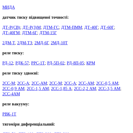
МИДА
датчик тиску підвищеної точності:
ДТ-Р(СВ)
;
ДТ-Р(З)М
;
ДТМ-ГС
;
ДТМ-ПММ
;
ДТ-40Г
;
ДТ-60Г
;
ДТ-40ГМ
;
ДТМ-6Г
;
ДТМ-15Г
2ДМ-Т
,
2ДМ-ТЗ
;
2МД-6Г
,
2МД-10Т
реле тиску:
РД-12
;
РДК-57
;
РРС-1Т
;
РД-5П-02
;
РД-8П-05
;
КРМ
реле тиску здвоєні:
2СС-М
;
2СС-А
;
2СС-АМ
;
2СС-М
;
2СС-А
;
2СС-АМ
;
2СС-0,5 АМ
;
2СС-0,9 АМ
;
2СС-1,5 АМ
;
2СС-1,85 А
;
2СС-2,2 АМ
;
2СС-3,5 АМ
;
2СС-4АМ
реле вакууму:
РВК-1Т
тягоміри диференціальний: