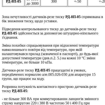
РД-8П-05
300
+-50
+-2
до 3000
Зона нечутливості датчиків-реле тиску
РД-8П-05
спрямована в
бік зниження тиску, щодо уставки.
Підведення контрольованого тиску до датчиків-реле тиску
РД-8П-05
здійснюється за допомогою штуцерно-ніпельного
з'єднання.
Зміна похибки спрацьовування при відхиленні температури
навколишнього повітря від температури, при якій
налаштовувався прилад (зазначеної в паспорті), до будь-якої
допустимої температури (див.п.2. 5.) на кожні 10 °С зміни
температури, не більше 10 кПа.
Датчики-реле тиску
РД-8П-05
працездатні в умовах,
передбачених нормаллю але.005.026-030 для апаратури 15
групи, що працює на ходу.
Розривна потужність контактного пристрою датчиків-реле
тиску
РД-8П-05
:
- не більше 300 ВА при коммутировании ланцюгів змінного
струму напругою 220 і 380 В частотою 50 і 400 Гц при