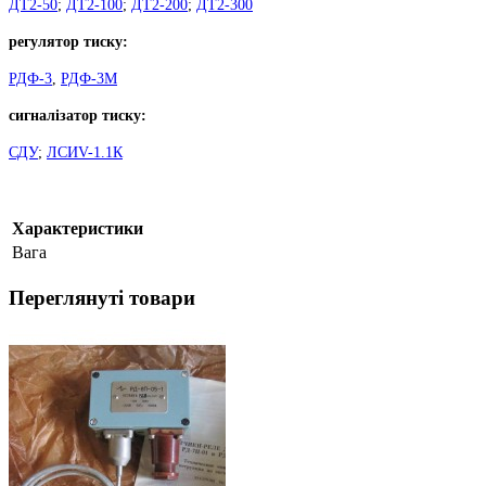
ДТ2-50
;
ДТ2-100
;
ДТ2-200
;
ДТ2-300
регулятор тиску:
РДФ-3
,
РДФ-3М
сигналізатор тиску:
СДУ
;
ЛСИV-1.1К
Характеристики
Вага
Переглянуті товари