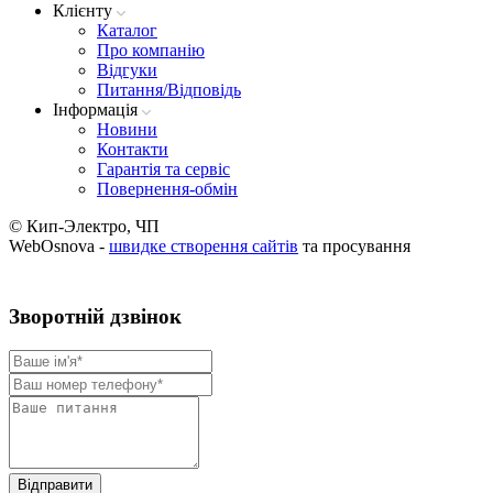
Клієнту
Каталог
Про компанію
Вiдгуки
Питання/Відповідь
Iнформацiя
Новини
Контакти
Гарантія та сервіс
Повернення-обмін
© Кип-Электро, ЧП
WebOsnova -
швидке створення сайтів
та просування
Зворотнiй дзвiнок