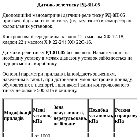
Датчик-реле тиску РД-8П-05
Двопозиційні манометричні датчики-реле тиску
РД-8П-05
призначені для контролю тиску (пульсуючого) в компресорах
холодильних установок.
Контрольовані середовища: хладон 12 з маслом ХФ 12-18,
хладон 22 з маслом ХФ 22-24 і ХФ 22С-16.
Датчики-реле тиску
РД-8П-05
бесшкальні. Налаштування на
необхідну уставку в межах діапазону уставок здійснюється на
підприємстві - виробнику.
Основні параметри приладів відповідають значенням,
наведеним в табл.1, при дотриманні умов настройки приладу,
обумовлених в паспорті, і швидкості зміни контрольованого
тиску не більше 500 кПа в хвилину.
Зона
Межі
Похибка
Розкид
Модифікації
нечутливості,
уставок,
установки,
спрацьов
приладів
нерегульована,
кПа
кПа
кПа
не більше
от 1000